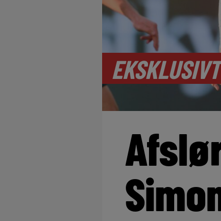
EKSKLUSIVT
Afslø
Simo