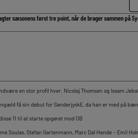
agter sæsonens først tre point, når de brager sammen på S
være en stor profil hver. Nicolaj Thomsen og Issam Jebal
engæld få sin debut for SønderjyskE, da han er med på bæ
isse 11 til at starte opgøret mod OB
e Soulas, Stefan Gartenmann, Marc Dal Hende – Emil Hol