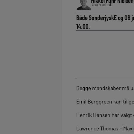
Mikkel Fuhr Nielsen
Journalist
Både SønderjyskE og OB j
14.00.
Begge mandskaber må und
Emil Berggreen kan til g
Henrik Hansen har valgt d
Lawrence Thomas – Maxim