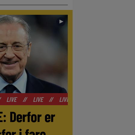
►
VE
//
LIVE
//
LIVE
//
LIVE
//
LIVE
//
LIV
: Derfor er
er i fare