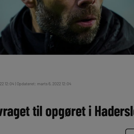
22 12:04 | Opdateret: marts 6, 2022 12:04
 vraget til opgøret i Haders