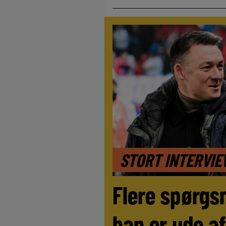
STORT INTERVI
Flere spørgs
han er ude af