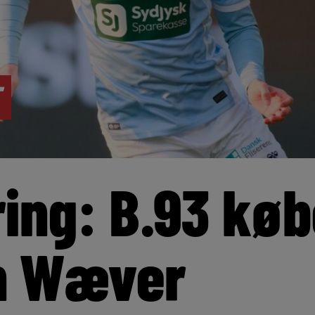
ring: B.93 køb
n Wæver