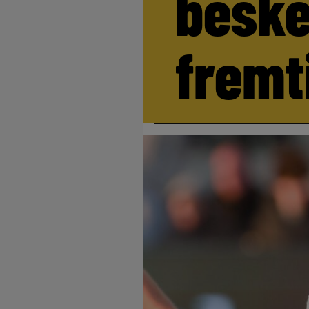
beske
fremt