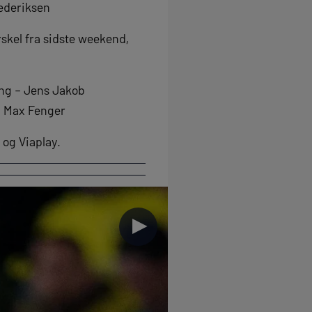
rederiksen
skel fra sidste weekend,
ing – Jens Jakob
 Max Fenger
 og Viaplay.
►