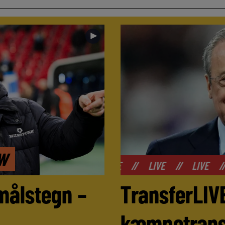
►
EW
//
LIVE
//
LIVE
//
LIVE
//
LIVE
//
LI
målstegn –
TransferLIVE
kæmpetransf