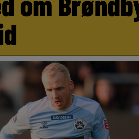
d om Brøndb
id