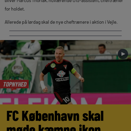
bliver Marcus Thorlak, nuværende U15-assistent, cheftræner
for holdet.
Allerede på lørdag skal de nye cheftrænere i aktion i Vejle.
►
TOPNYHED
FC København skal
møde kæmpe ikon