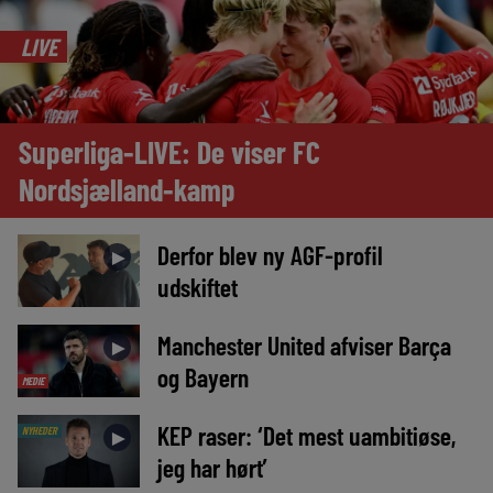
LIVE
Superliga-LIVE: De viser FC
Nordsjælland-kamp
Derfor blev ny AGF-profil
►
udskiftet
Manchester United afviser Barça
►
og Bayern
MEDIE
KEP raser: ‘Det mest uambitiøse,
NYHEDER
►
jeg har hørt’