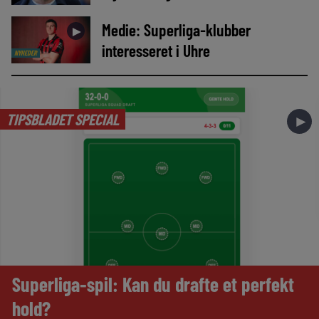
Medie: Superliga-klubber
►
interesseret i Uhre
NYHEDER
TIPSBLADET SPECIAL
►
Superliga-spil: Kan du drafte et perfekt
hold?