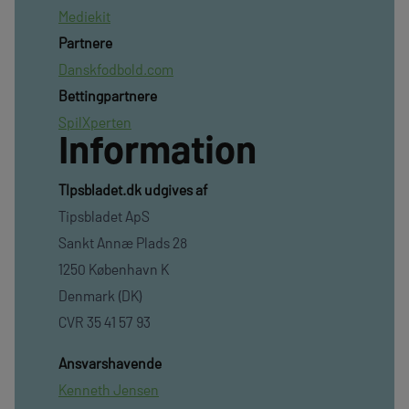
Mediekit
Partnere
Danskfodbold.com
Bettingpartnere
SpilXperten
Information
TIpsbladet.dk udgives af
Tipsbladet ApS
Sankt Annæ Plads 28
1250 København K
Denmark (DK)
CVR 35 41 57 93
Ansvarshavende
Kenneth Jensen