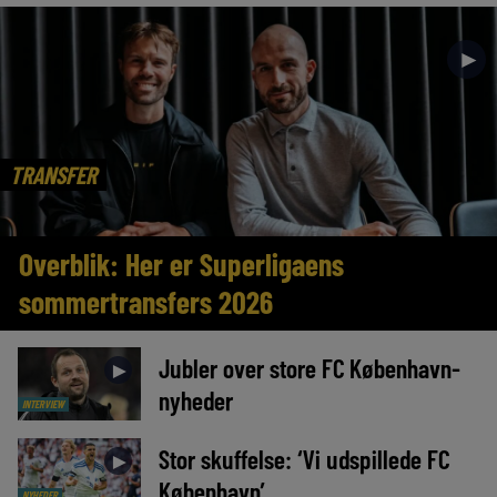
►
TRANSFER
Overblik: Her er Superligaens
sommertransfers 2026
Jubler over store FC København-
►
nyheder
INTERVIEW
Stor skuffelse: ‘Vi udspillede FC
►
København’
NYHEDER