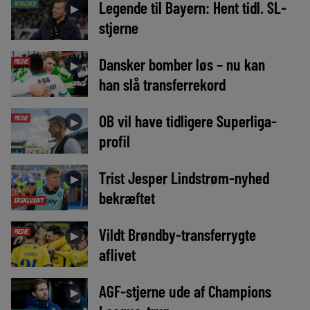
Legende til Bayern: Hent tidl. SL-
NYHEDER
►
stjerne
Dansker bomber løs – nu kan
MEDIE
►
han slå transferrekord
OB vil have tidligere Superliga-
MEDIE
►
profil
Trist Jesper Lindstrøm-nyhed
►
bekræftet
EKSKLUSIVT
Vildt Brøndby-transferrygte
MEDIE
►
aflivet
AGF-stjerne ude af Champions
►