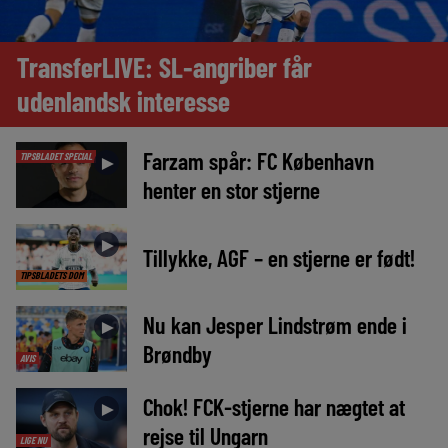
TransferLIVE: SL-angriber får
udenlandsk interesse
Farzam spår: FC København
TIPSBLADET SPECIAL
►
henter en stor stjerne
►
Tillykke, AGF – en stjerne er født!
TIPSBLADETS DOM
Nu kan Jesper Lindstrøm ende i
►
Brøndby
AVIS
Chok! FCK-stjerne har nægtet at
►
rejse til Ungarn
LIGE NU