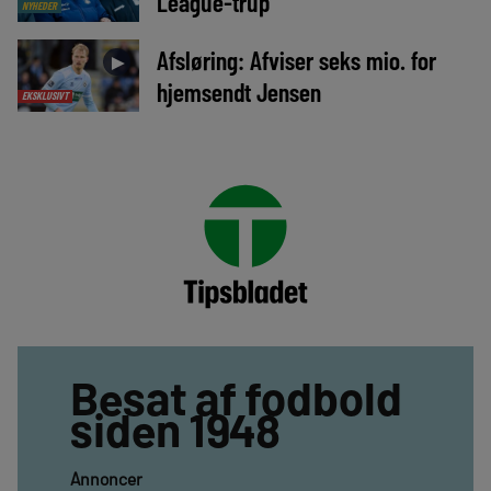
League-trup
NYHEDER
Afsløring: Afviser seks mio. for
►
hjemsendt Jensen
EKSKLUSIVT
Besat af fodbold
siden 1948
Annoncer