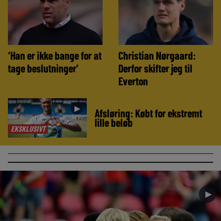
‘Han er ikke bange for at
Christian Nørgaard:
tage beslutninger’
Derfor skifter jeg til
Everton
►
Afsløring: Købt for ekstremt
lille beløb
EKSKLUSIVT
►