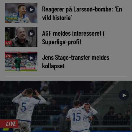
Reagerer på Larsson-bombe: ‘En
►
vild historie’
INTERVIEW
AGF meldes interesseret i
►
Superliga-profil
AVIS
Jens Stage-transfer meldes
AVIS
►
kollapset
►
LIVE