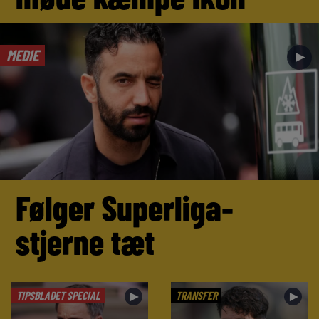
MEDIE
►
Følger Superliga-
stjerne tæt
TIPSBLADET SPECIAL
TRANSFER
►
►