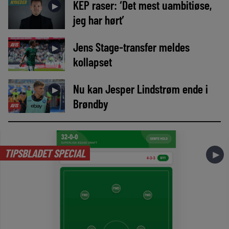
KEP raser: ‘Det mest uambitiøse,
NYHEDER
►
jeg har hørt’
Jens Stage-transfer meldes
AVIS
►
kollapset
Nu kan Jesper Lindstrøm ende i
►
Brøndby
AVIS
TIPSBLADET SPECIAL
►