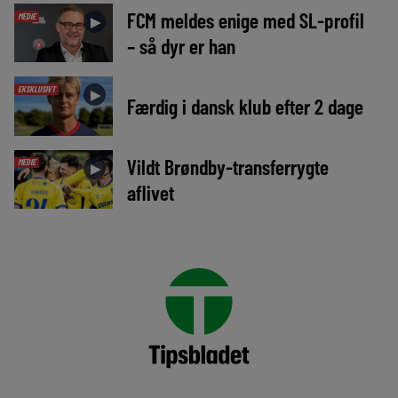
FCM meldes enige med SL-profil
MEDIE
►
– så dyr er han
EKSKLUSIVT
►
Færdig i dansk klub efter 2 dage
Vildt Brøndby-transferrygte
MEDIE
►
aflivet