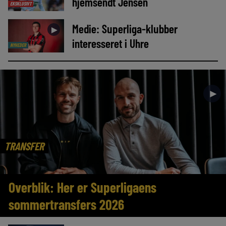
hjemsendt Jensen
EKSKLUSIVT
Medie: Superliga-klubber
►
interesseret i Uhre
NYHEDER
►
TRANSFER
Overblik: Her er Superligaens
sommertransfers 2026