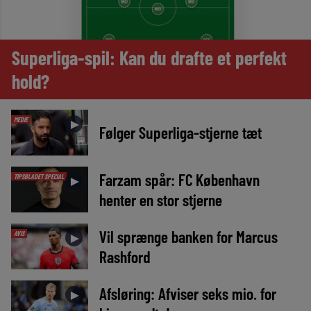
Superliga-spil: Kan du drafte et perfekt
hold?
MEDIE
►
Følger Superliga-stjerne tæt
Farzam spår: FC København
TIPSBLADET SPECIAL
►
henter en stor stjerne
Vil sprænge banken for Marcus
AVIS
►
Rashford
Afsløring: Afviser seks mio. for
►