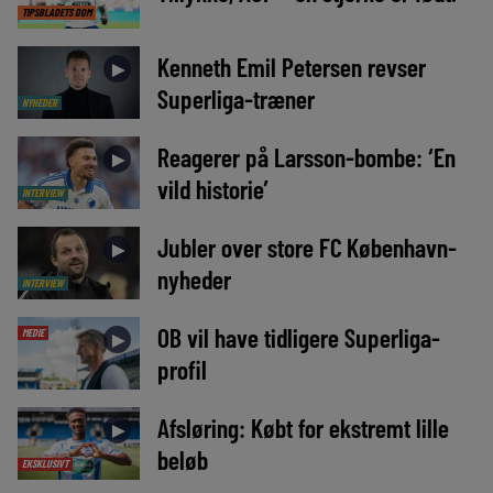
TIPSBLADETS DOM
Kenneth Emil Petersen revser
►
Superliga-træner
NYHEDER
Reagerer på Larsson-bombe: ‘En
►
vild historie’
INTERVIEW
Jubler over store FC København-
►
nyheder
INTERVIEW
OB vil have tidligere Superliga-
MEDIE
►
profil
Afsløring: Købt for ekstremt lille
►
beløb
EKSKLUSIVT