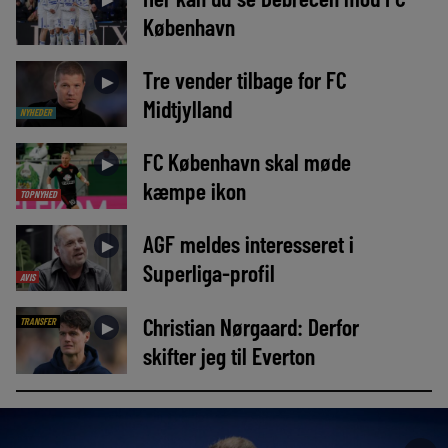
►
København
Tre vender tilbage for FC
►
Midtjylland
NYHEDER
FC København skal møde
►
kæmpe ikon
TOPNYHED
AGF meldes interesseret i
►
Superliga-profil
AVIS
Christian Nørgaard: Derfor
TRANSFER
►
skifter jeg til Everton