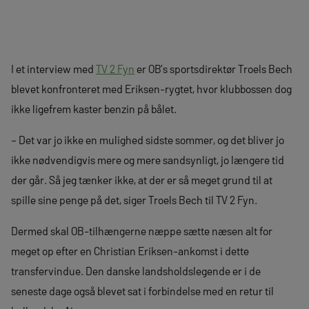
I et interview med
TV 2 Fyn
er OB’s sportsdirektør Troels Bech
blevet konfronteret med Eriksen-rygtet, hvor klubbossen dog
ikke ligefrem kaster benzin på bålet.
– Det var jo ikke en mulighed sidste sommer, og det bliver jo
ikke nødvendigvis mere og mere sandsynligt, jo længere tid
der går. Så jeg tænker ikke, at der er så meget grund til at
spille sine penge på det, siger Troels Bech til TV 2 Fyn.
Dermed skal OB-tilhængerne næppe sætte næsen alt for
meget op efter en Christian Eriksen-ankomst i dette
transfervindue. Den danske landsholdslegende er i de
seneste dage også blevet sat i forbindelse med en retur til