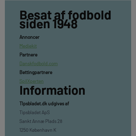
Besat af fodbold
siden 1948
Annoncer
Mediekit
Partnere
Danskfodbold.com
Bettingpartnere
SpilXperten
Information
TIpsbladet.dk udgives af
Tipsbladet ApS
Sankt Annæ Plads 28
1250 København K