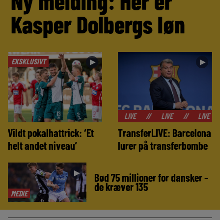
Ny melding: Her er
Kasper Dolbergs løn
EKSKLUSIVT
►
►
//
LIVE
//
LIVE
//
LIVE
//
LIVE
Vildt pokalhattrick: ‘Et
TransferLIVE: Barcelona
helt andet niveau’
lurer på transferbombe
►
Bød 75 millioner for dansker –
de kræver 135
MEDIE