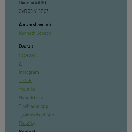
Denmark (DK)
CVR 35 41 57 93
Ansvarshavende
Kenneth Jensen
Overalt
Facebook
X
Instagram
TikTok
Youtube
Nyhedsbrev
Tipsbladet App
TjekFoodbold App
BlueSky
Kontakt