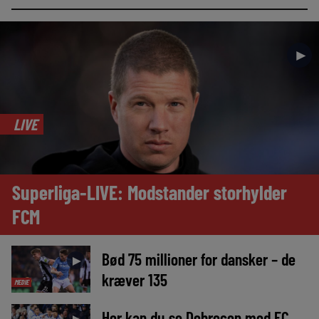
►
LIVE
Superliga-LIVE: Modstander storhylder
FCM
Bød 75 millioner for dansker – de
►
kræver 135
MEDIE
Her kan du se Debrecen mod FC