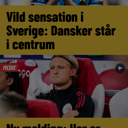
Vild sensation i
Sverige: Dansker står
i centrum
MEDIE
►