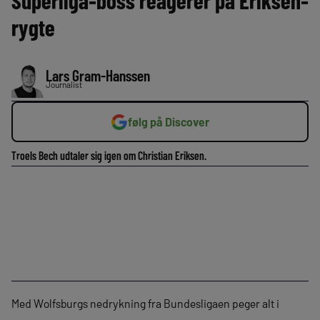
Superliga-boss reagerer på Eriksen-
rygte
Lars Gram-Hanssen
Journalist
følg på Discover
Troels Bech udtaler sig igen om Christian Eriksen.
Med Wolfsburgs nedrykning fra Bundesligaen peger alt i