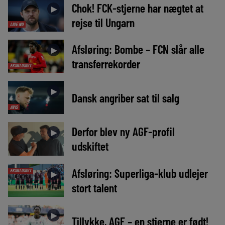
Chok! FCK-stjerne har nægtet at
►
rejse til Ungarn
LIGE NU
Afsløring: Bombe – FCN slår alle
►
transferrekorder
EKSKLUSIVT
►
Dansk angriber sat til salg
AVIS
Derfor blev ny AGF-profil
►
udskiftet
Afsløring: Superliga-klub udlejer
EKSKLUSIVT
►
stort talent
►
Tillykke, AGF – en stjerne er født!