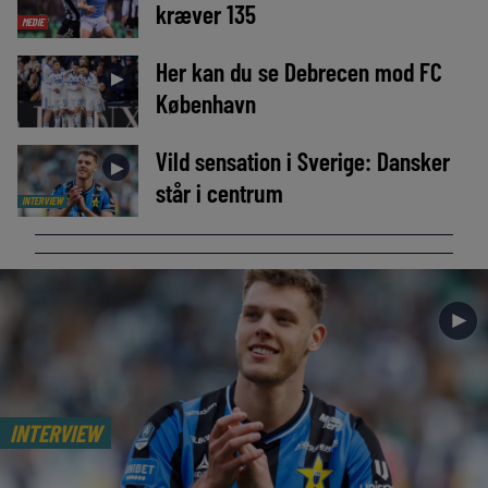
kræver 135
MEDIE
Her kan du se Debrecen mod FC
►
København
Vild sensation i Sverige: Dansker
►
står i centrum
INTERVIEW
►
INTERVIEW