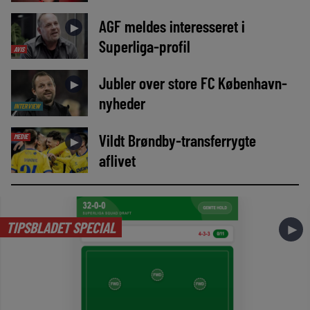
AGF meldes interesseret i
►
Superliga-profil
AVIS
Jubler over store FC København-
►
nyheder
INTERVIEW
Vildt Brøndby-transferrygte
MEDIE
►
aflivet
TIPSBLADET SPECIAL
►