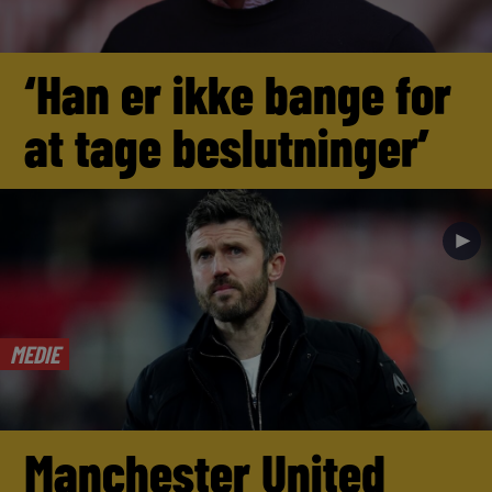
‘Han er ikke bange for
at tage beslutninger’
►
MEDIE
Manchester United