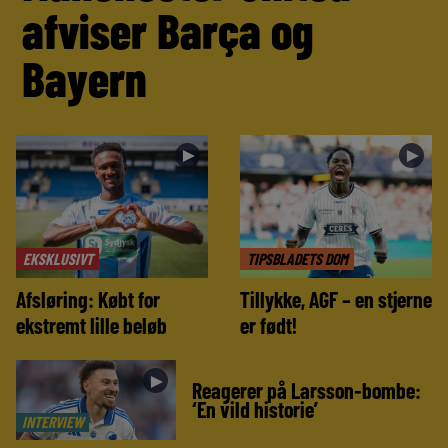
afviser Barça og
Bayern
►
►
EKSKLUSIVT
TIPSBLADETS DOM
Afsløring: Købt for
Tillykke, AGF – en stjerne
ekstremt lille beløb
er født!
►
Reagerer på Larsson-bombe:
‘En vild historie’
INTERVIEW