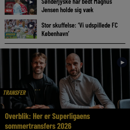
Sønderjyske har bedt Magnus
►
Jensen holde sig væk
MEDIE
Stor skuffelse: ‘Vi udspillede FC
►
København’
NYHEDER
►
TRANSFER
Overblik: Her er Superligaens
sommertransfers 2026