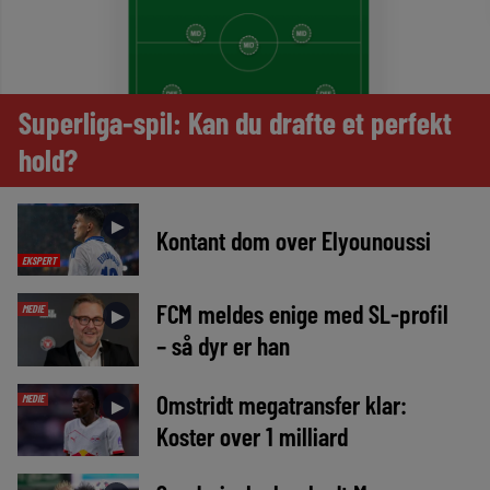
Superliga-spil: Kan du drafte et perfekt
hold?
►
Kontant dom over Elyounoussi
EKSPERT
FCM meldes enige med SL-profil
MEDIE
►
– så dyr er han
Omstridt megatransfer klar:
MEDIE
►
Koster over 1 milliard