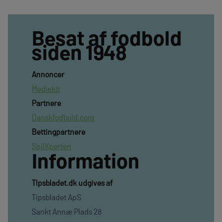
Besat af fodbold
siden 1948
Annoncer
Mediekit
Partnere
Danskfodbold.com
Bettingpartnere
SpilXperten
Information
TIpsbladet.dk udgives af
Tipsbladet ApS
Sankt Annæ Plads 28