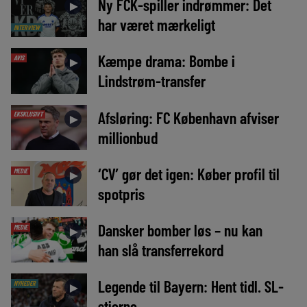
Ny FCK-spiller indrømmer: Det
►
har været mærkeligt
INTERVIEW
Kæmpe drama: Bombe i
AVIS
►
Lindstrøm-transfer
Afsløring: FC København afviser
EKSKLUSIVT
►
millionbud
‘CV’ gør det igen: Køber profil til
MEDIE
►
spotpris
Dansker bomber løs – nu kan
MEDIE
►
han slå transferrekord
Legende til Bayern: Hent tidl. SL-
NYHEDER
►
stjerne