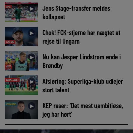
Jens Stage-transfer meldes
AVIS
►
kollapset
Chok! FCK-stjerne har nægtet at
►
rejse til Ungarn
LIGE NU
Nu kan Jesper Lindstrøm ende i
►
Brøndby
AVIS
Afsløring: Superliga-klub udlejer
EKSKLUSIVT
►
stort talent
KEP raser: ‘Det mest uambitiøse,
NYHEDER
►
jeg har hørt’