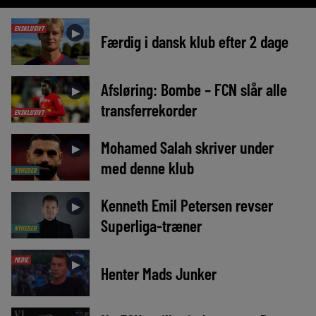
EKSKLUSIVT
►
Færdig i dansk klub efter 2 dage
Afsløring: Bombe – FCN slår alle
►
transferrekorder
EKSKLUSIVT
Mohamed Salah skriver under
►
med denne klub
NYHEDER
Kenneth Emil Petersen revser
►
Superliga-træner
NYHEDER
MEDIE
►
Henter Mads Junker