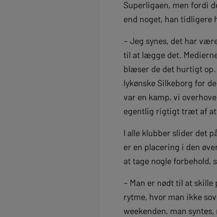
Superligaen, men fordi de
end noget, han tidligere 
– Jeg synes, det har vær
til at lægge det. Medier
blæser de det hurtigt op.
lykønske Silkeborg for de
var en kamp, vi overhoved
egentlig rigtigt træt af a
I alle klubber slider det
er en placering i den øve
at tage nogle forbehold,
– Man er nødt til at skill
rytme, hvor man ikke sove
weekenden, man syntes, ma