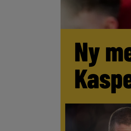
Ny me
Kaspe