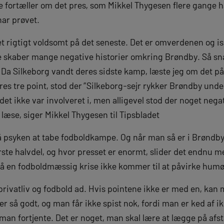
 fortæller om det pres, som Mikkel Thygesen flere gange ha
har prøvet.
et rigtigt voldsomt på det seneste. Det er omverdenen og 
ne skaber mange negative historier omkring Brøndby. Så sna
 Da Silkeborg vandt deres sidste kamp, læste jeg om det på n
res tre point, stod der ”Silkeborg-sejr rykker Brøndby unde
et ikke var involveret i, men alligevel stod der noget negat
t læse, siger Mikkel Thygesen til Tipsbladet
 på psyken at tabe fodboldkampe. Og når man så er i Brøndb
rste halvdel, og hvor presset er enormt, slider det endnu me
 så en fodboldmæssig krise ikke kommer til at påvirke humø
e privatliv og fodbold ad. Hvis pointene ikke er med en, kan
r så godt, og man får ikke spist nok, fordi man er ked af ik
n fortjente. Det er noget, man skal lære at lægge på afsta