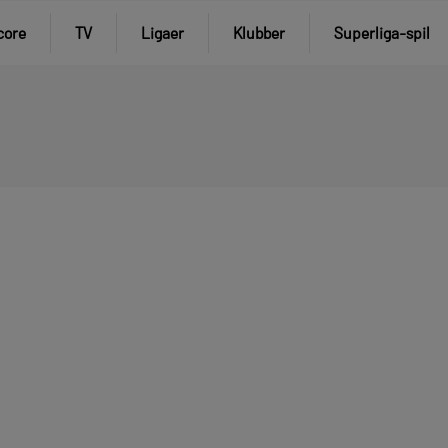
core
TV
Ligaer
Klubber
Superliga-spil