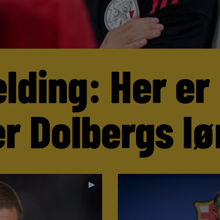
lding: Her er
r Dolbergs lø
►