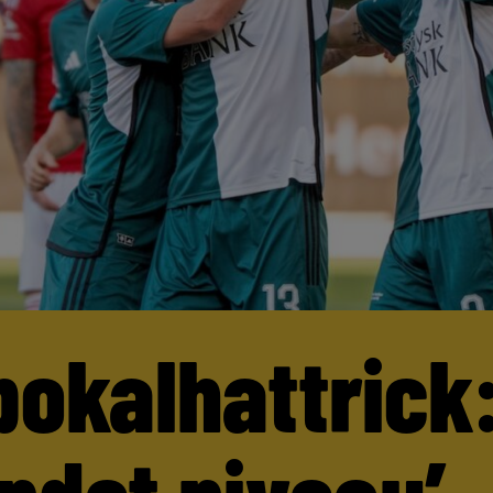
pokalhattrick:
andet niveau’