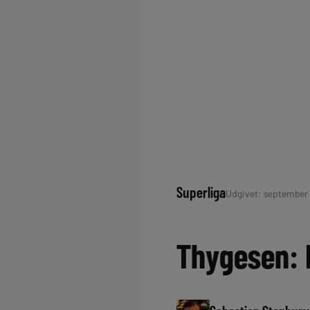
Superliga
Udgivet: september 2
Thygesen: 