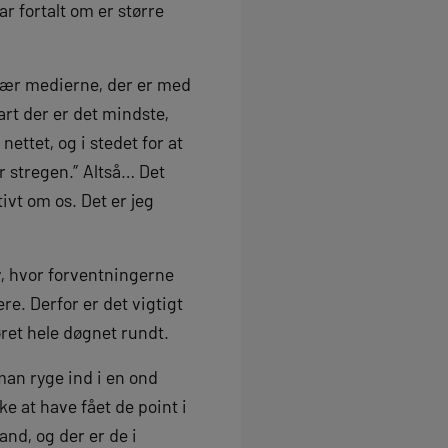
r fortalt om er større
især medierne, der er med
rt der er det mindste,
ettet, og i stedet for at
r stregen.” Altså… Det
ivt om os. Det er jeg
y, hvor forventningerne
re. Derfor er det vigtigt
ret hele døgnet rundt.
 man ryge ind i en ond
ke at have fået de point i
nd, og der er de i