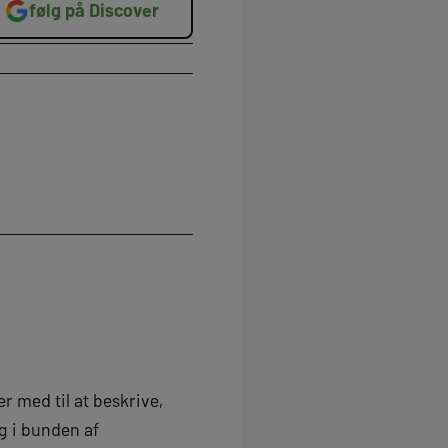
følg på Discover
r med til at beskrive,
g i bunden af