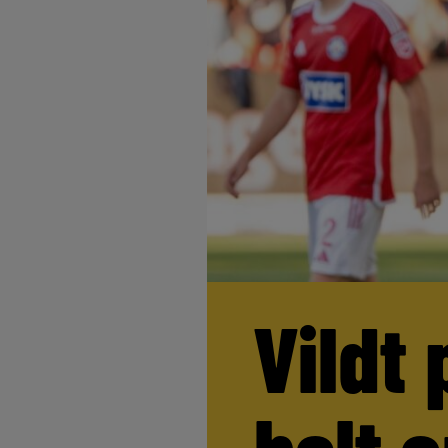
Vildt 
helt 