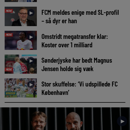
FCM meldes enige med SL-profil
MEDIE
►
– så dyr er han
Omstridt megatransfer klar:
MEDIE
►
Koster over 1 milliard
Sønderjyske har bedt Magnus
►
Jensen holde sig væk
MEDIE
Stor skuffelse: ‘Vi udspillede FC
►
København’
NYHEDER
►