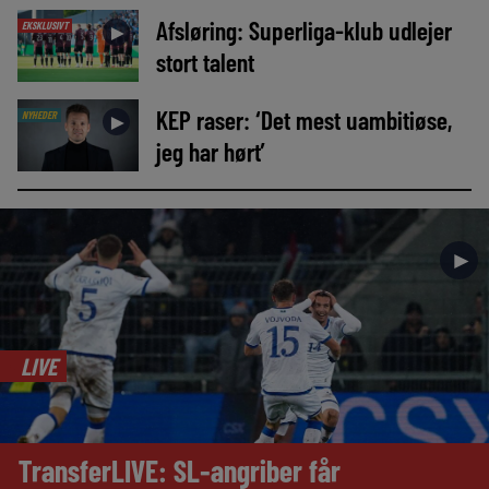
Afsløring: Superliga-klub udlejer
EKSKLUSIVT
►
stort talent
KEP raser: ‘Det mest uambitiøse,
NYHEDER
►
jeg har hørt’
►
LIVE
TransferLIVE: SL-angriber får