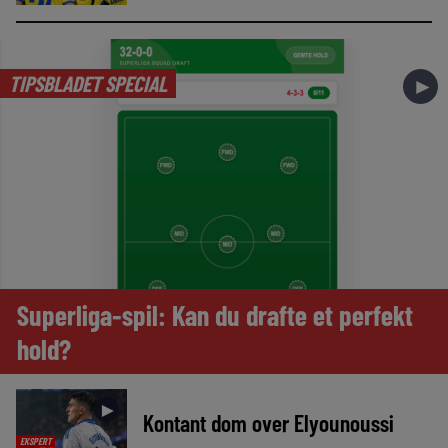
TIPSBLADET SPECIAL
►
Superliga-spil: Kan du drafte et perfekt
hold?
►
Kontant dom over Elyounoussi
EKSPERT