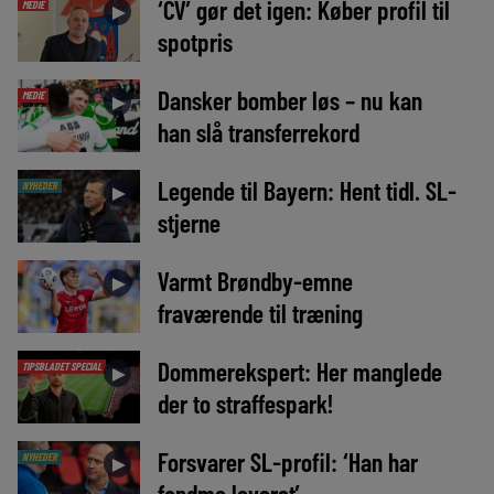
‘CV’ gør det igen: Køber profil til
MEDIE
►
spotpris
Dansker bomber løs – nu kan
MEDIE
►
han slå transferrekord
Legende til Bayern: Hent tidl. SL-
NYHEDER
►
stjerne
Varmt Brøndby-emne
►
fraværende til træning
Dommerekspert: Her manglede
TIPSBLADET SPECIAL
►
der to straffespark!
Forsvarer SL-profil: ‘Han har
NYHEDER
►
fandme leveret’