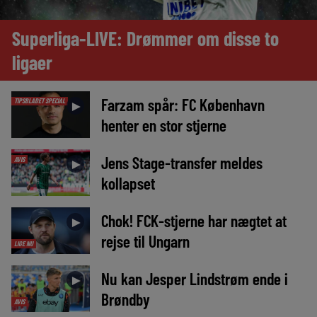
Superliga-LIVE: Drømmer om disse to
ligaer
Farzam spår: FC København
TIPSBLADET SPECIAL
►
henter en stor stjerne
Jens Stage-transfer meldes
AVIS
►
kollapset
Chok! FCK-stjerne har nægtet at
►
rejse til Ungarn
LIGE NU
Nu kan Jesper Lindstrøm ende i
►
Brøndby
AVIS