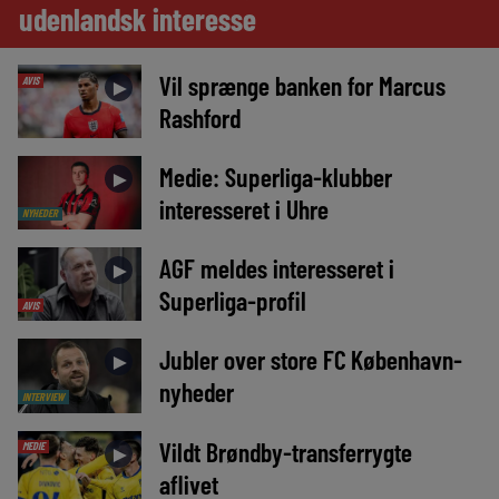
udenlandsk interesse
Vil sprænge banken for Marcus
AVIS
►
Rashford
Medie: Superliga-klubber
►
interesseret i Uhre
NYHEDER
AGF meldes interesseret i
►
Superliga-profil
AVIS
Jubler over store FC København-
►
nyheder
INTERVIEW
Vildt Brøndby-transferrygte
MEDIE
►
aflivet