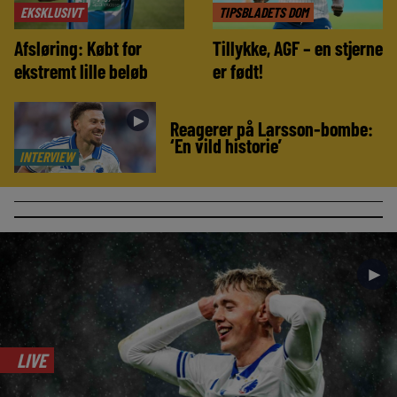
EKSKLUSIVT
TIPSBLADETS DOM
Afsløring: Købt for
Tillykke, AGF – en stjerne
ekstremt lille beløb
er født!
►
Reagerer på Larsson-bombe:
‘En vild historie’
INTERVIEW
►
LIVE