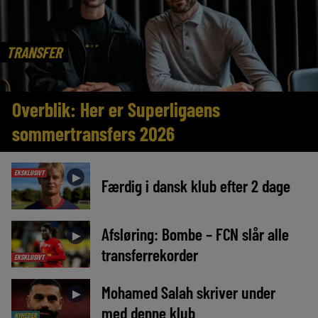
TRANSFER
Overblik: Her er Superligaens
sommertransfers 2026
EKSKLUSIVT
►
Færdig i dansk klub efter 2 dage
Afsløring: Bombe – FCN slår alle
►
transferrekorder
EKSKLUSIVT
Mohamed Salah skriver under
►
med denne klub
NYHEDER