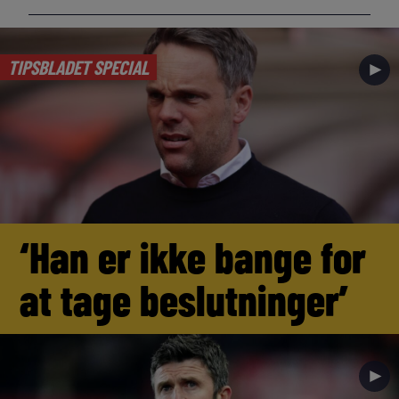
TIPSBLADET SPECIAL
►
‘Han er ikke bange for
at tage beslutninger’
►