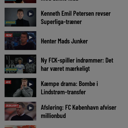
Kenneth Emil Petersen revser
►
Superliga-træner
NYHEDER
MEDIE
►
Henter Mads Junker
Ny FCK-spiller indrømmer: Det
►
har været mærkeligt
INTERVIEW
Kæmpe drama: Bombe i
AVIS
►
Lindstrøm-transfer
Afsløring: FC København afviser
EKSKLUSIVT
►
millionbud