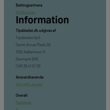
Bettingpartnere
SpilXperten
Information
TIpsbladet.dk udgives af
Tipsbladet ApS
Sankt Annæ Plads 28
1250 København K
Denmark (DK)
CVR 35 41 57 93
Ansvarshavende
Kenneth Jensen
Overalt
Facebook
X