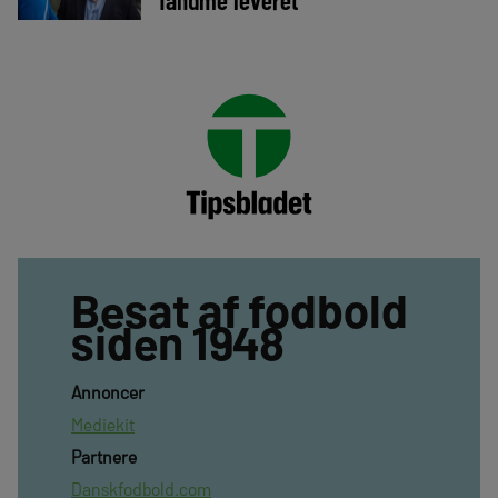
Besat af fodbold
siden 1948
Annoncer
Mediekit
Partnere
Danskfodbold.com