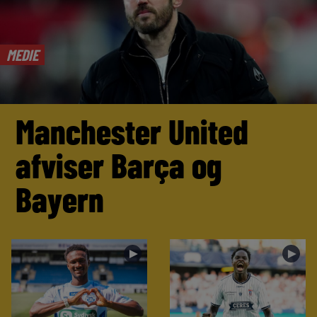
MEDIE
Manchester United
afviser Barça og
Bayern
►
►