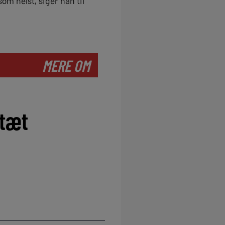
om helst, siger han til
MERE OM
 tæt