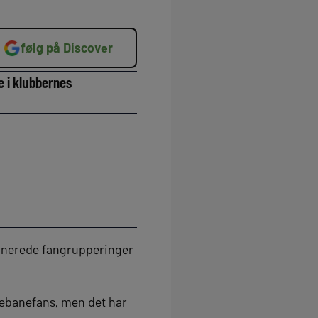
følg på Discover
 i klubbernes
arnerede fangrupperinger
debanefans, men det har