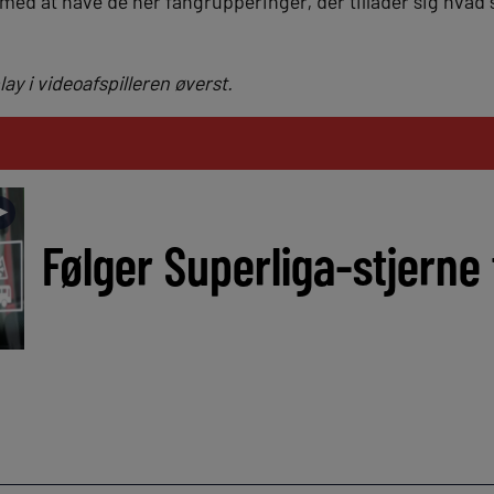
 med at have de her fangrupperinger, der tillader sig hvad s
lay i videoafspilleren øverst.
►
Følger Superliga-stjerne