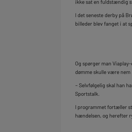
ikke sat en fuldstændig 
I det seneste derby på B
billeder blev fanget i at 
Og spørger man Viaplay-ek
dømme skulle være nem at
– Selvfølgelig skal han 
Sportstalk.
I programmet fortæller s
hændelsen, og herefter ry