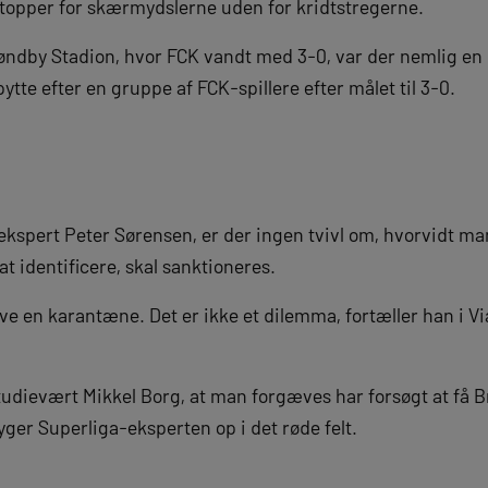
stopper for skærmydslerne uden for kridtstregerne.
røndby Stadion, hvor FCK vandt med 3-0, var der nemlig en
spytte efter en gruppe af FCK-spillere efter målet til 3-0.
spert Peter Sørensen, er der ingen tvivl om, hvorvidt mand
 identificere, skal sanktioneres.
have en karantæne. Det er ikke et dilemma, fortæller han i
tudievært Mikkel Borg, at man forgæves har forsøgt at få B
ger Superliga-eksperten op i det røde felt.