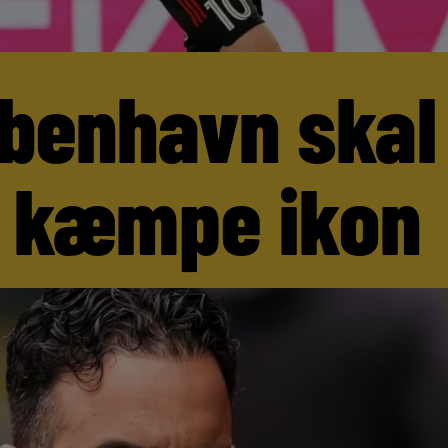
benhavn skal
 kæmpe ikon