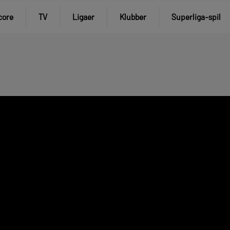
core
TV
Ligaer
Klubber
Superliga-spil