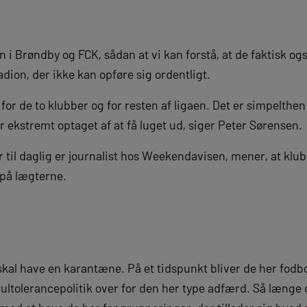
 i Brøndby og FCK, sådan at vi kan forstå, at de faktisk også
adion, der ikke kan opføre sig ordentligt.
or de to klubber og for resten af ligaen. Det er simpelthen
er ekstremt optaget af at få luget ud, siger Peter Sørensen.
 til daglig er journalist hos Weekendavisen, mener, at klu
 på lægterne.
 skal have en karantæne. På et tidspunkt bliver de her fodbo
nultolerancepolitik over for den her type adfærd. Så længe