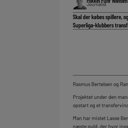
Mikkel Fuhr Nielsen
Journalist
Skal der købes spillere, 
Superliga-klubbers transf
Rasmus Bertelsen og Rand
Projektet under den mang
opstart og et transfervin
Man har mistet Lasse Berg
næste guld, der hvor inge