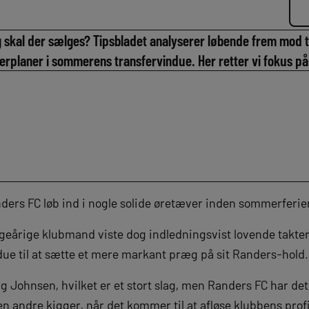
og skal der sælges? Tipsbladet analyserer løbende frem mod 
erplaner i sommerens transfervindue. Her retter vi fokus p
ers FC løb ind i nogle solide øretæver inden sommerferie
eårige klubmand viste dog indledningsvist lovende takter,
due til at sætte et mere markant præg på sit Randers-hold.
 Johnsen, hvilket er et stort slag, men Randers FC har det
n andre kigger, når det kommer til at afløse klubbens profi