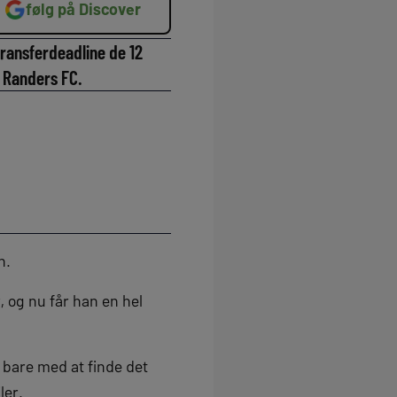
følg på Discover
transferdeadline de 12
å Randers FC.
n.
 og nu får han en hel
 bare med at finde det
ler.