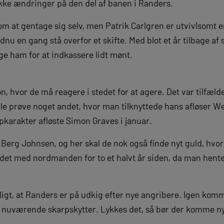
ukke ændringer på den del af banen i Randers.
om at gentage sig selv, men Patrik Carlgren er utvivlsomt 
 en gang stå overfor et skifte. Med blot et år tilbage af s
lge ham for at indkassere lidt mønt.
on, hvor de må reagere i stedet for at agere. Det var tilfæl
le prøve noget andet, hvor man tilknyttede hans afløser 
pkarakter afløste Simon Graves i januar.
Berg Johnsen, og her skal de nok også finde nyt guld, hvor
 det med nordmanden for to et halvt år siden, da man hen
ligt, at Randers er på udkig efter nye angribere. Igen kom
s nuværende skarpskytter. Lykkes det, så bør der komme ny