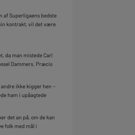
en af Superligaens bedste
in kontrakt, vil det være
det, da man mistede Carl
Wessel Dammers. Præcis
 andre ikke kigger hen –
tede ham i upåagtede
mer det an på, om de kan
e folk med mål i