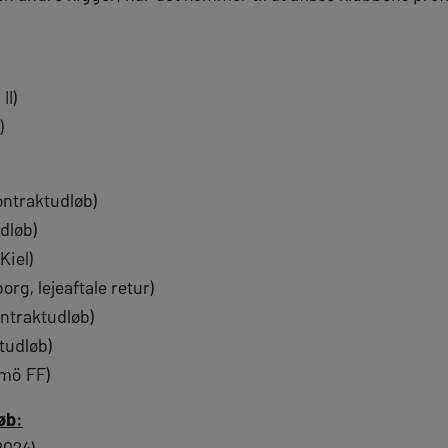
II)
)
ontraktudløb)
dløb)
Kiel)
g, lejeaftale retur)
ntraktudløb)
tudløb)
lmö FF)
øb: