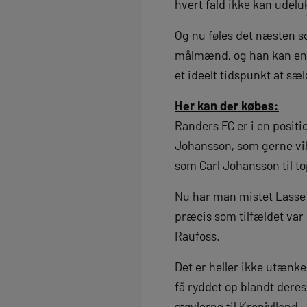
hvert fald ikke kan udel
Og nu føles det næsten s
målmænd, og han kan endnu
et ideelt tidspunkt at sæ
Her kan der købes:
Randers FC er i en positi
Johansson, som gerne vil
som Carl Johansson til to
Nu har man mistet Lasse 
præcis som tilfældet var
Raufoss.
Det er heller ikke utænke
få ryddet op blandt dere
støvlerne til Kronjylland.