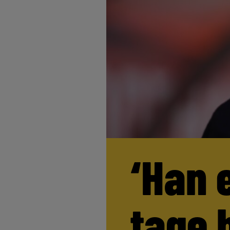
‘Han 
tage 