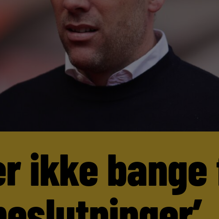
er ikke bange 
beslutninger’