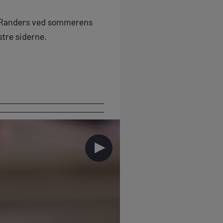
dt Randers ved sommerens
stre siderne.
►