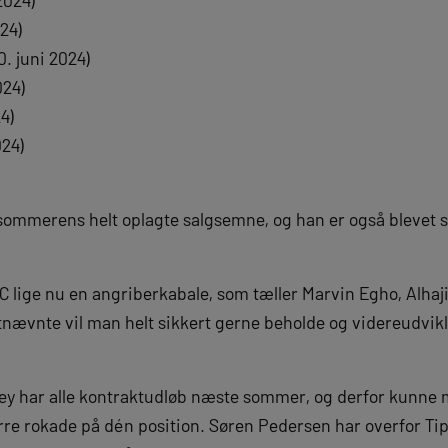
2024)
024)
. juni 2024)
024)
4)
024)
ommerens helt oplagte salgsemne, og han er også blevet s
 lige nu en angriberkabale, som tæller Marvin Egho, Alha
tnævnte vil man helt sikkert gerne beholde og videreudvikl
 har alle kontraktudløb næste sommer, og derfor kunne ma
ørre rokade på dén position. Søren Pedersen har overfor Tips