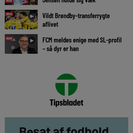
MEDIE
Vildt Brøndby-transferrygte
MEDIE
►
aflivet
FCM meldes enige med SL-profil
MEDIE
►
– så dyr er han
Besat af fodbold