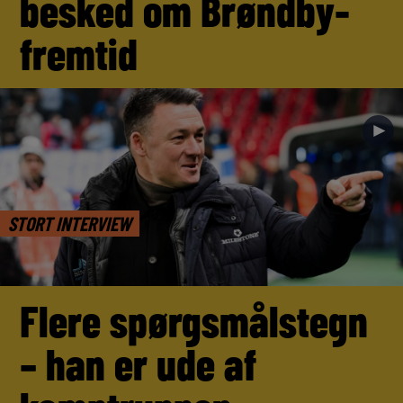
besked om Brøndby-
fremtid
►
STORT INTERVIEW
Flere spørgsmålstegn
– han er ude af