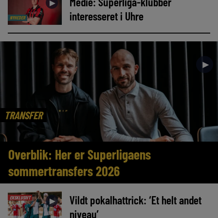
Medie: Superliga-klubber
►
interesseret i Uhre
NYHEDER
►
TRANSFER
Overblik: Her er Superligaens
sommertransfers 2026
Vildt pokalhattrick: ‘Et helt andet
EKSKLUSIVT
►
niveau’