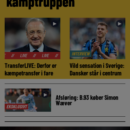
kamptruppen
►
►
INTERVIEW
LIVE
//
LIVE
//
LIVE
//
LIVE
//
LIVE
//
LIVE
//
TransferLIVE: Derfor er
Vild sensation i Sverige:
kæmpetransfer i fare
Dansker står i centrum
►
Afsløring: B.93 køber Simon
Wæver
EKSKLUSIVT