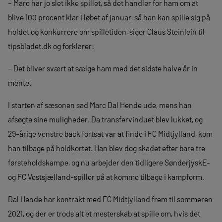
– Marc har jo slet ikke spillet, så det handler for ham om at
blive 100 procent klar i løbet af januar, så han kan spille sig på
holdet og konkurrere om spilletiden, siger Claus Steinlein til
tipsbladet.dk og forklarer:
– Det bliver svært at sælge ham med det sidste halve år in
mente.
I starten af sæsonen sad Marc Dal Hende ude, mens han
afsøgte sine muligheder. Da transfervinduet blev lukket, og
29-årige venstre back fortsat var at finde i FC Midtjylland, kom
han tilbage på holdkortet. Han blev dog skadet efter bare tre
førsteholdskampe, og nu arbejder den tidligere SønderjyskE-
og FC Vestsjælland-spiller på at komme tilbage i kampform.
Dal Hende har kontrakt med FC Midtjylland frem til sommeren
2021, og der er trods alt et mesterskab at spille om, hvis det