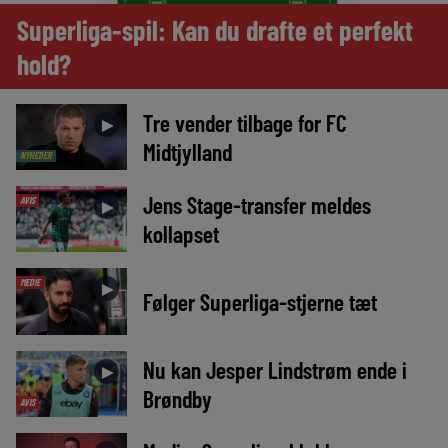
Superliga-spil: Kan du drafte et perfekt
hold?
Tre vender tilbage for FC
►
Midtjylland
NYHEDER
Jens Stage-transfer meldes
AVIS
►
kollapset
MEDIE
►
Følger Superliga-stjerne tæt
Nu kan Jesper Lindstrøm ende i
►
Brøndby
AVIS