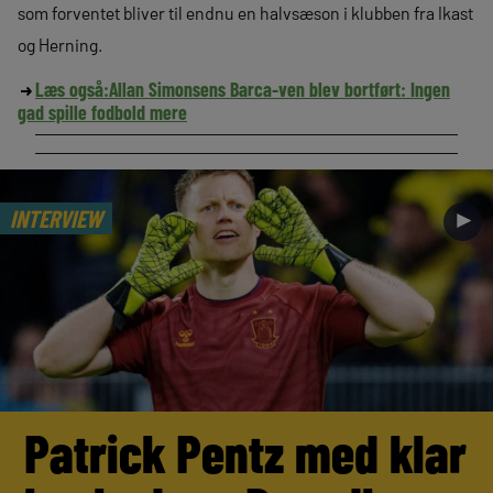
som forventet bliver til endnu en halvsæson i klubben fra Ikast
og Herning.
Læs også:
Allan Simonsens Barca-ven blev bortført: Ingen
gad spille fodbold mere
INTERVIEW
►
Patrick Pentz med klar