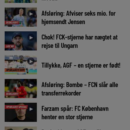
Afsløring: Afviser seks mio. for
►
hjemsendt Jensen
EKSKLUSIVT
Chok! FCK-stjerne har nægtet at
►
rejse til Ungarn
LIGE NU
►
Tillykke, AGF – en stjerne er født!
TIPSBLADETS DOM
Afsløring: Bombe – FCN slår alle
►
transferrekorder
EKSKLUSIVT
Farzam spår: FC København
TIPSBLADET SPECIAL
►
henter en stor stjerne