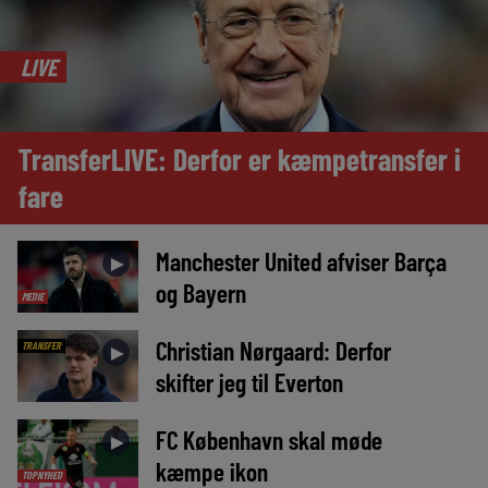
LIVE
TransferLIVE: Derfor er kæmpetransfer i
fare
Manchester United afviser Barça
►
og Bayern
MEDIE
Christian Nørgaard: Derfor
TRANSFER
►
skifter jeg til Everton
FC København skal møde
►
kæmpe ikon
TOPNYHED