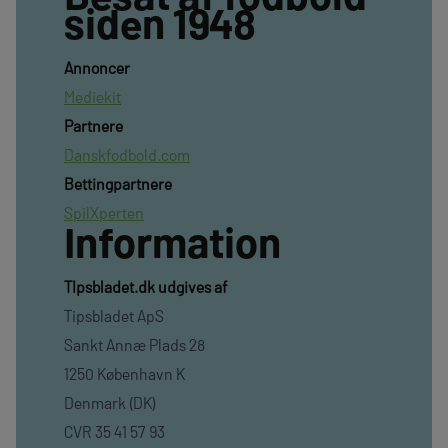
siden 1948
Annoncer
Mediekit
Partnere
Danskfodbold.com
Bettingpartnere
SpilXperten
Information
TIpsbladet.dk udgives af
Tipsbladet ApS
Sankt Annæ Plads 28
1250 København K
Denmark (DK)
CVR 35 41 57 93