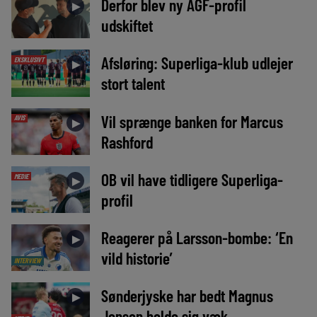
Derfor blev ny AGF-profil
►
udskiftet
Afsløring: Superliga-klub udlejer
EKSKLUSIVT
►
stort talent
Vil sprænge banken for Marcus
AVIS
►
Rashford
OB vil have tidligere Superliga-
MEDIE
►
profil
Reagerer på Larsson-bombe: ‘En
►
vild historie’
INTERVIEW
Sønderjyske har bedt Magnus
►
Jensen holde sig væk