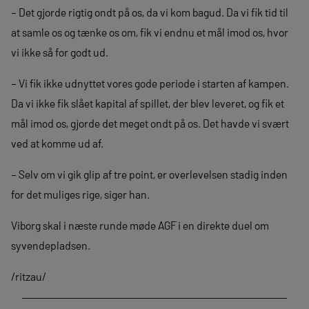
– Det gjorde rigtig ondt på os, da vi kom bagud. Da vi fik tid til
at samle os og tænke os om, fik vi endnu et mål imod os, hvor
vi ikke så for godt ud.
– Vi fik ikke udnyttet vores gode periode i starten af kampen.
Da vi ikke fik slået kapital af spillet, der blev leveret, og fik et
mål imod os, gjorde det meget ondt på os. Det havde vi svært
ved at komme ud af.
– Selv om vi gik glip af tre point, er overlevelsen stadig inden
for det muliges rige, siger han.
Viborg skal i næste runde møde AGF i en direkte duel om
syvendepladsen.
/ritzau/