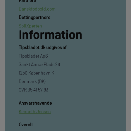
Partnere
Danskfodbold.com
Bettingpartnere
SpilXperten
Information
TIpsbladet.dk udgives af
Tipsbladet ApS
Sankt Annæ Plads 28
1250 København K
Denmark (DK)
CVR 35 41 57 93
Ansvarshavende
Kenneth Jensen
Overalt