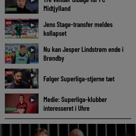
►
Midtjylland
NYHEDER
Jens Stage-transfer meldes
AVIS
►
kollapset
Nu kan Jesper Lindstrøm ende i
►
Brøndby
AVIS
MEDIE
►
Følger Superliga-stjerne tæt
Medie: Superliga-klubber
►
interesseret i Uhre
NYHEDER