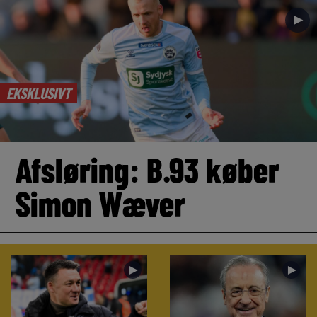
►
EKSKLUSIVT
Afsløring: B.93 køber
Simon Wæver
►
►