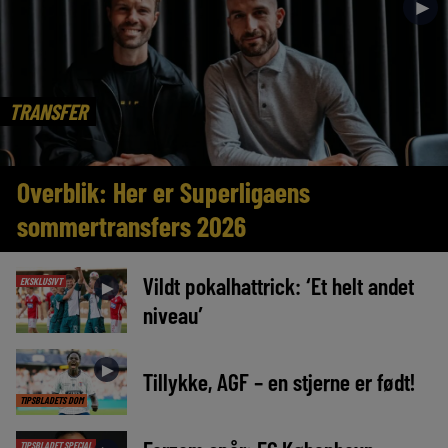
►
TRANSFER
Overblik: Her er Superligaens
sommertransfers 2026
Vildt pokalhattrick: ‘Et helt andet
EKSKLUSIVT
►
niveau’
►
Tillykke, AGF – en stjerne er født!
TIPSBLADETS DOM
TIPSBLADET SPECIAL