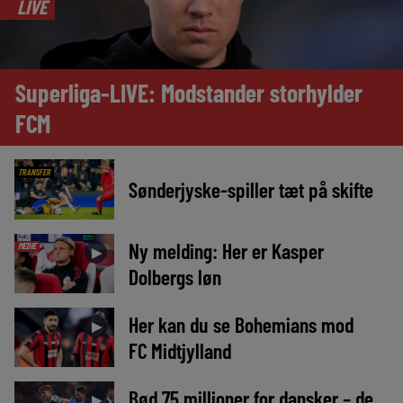
LIVE
Superliga-LIVE: Modstander storhylder
FCM
TRANSFER
Sønderjyske-spiller tæt på skifte
Ny melding: Her er Kasper
MEDIE
►
Dolbergs løn
Her kan du se Bohemians mod
►
FC Midtjylland
Bød 75 millioner for dansker – de
►