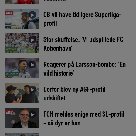
OB vil have tidligere Superliga-
MEDIE
►
profil
Stor skuffelse: ‘Vi udspillede FC
►
København’
NYHEDER
Reagerer på Larsson-bombe: ‘En
►
vild historie’
INTERVIEW
Derfor blev ny AGF-profil
►
udskiftet
FCM meldes enige med SL-profil
MEDIE
►
– så dyr er han