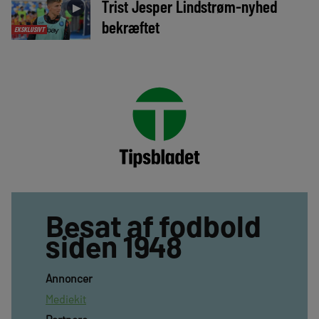
Trist Jesper Lindstrøm-nyhed
►
bekræftet
EKSKLUSIVT
Besat af fodbold
siden 1948
Annoncer
Mediekit