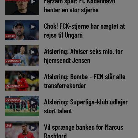
Farzam spår: FC København
►
henter en stor stjerne
Chok! FCK-stjerne har nægtet at
►
rejse til Ungarn
LIGE NU
Afsløring: Afviser seks mio. for
►
hjemsendt Jensen
EKSKLUSIVT
Afsløring: Bombe – FCN slår alle
►
transferrekorder
EKSKLUSIVT
Afsløring: Superliga-klub udlejer
EKSKLUSIVT
►
stort talent
Vil sprænge banken for Marcus
AVIS
►
Rashford