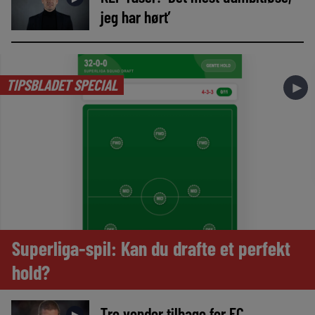
jeg har hørt’
TIPSBLADET SPECIAL
►
Superliga-spil: Kan du drafte et perfekt
hold?
Tre vender tilbage for FC