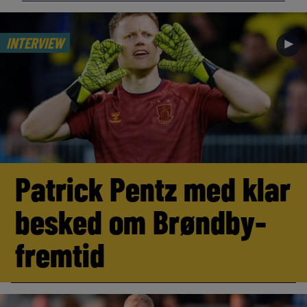
INTERVIEW
►
Patrick Pentz med klar
besked om Brøndby-
fremtid