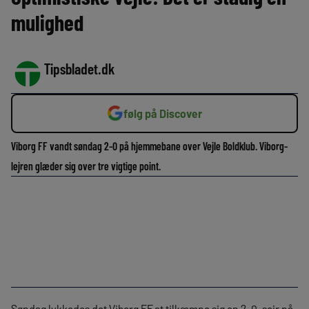
mulighed
Tipsbladet.dk
følg på Discover
Viborg FF vandt søndag 2-0 på hjemmebane over Vejle Boldklub. Viborg-
lejren glæder sig over tre vigtige point.
Søndag lykkedes det Viborg FF at tilkæmpe sig en 2-0-sejr på