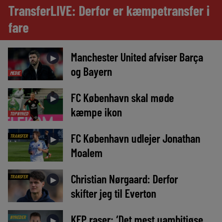
TransferLIVE: Derfor er kæmpetransfer i
fare
Manchester United afviser Barça
►
og Bayern
MEDIE
FC København skal møde
►
kæmpe ikon
TOPNYHED
FC København udlejer Jonathan
TRANSFER
►
Moalem
Christian Nørgaard: Derfor
TRANSFER
►
skifter jeg til Everton
KEP raser: ‘Det mest uambitiøse,
NYHEDER
►