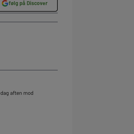
følg på Discover
øndag aften mod