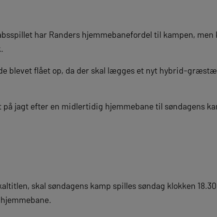
bsspillet har Randers hjemmebanefordel til kampen, men 
k.
de blevet flået op, da der skal lægges et nyt hybrid-græs
 på jagt efter en midlertidig hjemmebane til søndagens k
ltitlen, skal søndagens kamp spilles søndag klokken 18.30 
ig hjemmebane.