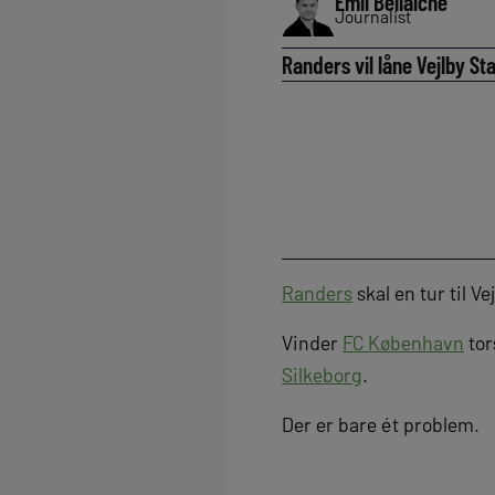
Emil Bellaiche
Journalist
Randers vil låne Vejlby St
Randers
skal en tur til Ve
Vinder
FC København
tor
Silkeborg
.
Der er bare ét problem.