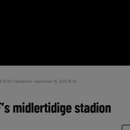
5 15:04 | Opdateret: september 16, 2025 15:50
F’s midlertidige stadion