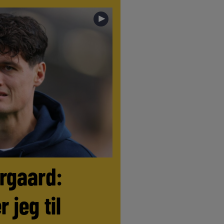
►
ørgaard:
r jeg til