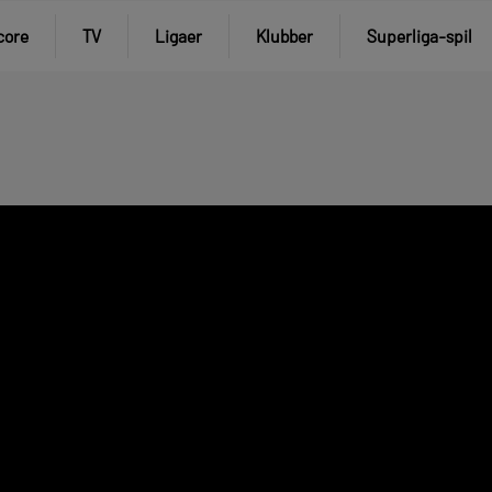
core
TV
Ligaer
Klubber
Superliga-spil