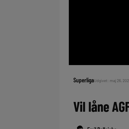
Superliga
Udgivet: maj 26, 202
Vil låne AG