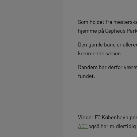
Som holdet fra mesterska
hjemme på Cepheus Par
Den gamle bane er allere
kommende sæson.
Randers har derfor været
fundet.
Vinder FC København poka
AGF
også har midlertid