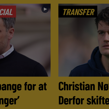
►
CIAL
TRANSFER
bange for at
Christian N
nger’
Derfor skifte