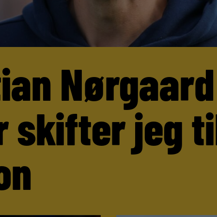
tian Nørgaard
 skifter jeg ti
on