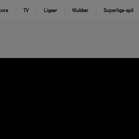
core
TV
Ligaer
Klubber
Superliga-spil