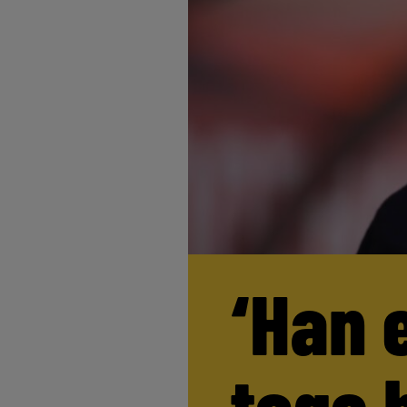
‘Han 
tage 