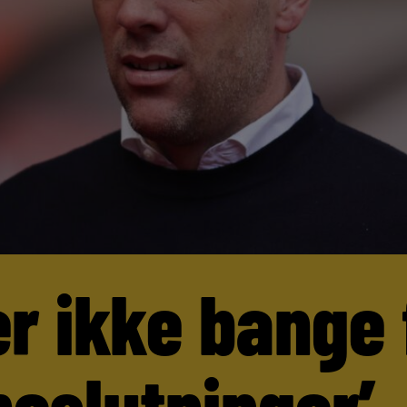
er ikke bange 
beslutninger’