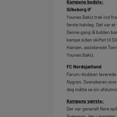
Kampens bedste:
Silkeborg IF
Younes Bakiz trak ind fr
første halvleg. Det var e
Denne gang lå bolden bare
kampe siden skiftet til S
Hansen, assisterede Tonn
Younes Bakiz.
FC Nordsjælland
Farum-klubben leverede u
Nygren. Svenskeren score
dog måtte se sin afslutni
Kampens værste:
Der var generelt flere sp
Svensson, der i manglen 