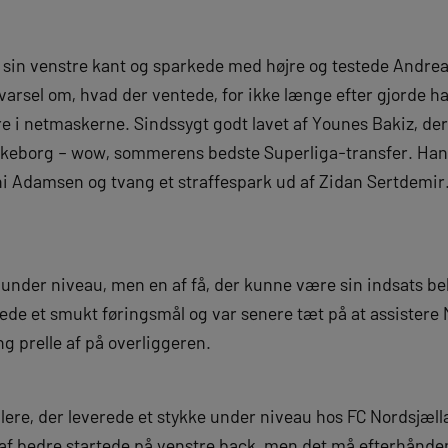
a sin venstre kant og sparkede med højre og testede Andre
t varsel om, hvad der ventede, for ikke længe efter gjorde 
 i netmaskerne. Sindssygt godt lavet af Younes Bakiz, der n
ilkeborg – wow, sommerens bedste Superliga-transfer. Han t
i Adamsen og tvang et straffespark ud af Zidan Sertdemir
nder niveau, men en af få, der kunne være sin indsats be
de et smukt føringsmål og var senere tæt på at assistere 
ng prelle af på overliggeren.
illere, der leverede et stykke under niveau hos FC Nordsjæl
af bedre startede på venstre back, men det må efterhånden 