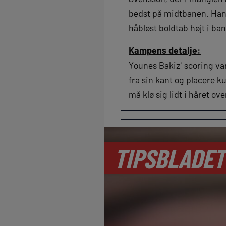
bedst på midtbanen. Han 
håbløst boldtab højt i ba
Kampens detalje:
Younes Bakiz' scoring var
fra sin kant og placere k
må klø sig lidt i håret ov
TIPSBLADET