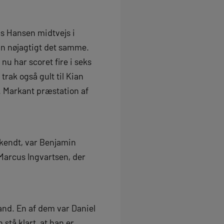
as Hansen midtvejs i
han nøjagtigt det samme.
u har scoret fire i seks
rak også gult til Kian
. Markant præstation af
kendt, var Benjamin
Marcus Ingvartsen, der
land. En af dem var Daniel
stå klart, at han er