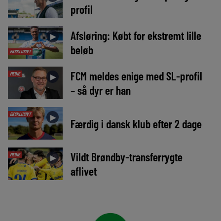
profil
Afsløring: Købt for ekstremt lille
►
beløb
EKSKLUSIVT
FCM meldes enige med SL-profil
MEDIE
►
– så dyr er han
EKSKLUSIVT
►
Færdig i dansk klub efter 2 dage
Vildt Brøndby-transferrygte
MEDIE
►
aflivet