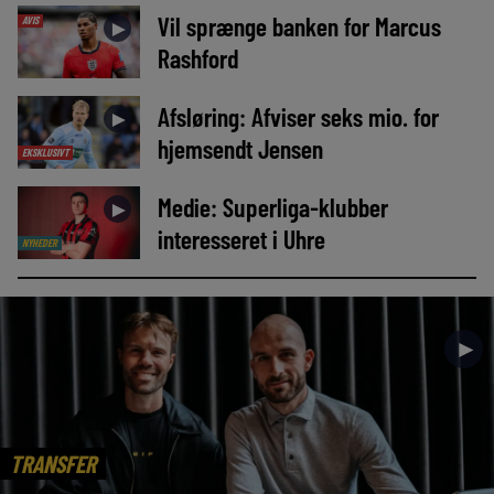
Vil sprænge banken for Marcus
AVIS
►
Rashford
Afsløring: Afviser seks mio. for
►
hjemsendt Jensen
EKSKLUSIVT
Medie: Superliga-klubber
►
interesseret i Uhre
NYHEDER
►
TRANSFER