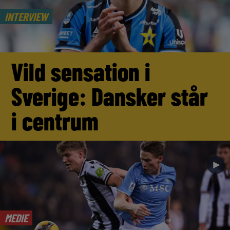
INTERVIEW
Vild sensation i
Sverige: Dansker står
i centrum
►
MEDIE