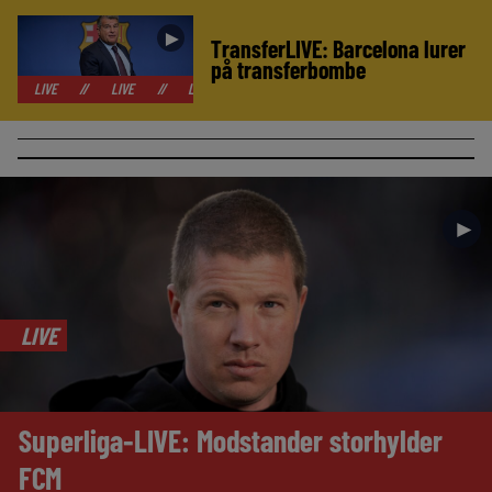
►
TransferLIVE: Barcelona lurer
på transferbombe
//
LIVE
//
LIVE
//
LIVE
//
LIVE
//
LIVE
//
LIVE
//
►
LIVE
Superliga-LIVE: Modstander storhylder
FCM