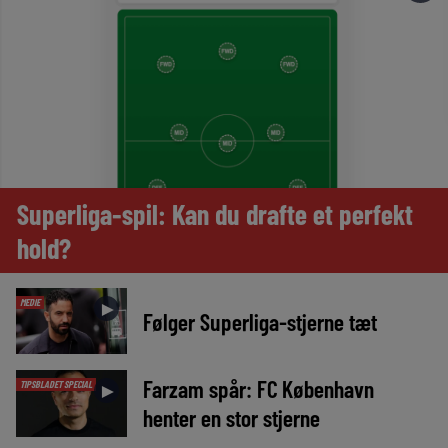
Superliga-spil: Kan du drafte et perfekt
hold?
MEDIE
►
Følger Superliga-stjerne tæt
Farzam spår: FC København
TIPSBLADET SPECIAL
►
henter en stor stjerne