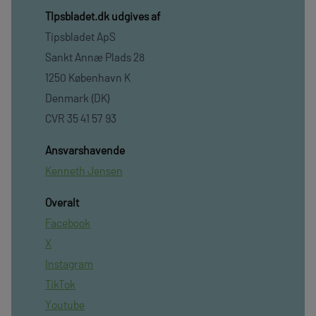
TIpsbladet.dk udgives af
Tipsbladet ApS
Sankt Annæ Plads 28
1250 København K
Denmark (DK)
CVR 35 41 57 93
Ansvarshavende
Kenneth Jensen
Overalt
Facebook
X
Instagram
TikTok
Youtube