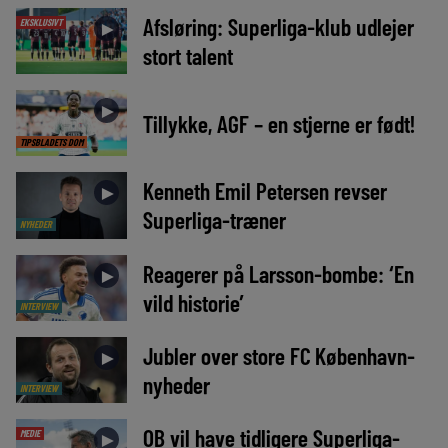
Afsløring: Superliga-klub udlejer
EKSKLUSIVT
►
stort talent
►
Tillykke, AGF – en stjerne er født!
TIPSBLADETS DOM
Kenneth Emil Petersen revser
►
Superliga-træner
NYHEDER
Reagerer på Larsson-bombe: ‘En
►
vild historie’
INTERVIEW
Jubler over store FC København-
►
nyheder
INTERVIEW
OB vil have tidligere Superliga-
MEDIE
►