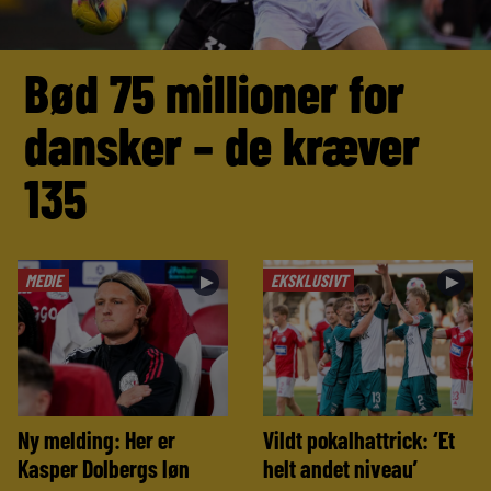
Bød 75 millioner for
dansker – de kræver
135
MEDIE
EKSKLUSIVT
►
►
Ny melding: Her er
Vildt pokalhattrick: ‘Et
Kasper Dolbergs løn
helt andet niveau’