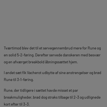
Tværtimod blev det til et servegennembrud mere for Rune og
en solid 5-2-føring. Derefter servede danskeren med besvær
og en afværget breakbold åbningssættet hjem.
I andet sæt fik Vacherot udbytte af sine anstrengelser og brød
Rune til 3-1-føring.
Rune, der tidligere i sættet havde misset et par
breakmuligheder, brød dog straks tilbage til 2-3 og udlignede
kort efter til 3-3.