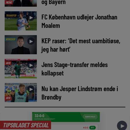
og Bayern
MEDIE
FC København udlejer Jonathan
TRANSFER
►
Moalem
KEP raser: ‘Det mest uambitiøse,
NYHEDER
►
jeg har hørt’
Jens Stage-transfer meldes
AVIS
►
kollapset
Nu kan Jesper Lindstrøm ende i
►
Brøndby
AVIS
TIPSBLADET SPECIAL
►