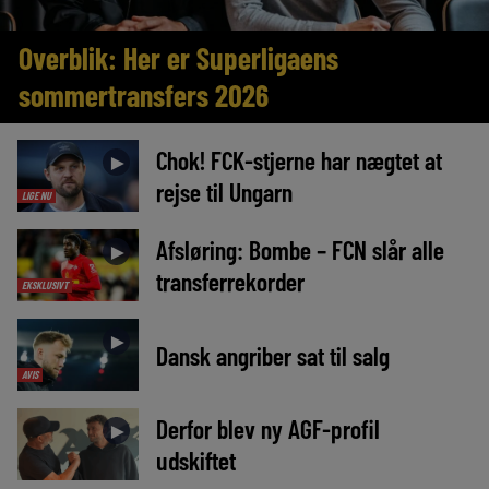
Overblik: Her er Superligaens
sommertransfers 2026
Chok! FCK-stjerne har nægtet at
►
rejse til Ungarn
LIGE NU
Afsløring: Bombe – FCN slår alle
►
transferrekorder
EKSKLUSIVT
►
Dansk angriber sat til salg
AVIS
Derfor blev ny AGF-profil
►
udskiftet