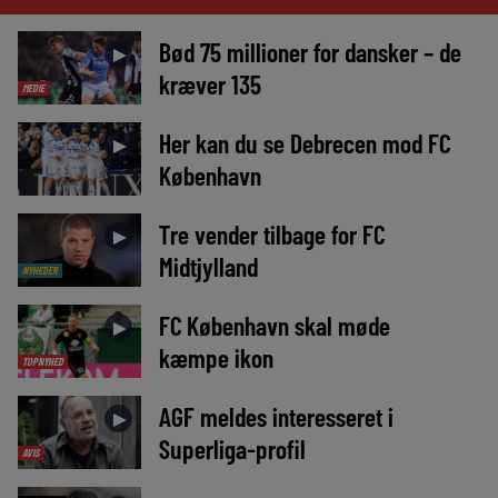
Bød 75 millioner for dansker – de
►
kræver 135
MEDIE
Her kan du se Debrecen mod FC
►
København
Tre vender tilbage for FC
►
Midtjylland
NYHEDER
FC København skal møde
►
kæmpe ikon
TOPNYHED
AGF meldes interesseret i
►
Superliga-profil
AVIS