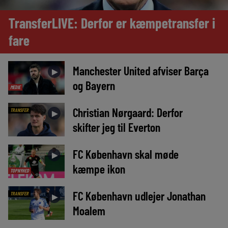
TransferLIVE: Derfor er kæmpetransfer i
fare
Manchester United afviser Barça
►
og Bayern
MEDIE
Christian Nørgaard: Derfor
TRANSFER
►
skifter jeg til Everton
FC København skal møde
►
kæmpe ikon
TOPNYHED
FC København udlejer Jonathan
TRANSFER
►
Moalem