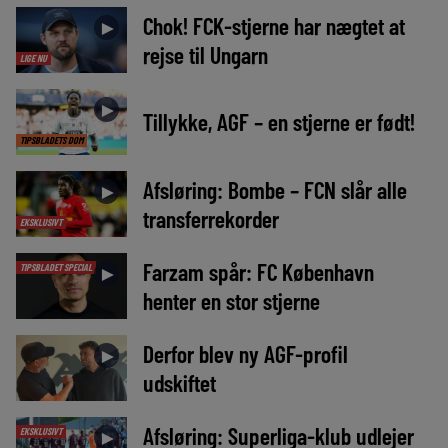
Chok! FCK-stjerne har nægtet at
►
rejse til Ungarn
LIGE NU
►
Tillykke, AGF – en stjerne er født!
TIPSBLADETS DOM
Afsløring: Bombe – FCN slår alle
►
transferrekorder
EKSKLUSIVT
Farzam spår: FC København
TIPSBLADET SPECIAL
►
henter en stor stjerne
Derfor blev ny AGF-profil
►
udskiftet
Afsløring: Superliga-klub udlejer
EKSKLUSIVT
►