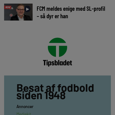
FCM meldes enige med SL-profil
MEDIE
►
– så dyr er han
Besat af fodbold
siden 1948
Annoncer
Mediekit