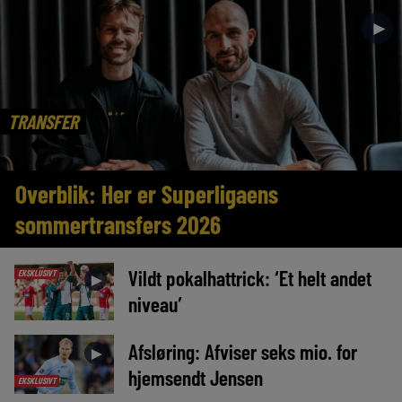
►
TRANSFER
Overblik: Her er Superligaens
sommertransfers 2026
Vildt pokalhattrick: ‘Et helt andet
EKSKLUSIVT
►
niveau’
Afsløring: Afviser seks mio. for
►
hjemsendt Jensen
EKSKLUSIVT