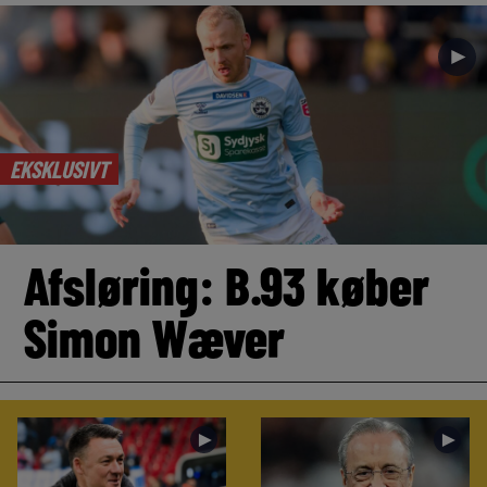
►
EKSKLUSIVT
Afsløring: B.93 køber
Simon Wæver
►
►