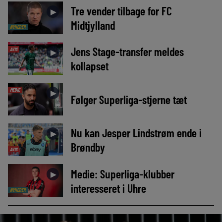
Tre vender tilbage for FC
►
Midtjylland
NYHEDER
Jens Stage-transfer meldes
AVIS
►
kollapset
MEDIE
►
Følger Superliga-stjerne tæt
Nu kan Jesper Lindstrøm ende i
►
Brøndby
AVIS
Medie: Superliga-klubber
►
interesseret i Uhre
NYHEDER