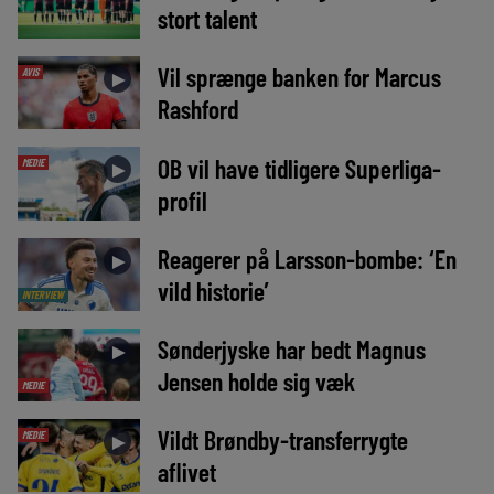
stort talent
Vil sprænge banken for Marcus
AVIS
►
Rashford
OB vil have tidligere Superliga-
MEDIE
►
profil
Reagerer på Larsson-bombe: ‘En
►
vild historie’
INTERVIEW
Sønderjyske har bedt Magnus
►
Jensen holde sig væk
MEDIE
Vildt Brøndby-transferrygte
MEDIE
►
aflivet