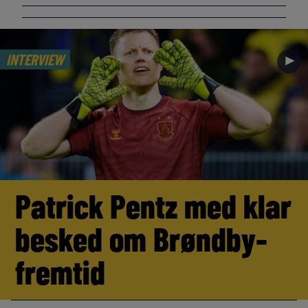
INTERVIEW
►
Patrick Pentz med klar
besked om Brøndby-
fremtid