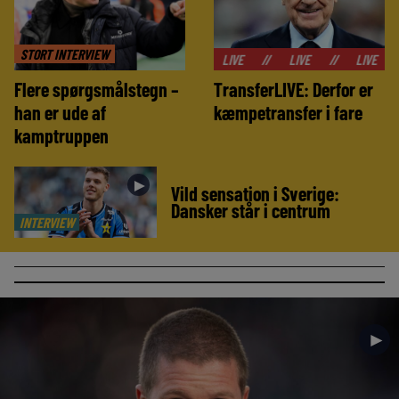
STORT INTERVIEW
//
LIVE
//
LIVE
//
LIVE
//
LIVE
Flere spørgsmålstegn –
TransferLIVE: Derfor er
han er ude af
kæmpetransfer i fare
kamptruppen
►
Vild sensation i Sverige:
Dansker står i centrum
INTERVIEW
►