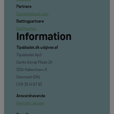
Partnere
Danskfodbold.com
Bettingpartnere
SpilXperten
Information
TIpsbladet.dk udgives af
Tipsbladet ApS
Sankt Annæ Plads 28
1250 København K
Denmark (DK)
CVR 35 41 57 93
Ansvarshavende
Kenneth Jensen