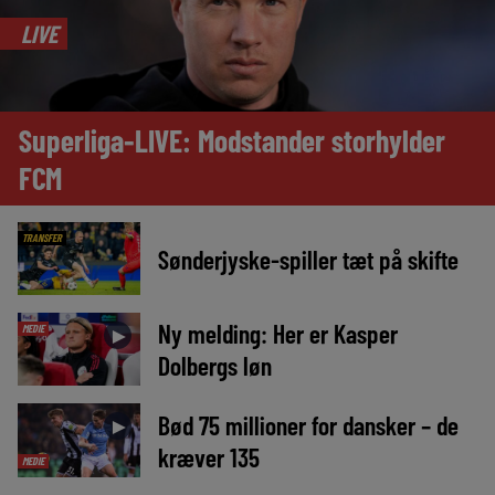
LIVE
Superliga-LIVE: Modstander storhylder
FCM
TRANSFER
Sønderjyske-spiller tæt på skifte
Ny melding: Her er Kasper
MEDIE
►
Dolbergs løn
Bød 75 millioner for dansker – de
►
kræver 135
MEDIE