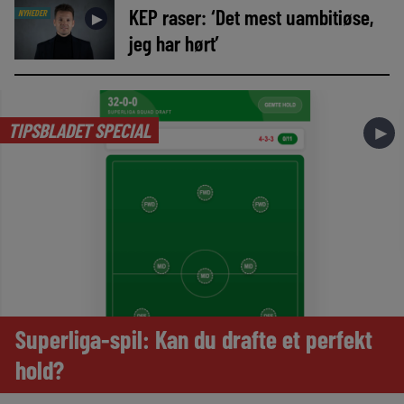
KEP raser: ‘Det mest uambitiøse,
NYHEDER
►
jeg har hørt’
TIPSBLADET SPECIAL
►
Superliga-spil: Kan du drafte et perfekt
hold?