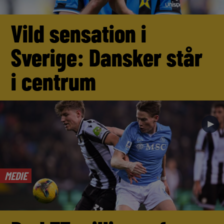
Vild sensation i
Sverige: Dansker står
i centrum
►
MEDIE