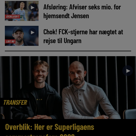
Afsløring: Afviser seks mio. for
►
hjemsendt Jensen
EKSKLUSIVT
Chok! FCK-stjerne har nægtet at
►
rejse til Ungarn
LIGE NU
►
TRANSFER
Overblik: Her er Superligaens