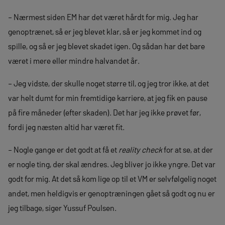
– Nærmest siden EM har det været hårdt for mig. Jeg har
genoptrænet, så er jeg blevet klar, så er jeg kommet ind og
spille, og så er jeg blevet skadet igen. Og sådan har det bare
været i mere eller mindre halvandet år.
– Jeg vidste, der skulle noget større til, og jeg tror ikke, at det
var helt dumt for min fremtidige karriere, at jeg fik en pause
på fire måneder (efter skaden). Det har jeg ikke prøvet før,
fordi jeg næsten altid har været fit.
– Nogle gange er det godt at få et
reality check
for at se, at der
er nogle ting, der skal ændres. Jeg bliver jo ikke yngre. Det var
godt for mig. At det så kom lige op til et VM er selvfølgelig noget
andet, men heldigvis er genoptræningen gået så godt og nu er
jeg tilbage, siger Yussuf Poulsen.