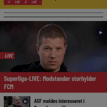
LIVE
//
LIVE
//
LIVE
//
LIVE
//
LIVE
//
LIVE
//
LIVE
►
LIVE
Superliga-LIVE: Modstander storhylder
FCM
AGF meldes interesseret i
►