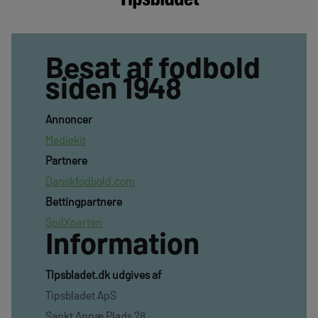
Besat af fodbold
siden 1948
Annoncer
Mediekit
Partnere
Danskfodbold.com
Bettingpartnere
SpilXperten
Information
TIpsbladet.dk udgives af
Tipsbladet ApS
Sankt Annæ Plads 28