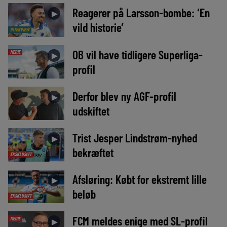
Reagerer på Larsson-bombe: ‘En
►
vild historie’
INTERVIEW
OB vil have tidligere Superliga-
MEDIE
►
profil
Derfor blev ny AGF-profil
►
udskiftet
Trist Jesper Lindstrøm-nyhed
►
bekræftet
EKSKLUSIVT
Afsløring: Købt for ekstremt lille
►
beløb
EKSKLUSIVT
FCM meldes enige med SL-profil
MEDIE
►