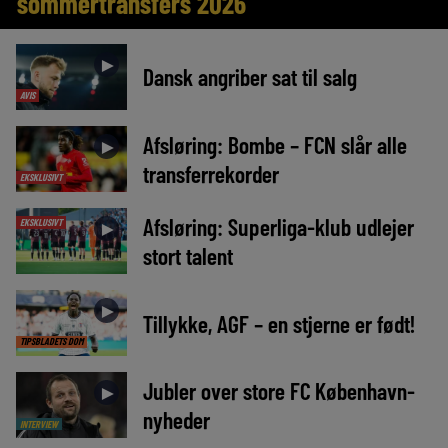
sommertransfers 2026
►
Dansk angriber sat til salg
AVIS
Afsløring: Bombe – FCN slår alle
►
transferrekorder
EKSKLUSIVT
Afsløring: Superliga-klub udlejer
EKSKLUSIVT
►
stort talent
►
Tillykke, AGF – en stjerne er født!
TIPSBLADETS DOM
Jubler over store FC København-
►
nyheder
INTERVIEW