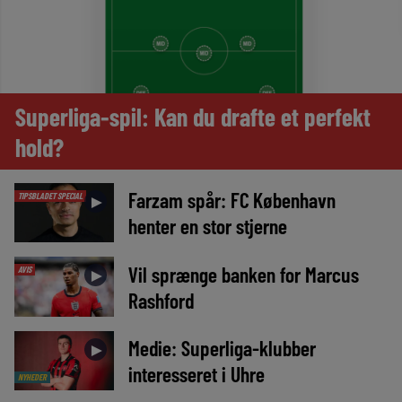
Superliga-spil: Kan du drafte et perfekt
hold?
Farzam spår: FC København
TIPSBLADET SPECIAL
►
henter en stor stjerne
Vil sprænge banken for Marcus
AVIS
►
Rashford
Medie: Superliga-klubber
►
interesseret i Uhre
NYHEDER