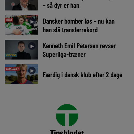
– så dyr er han
Dansker bomber løs – nu kan
MEDIE
►
han slå transferrekord
Kenneth Emil Petersen revser
►
Superliga-træner
NYHEDER
EKSKLUSIVT
►
Færdig i dansk klub efter 2 dage