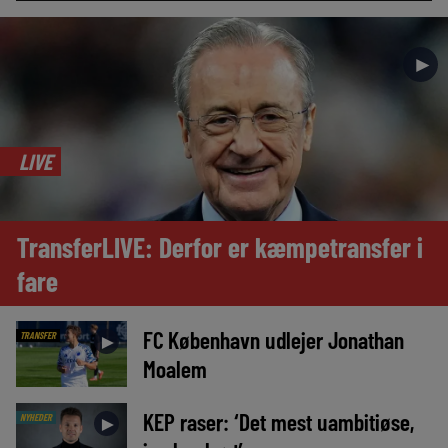
►
LIVE
TransferLIVE: Derfor er kæmpetransfer i
fare
FC København udlejer Jonathan
TRANSFER
►
Moalem
KEP raser: ‘Det mest uambitiøse,
NYHEDER
►