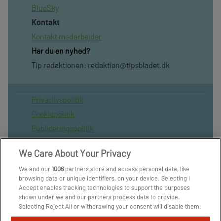
BlueSky
Kontakt
Kontakt medarbejder
Har du en nyhed?
Tip redaktionen:
redaktion@tipsbladet.dk
Privatilvspolitik
Cookiepolitik
Publiceringspolitik
Vilkår for brug af sitet
We Care About Your Privacy
Spil ansvarligt
We and our
1006
partners store and access personal data, like
Administrer samtykke
browsing data or unique identifiers, on your device. Selecting I
Arkiv
Accept enables tracking technologies to support the purposes
shown under we and our partners process data to provide.
Om os
Selecting Reject All or withdrawing your consent will disable them.
Skribenter
If trackers are disabled, some content and ads you see may not be