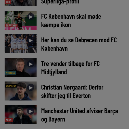
Superliga-profil
AVIS
FC København skal møde
►
kæmpe ikon
TOPNYHED
Her kan du se Debrecen mod FC
►
København
Tre vender tilbage for FC
►
Midtjylland
NYHEDER
Christian Nørgaard: Derfor
TRANSFER
►
skifter jeg til Everton
Manchester United afviser Barça
►
og Bayern
MEDIE