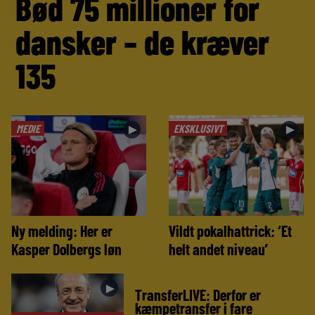
Bød 75 millioner for
dansker – de kræver
135
MEDIE
EKSKLUSIVT
►
►
Ny melding: Her er
Vildt pokalhattrick: ‘Et
Kasper Dolbergs løn
helt andet niveau’
►
TransferLIVE: Derfor er
kæmpetransfer i fare