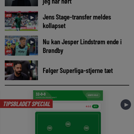
jeg har hørt’
Jens Stage-transfer meldes
AVIS
►
kollapset
Nu kan Jesper Lindstrøm ende i
►
Brøndby
AVIS
MEDIE
►
Følger Superliga-stjerne tæt
TIPSBLADET SPECIAL
►