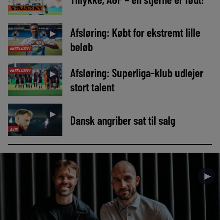
TIPSBLADETS DOM
Afsløring: Købt for ekstremt lille
►
beløb
EKSKLUSIVT
Afsløring: Superliga-klub udlejer
EKSKLUSIVT
►
stort talent
►
Dansk angriber sat til salg
AVIS
►