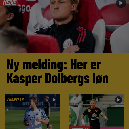
MEDIE
►
Ny melding: Her er
Kasper Dolbergs løn
TRANSFER
►
►