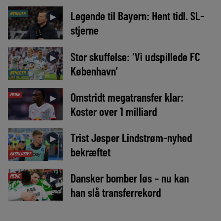
Legende til Bayern: Hent tidl. SL-
NYHEDER
►
stjerne
Stor skuffelse: ‘Vi udspillede FC
►
København’
NYHEDER
Omstridt megatransfer klar:
MEDIE
►
Koster over 1 milliard
Trist Jesper Lindstrøm-nyhed
►
bekræftet
EKSKLUSIVT
Dansker bomber løs – nu kan
MEDIE
►
han slå transferrekord