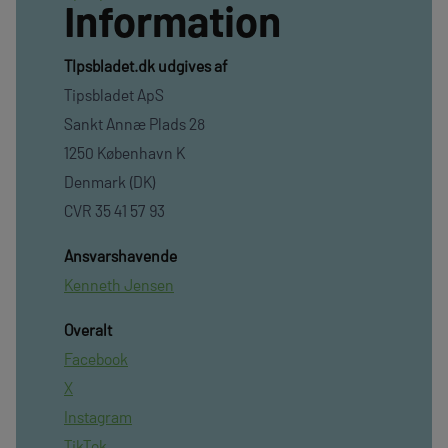
Information
TIpsbladet.dk udgives af
Tipsbladet ApS
Sankt Annæ Plads 28
1250 København K
Denmark (DK)
CVR 35 41 57 93
Ansvarshavende
Kenneth Jensen
Overalt
Facebook
X
Instagram
TikTok