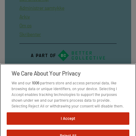
Administrer samtykke
Arkiv
Om os
Skribenter
We Care About Your Privacy
We and our
1006
partners store and access personal data, like
browsing data or unique identifiers, on your device. Selecting I
Accept enables tracking technologies to support the purposes
shown under we and our partners process data to provide.
Selecting Reject All or withdrawing your consent will disable them.
If trackers are disabled, some content and ads you see may not be
as relevant to you. You can resurface this menu to change your
I Accept
choices or withdraw consent at any time by clicking the Manage
Preferences link on the bottom of the webpage [or the floating
icon on the bottom-left of the webpage, if applicable]. Your
Reject All