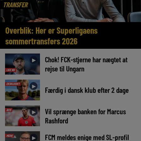
TRANSFER
Overblik: Her er Superligaens
sommertransfers 2026
Chok! FCK-stjerne har nægtet at
►
rejse til Ungarn
LIGE NU
EKSKLUSIVT
►
Færdig i dansk klub efter 2 dage
Vil sprænge banken for Marcus
AVIS
►
Rashford
FCM meldes enige med SL-profil
MEDIE
►