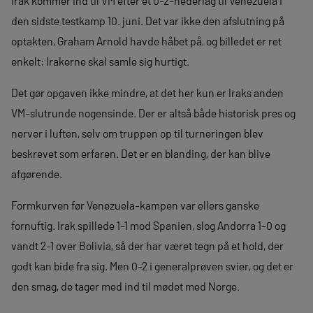
Irak kommer ind til VM efter et 0-2-nederlag til Venezuela i
den sidste testkamp 10. juni. Det var ikke den afslutning på
optakten, Graham Arnold havde håbet på, og billedet er ret
enkelt: Irakerne skal samle sig hurtigt.
Det gør opgaven ikke mindre, at det her kun er Iraks anden
VM-slutrunde nogensinde. Der er altså både historisk pres og
nerver i luften, selv om truppen op til turneringen blev
beskrevet som erfaren. Det er en blanding, der kan blive
afgørende.
Formkurven før Venezuela-kampen var ellers ganske
fornuftig. Irak spillede 1-1 mod Spanien, slog Andorra 1-0 og
vandt 2-1 over Bolivia, så der har været tegn på et hold, der
godt kan bide fra sig. Men 0-2 i generalprøven svier, og det er
den smag, de tager med ind til mødet med Norge.