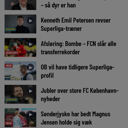
– så dyr er han
Kenneth Emil Petersen revser
►
Superliga-træner
NYHEDER
Afsløring: Bombe – FCN slår alle
►
transferrekorder
EKSKLUSIVT
OB vil have tidligere Superliga-
MEDIE
►
profil
Jubler over store FC København-
►
nyheder
INTERVIEW
Sønderjyske har bedt Magnus
►
Jensen holde sig væk
MEDIE