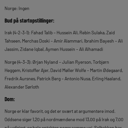
Norge: Ingen
Bud på startopstillinger:
Irak (4-2-3-1): Fahad Talib – Hussein Ali, Rebin Sulaka, Zaid
Tahseen, Merchas Doski – Amir Alammari, Ibrahim Bayesh – Ali
Jassim, Zidane Iqbal, Aymen Hussein – Ali Alhamadi
Norge (4-3-3): Ørjan Nyland – Julian Ryerson, Torbjørn
Heggem, Kristoffer Ajer, David Møller Wolfe – Martin Ødegaard,
Fredrik Aursnes, Patrick Berg – Antonio Nusa, Erling Haaland,
Alexander Sørloth
Dom:
Norge er klar favorit, og det er svært at argumentere imod.
Oddsene siger 1,20 på nordmændene mod 13,00 på Irak og 7,00
på uafgjort, og hele optakten peger samme vej. Solbakken har