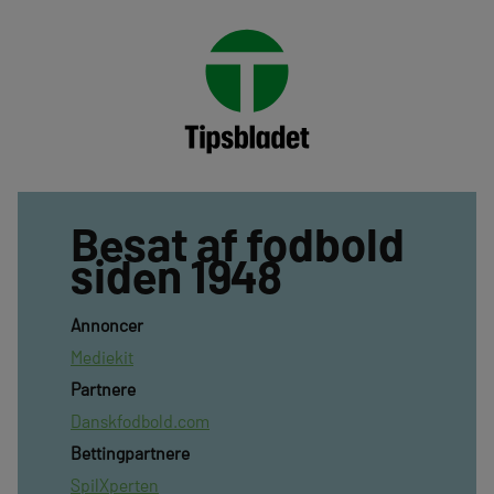
Besat af fodbold
siden 1948
Annoncer
Mediekit
Partnere
Danskfodbold.com
Bettingpartnere
SpilXperten