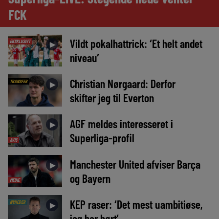
FCK
Vildt pokalhattrick: ‘Et helt andet
EKSKLUSIVT
►
niveau’
Christian Nørgaard: Derfor
TRANSFER
►
skifter jeg til Everton
AGF meldes interesseret i
►
Superliga-profil
AVIS
Manchester United afviser Barça
►
og Bayern
MEDIE
KEP raser: ‘Det mest uambitiøse,
NYHEDER
►
jeg har hørt’