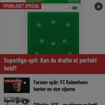
TIPSBLADET SPECIAL
►
Superliga-spil: Kan du drafte et perfekt
hold?
Farzam spår: FC København
TIPSBLADET SPECIAL
►
henter en stor stjerne
►
Tillykke, AGF – en stjerne er født!