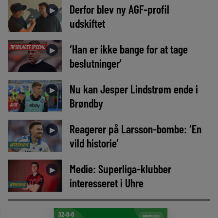
Derfor blev ny AGF-profil
►
udskiftet
‘Han er ikke bange for at tage
TIPSBLADET SPECIAL
►
beslutninger’
Nu kan Jesper Lindstrøm ende i
►
Brøndby
AVIS
Reagerer på Larsson-bombe: ‘En
►
vild historie’
INTERVIEW
Medie: Superliga-klubber
►
interesseret i Uhre
NYHEDER