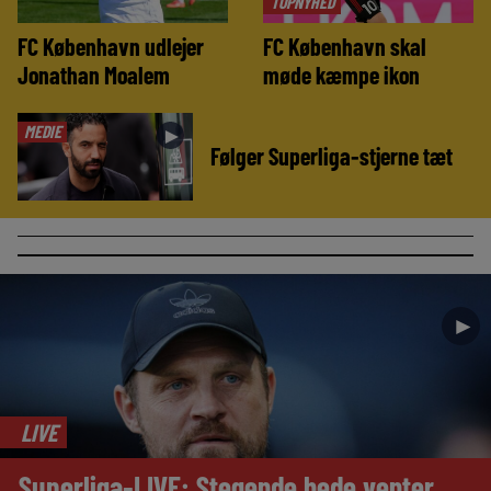
TOPNYHED
FC København udlejer
FC København skal
Jonathan Moalem
møde kæmpe ikon
MEDIE
►
Følger Superliga-stjerne tæt
►
LIVE
Superliga-LIVE: Stegende hede venter