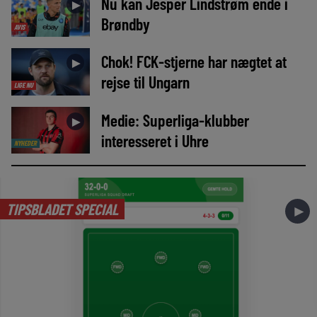
Nu kan Jesper Lindstrøm ende i
►
Brøndby
AVIS
Chok! FCK-stjerne har nægtet at
►
rejse til Ungarn
LIGE NU
Medie: Superliga-klubber
►
interesseret i Uhre
NYHEDER
TIPSBLADET SPECIAL
►