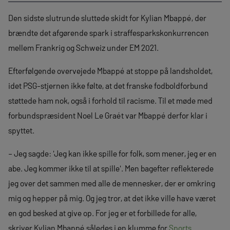
Den sidste slutrunde sluttede skidt for Kylian Mbappé, der
brændte det afgørende spark i straffesparkskonkurrencen
mellem Frankrig og Schweiz under EM 2021.
Efterfølgende overvejede Mbappé at stoppe på landsholdet,
idet PSG-stjernen ikke følte, at det franske fodboldforbund
støttede ham nok, også i forhold til racisme. Til et møde med
forbundspræsident Noel Le Graét var Mbappé derfor klar i
spyttet.
– Jeg sagde: 'Jeg kan ikke spille for folk, som mener, jeg er en
abe. Jeg kommer ikke til at spille'. Men bagefter reflekterede
jeg over det sammen med alle de mennesker, der er omkring
mig og hepper på mig. Og jeg tror, at det ikke ville have været
en god besked at give op. For jeg er et forbillede for alle,
skriver Kylian Mbappé således i en klumme for
Sports