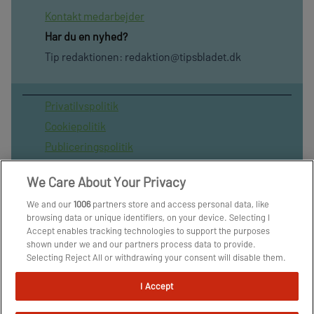
Kontakt medarbejder
Har du en nyhed?
Tip redaktionen:
redaktion@tipsbladet.dk
Privatilvspolitik
Cookiepolitik
Publiceringspolitik
Vilkår for brug af sitet
We Care About Your Privacy
Spil ansvarligt
We and our
1006
partners store and access personal data, like
Administrer samtykke
browsing data or unique identifiers, on your device. Selecting I
Arkiv
Accept enables tracking technologies to support the purposes
shown under we and our partners process data to provide.
Om os
Selecting Reject All or withdrawing your consent will disable them.
Skribenter
If trackers are disabled, some content and ads you see may not be
as relevant to you. You can resurface this menu to change your
I Accept
choices or withdraw consent at any time by clicking the Manage
Preferences link on the bottom of the webpage [or the floating