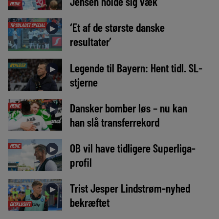
Jensen holde sig væk
MEDIE
‘Et af de største danske
TIPSBLADET SPECIAL
►
resultater’
Legende til Bayern: Hent tidl. SL-
NYHEDER
►
stjerne
Dansker bomber løs – nu kan
MEDIE
►
han slå transferrekord
OB vil have tidligere Superliga-
MEDIE
►
profil
Trist Jesper Lindstrøm-nyhed
►
bekræftet
EKSKLUSIVT