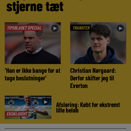
stjerne tæt
TIPSBLADET SPECIAL
TRANSFER
►
►
‘Han er ikke bange for at
Christian Nørgaard:
tage beslutninger’
Derfor skifter jeg til
Everton
►
Afsløring: Købt for ekstremt
lille beløb
EKSKLUSIVT