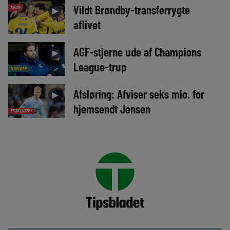
Vildt Brøndby-transferrygte
MEDIE
►
aflivet
AGF-stjerne ude af Champions
►
League-trup
NYHEDER
Afsløring: Afviser seks mio. for
►
hjemsendt Jensen
EKSKLUSIVT