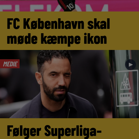
FC København skal
møde kæmpe ikon
MEDIE
►
Følger Superliga-