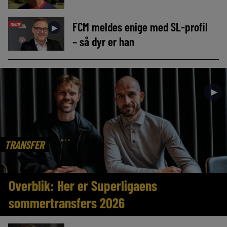
FCM meldes enige med SL-profil
MEDIE
►
– så dyr er han
►
TRANSFER
Overblik: Her er Superligaens
sommertransfers 2026