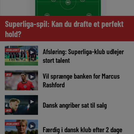
Superliga-spil: Kan du drafte et perfekt
hold?
Afsløring: Superliga-klub udlejer
EKSKLUSIVT
►
stort talent
Vil sprænge banken for Marcus
AVIS
►
Rashford
►
Dansk angriber sat til salg
AVIS
EKSKLUSIVT
►
Færdig i dansk klub efter 2 dage