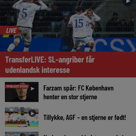
►
LIVE
TransferLIVE: SL-angriber får
udenlandsk interesse
Farzam spår: FC København
TIPSBLADET SPECIAL
►
henter en stor stjerne
►
Tillykke, AGF – en stjerne er født!
TIPSBLADETS DOM