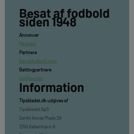
Besat af fodbold
siden 1948
Annoncer
Mediekit
Partnere
Danskfodbold.com
Bettingpartnere
SpilXperten
Information
TIpsbladet.dk udgives af
Tipsbladet ApS
Sankt Annæ Plads 28
1250 København K