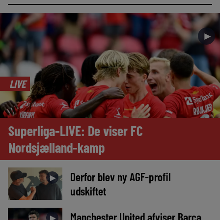
►
LIVE
Superliga-LIVE: De viser FC
Nordsjælland-kamp
Derfor blev ny AGF-profil
►
udskiftet
Manchester United afviser Barça
►