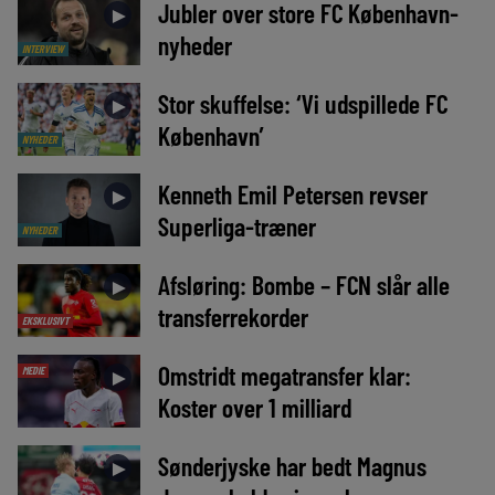
Jubler over store FC København-
►
nyheder
INTERVIEW
Stor skuffelse: ‘Vi udspillede FC
►
København’
NYHEDER
Kenneth Emil Petersen revser
►
Superliga-træner
NYHEDER
Afsløring: Bombe – FCN slår alle
►
transferrekorder
EKSKLUSIVT
Omstridt megatransfer klar:
MEDIE
►
Koster over 1 milliard
Sønderjyske har bedt Magnus
►