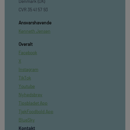
Denmark (DK)
CVR 35 41 57 93
Ansvarshavende
Kenneth Jensen
Overalt
Facebook
X
Instagram
TikTok
Youtube
Nyhedsbrev
Tipsbladet App
TjekFoodbold App
BlueSky
Kontakt