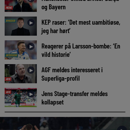
og Bayern
MEDIE
KEP raser: ‘Det mest uambitiøse,
NYHEDER
►
jeg har hørt’
Reagerer på Larsson-bombe: ‘En
►
vild historie’
INTERVIEW
AGF meldes interesseret i
►
Superliga-profil
AVIS
Jens Stage-transfer meldes
AVIS
►
kollapset