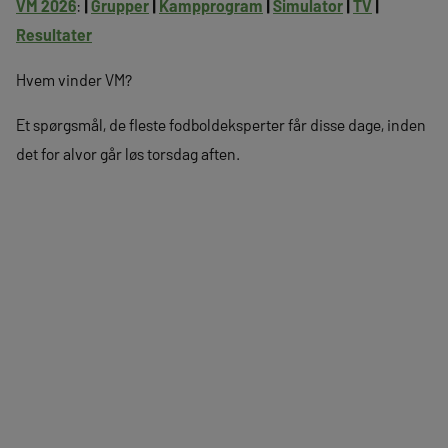
VM 2026
:
|
Grupper
|
Kampprogram
|
Simulator
|
TV
|
Resultater
Hvem vinder VM?
Et spørgsmål, de fleste fodboldeksperter får disse dage, inden
det for alvor går løs torsdag aften.