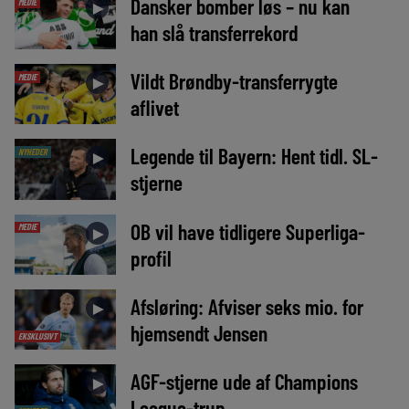
Dansker bomber løs – nu kan
MEDIE
►
han slå transferrekord
Vildt Brøndby-transferrygte
MEDIE
►
aflivet
Legende til Bayern: Hent tidl. SL-
NYHEDER
►
stjerne
OB vil have tidligere Superliga-
MEDIE
►
profil
Afsløring: Afviser seks mio. for
►
hjemsendt Jensen
EKSKLUSIVT
AGF-stjerne ude af Champions
►
League-trup