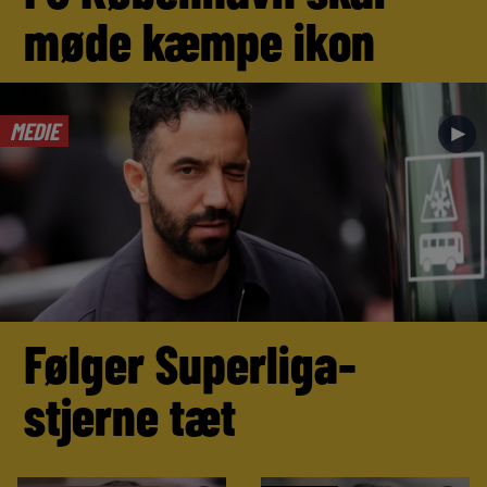
møde kæmpe ikon
MEDIE
►
Følger Superliga-
stjerne tæt