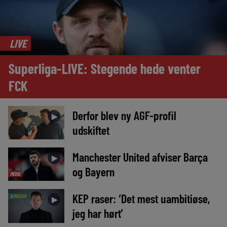
LIVE
Superliga-LIVE: Stegende hede venter
FCK
Derfor blev ny AGF-profil
►
udskiftet
Manchester United afviser Barça
►
og Bayern
MEDIE
KEP raser: ‘Det mest uambitiøse,
NYHEDER
►
jeg har hørt’