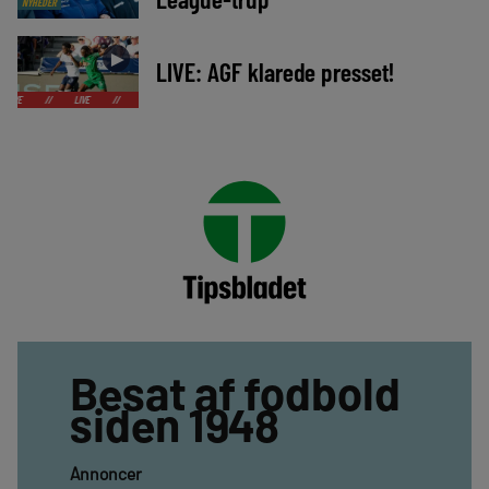
NYHEDER
►
LIVE: AGF klarede presset!
LIVE
//
LIVE
//
LIVE
//
LIVE
//
LIVE
//
LIVE
//
LIVE
//
Besat af fodbold
siden 1948
Annoncer