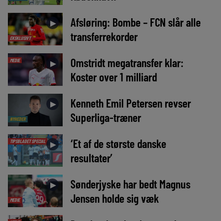
Afsløring: Bombe – FCN slår alle
►
transferrekorder
EKSKLUSIVT
Omstridt megatransfer klar:
MEDIE
►
Koster over 1 milliard
Kenneth Emil Petersen revser
►
Superliga-træner
NYHEDER
‘Et af de største danske
TIPSBLADET SPECIAL
►
resultater’
Sønderjyske har bedt Magnus
►
Jensen holde sig væk
MEDIE