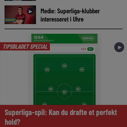
Medie: Superliga-klubber
►
interesseret i Uhre
NYHEDER
TIPSBLADET SPECIAL
►
Superliga-spil: Kan du drafte et perfekt
hold?