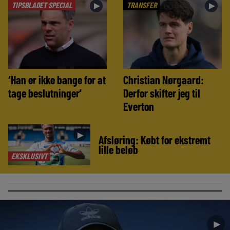
TIPSBLADET SPECIAL
TRANSFER
►
►
‘Han er ikke bange for at
Christian Nørgaard:
tage beslutninger’
Derfor skifter jeg til
Everton
►
Afsløring: Købt for ekstremt
lille beløb
EKSKLUSIVT
►