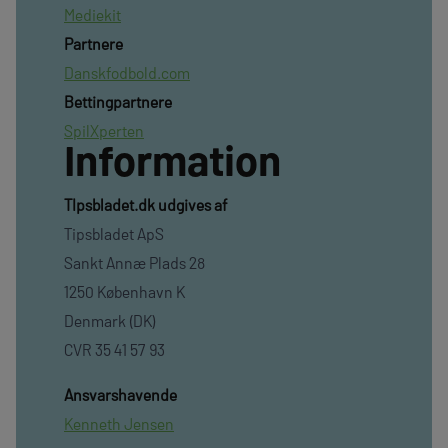
Mediekit
Partnere
Danskfodbold.com
Bettingpartnere
SpilXperten
Information
TIpsbladet.dk udgives af
Tipsbladet ApS
Sankt Annæ Plads 28
1250 København K
Denmark (DK)
CVR 35 41 57 93
Ansvarshavende
Kenneth Jensen