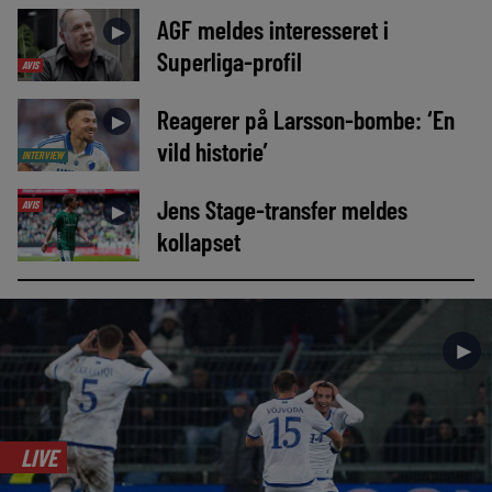
AGF meldes interesseret i
►
Superliga-profil
AVIS
Reagerer på Larsson-bombe: ‘En
►
vild historie’
INTERVIEW
Jens Stage-transfer meldes
AVIS
►
kollapset
►
LIVE