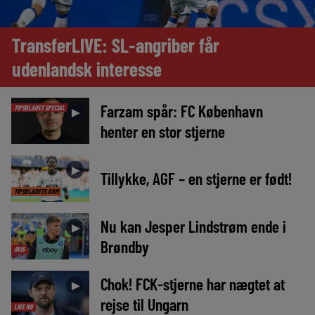
TransferLIVE: SL-angriber får
udenlandsk interesse
Farzam spår: FC København
TIPSBLADET SPECIAL
►
henter en stor stjerne
►
Tillykke, AGF – en stjerne er født!
TIPSBLADETS DOM
Nu kan Jesper Lindstrøm ende i
►
Brøndby
AVIS
Chok! FCK-stjerne har nægtet at
►
rejse til Ungarn
LIGE NU