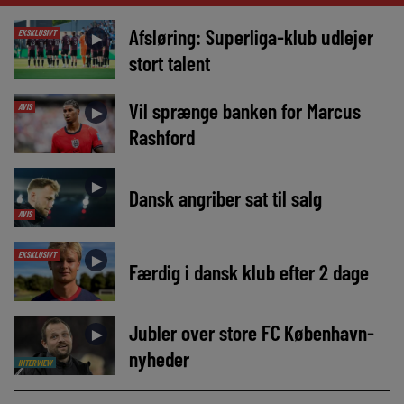
Afsløring: Superliga-klub udlejer
EKSKLUSIVT
►
stort talent
Vil sprænge banken for Marcus
AVIS
►
Rashford
►
Dansk angriber sat til salg
AVIS
EKSKLUSIVT
►
Færdig i dansk klub efter 2 dage
Jubler over store FC København-
►
nyheder
INTERVIEW