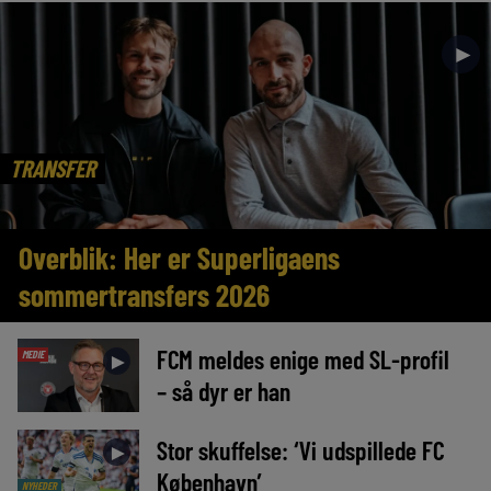
►
TRANSFER
Overblik: Her er Superligaens
sommertransfers 2026
FCM meldes enige med SL-profil
MEDIE
►
– så dyr er han
Stor skuffelse: ‘Vi udspillede FC
►
København’
NYHEDER