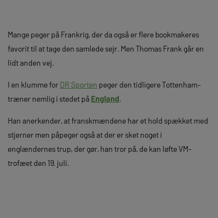
Mange peger på Frankrig, der da også er flere bookmakeres
favorit til at tage den samlede sejr. Men Thomas Frank går en
lidt anden vej.
I en klumme for
DR Sporten
peger den tidligere Tottenham-
træner nemlig i stedet på
England
.
Han anerkender, at franskmændene har et hold spækket med
stjerner men påpeger også at der er sket noget i
englændernes trup, der gør, han tror på, de kan løfte VM-
trofæet den 19. juli.