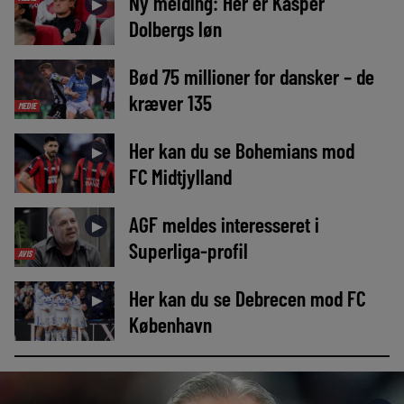
Ny melding: Her er Kasper
►
Dolbergs løn
Bød 75 millioner for dansker – de
►
kræver 135
MEDIE
Her kan du se Bohemians mod
►
FC Midtjylland
AGF meldes interesseret i
►
Superliga-profil
AVIS
Her kan du se Debrecen mod FC
►
København