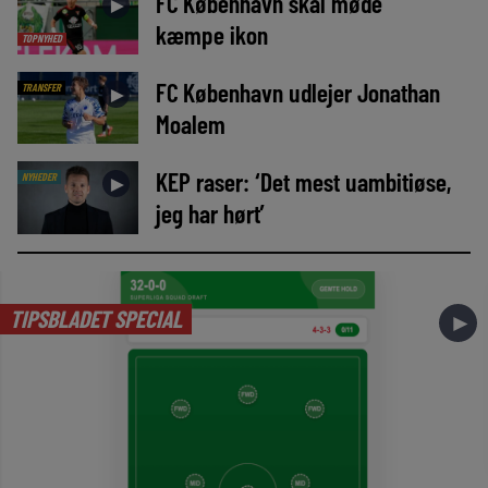
FC København skal møde
►
kæmpe ikon
TOPNYHED
FC København udlejer Jonathan
TRANSFER
►
Moalem
KEP raser: ‘Det mest uambitiøse,
NYHEDER
►
jeg har hørt’
TIPSBLADET SPECIAL
►