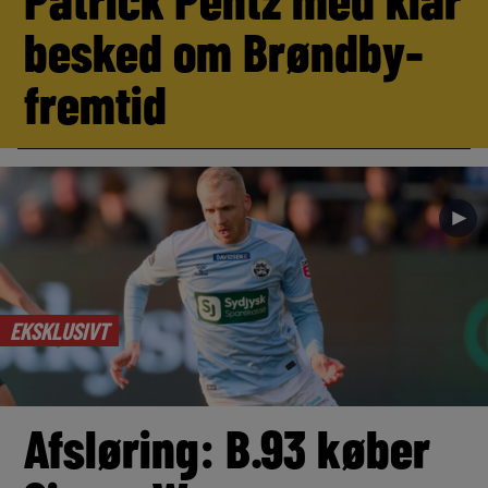
besked om Brøndby-
fremtid
►
EKSKLUSIVT
Afsløring: B.93 køber