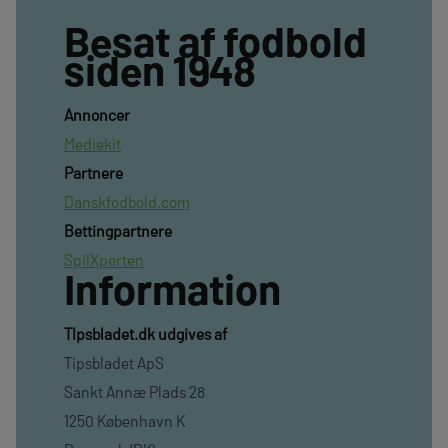
Besat af fodbold
siden 1948
Annoncer
Mediekit
Partnere
Danskfodbold.com
Bettingpartnere
SpilXperten
Information
TIpsbladet.dk udgives af
Tipsbladet ApS
Sankt Annæ Plads 28
1250 København K