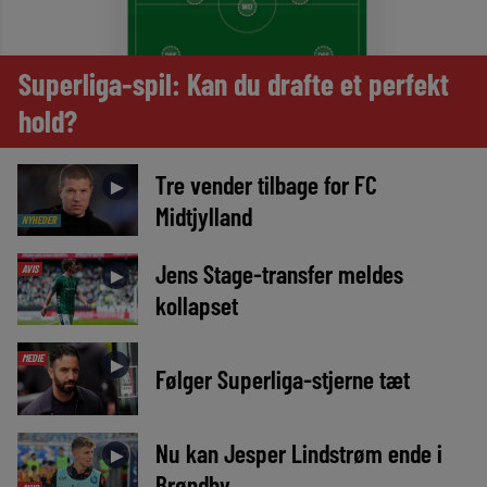
Superliga-spil: Kan du drafte et perfekt
hold?
Tre vender tilbage for FC
►
Midtjylland
NYHEDER
Jens Stage-transfer meldes
AVIS
►
kollapset
MEDIE
►
Følger Superliga-stjerne tæt
Nu kan Jesper Lindstrøm ende i
►
Brøndby