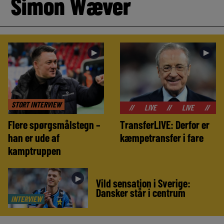
Simon Wæver
►
►
STORT INTERVIEW
//
LIVE
//
LIVE
//
LIVE
//
Flere spørgsmålstegn –
TransferLIVE: Derfor er
han er ude af
kæmpetransfer i fare
kamptruppen
►
Vild sensation i Sverige:
Dansker står i centrum
INTERVIEW