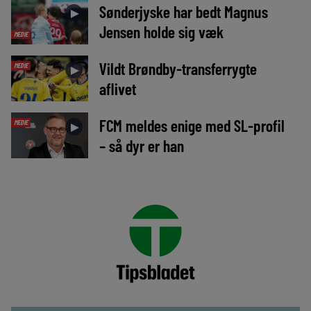
Sønderjyske har bedt Magnus
►
Jensen holde sig væk
MEDIE
Vildt Brøndby-transferrygte
MEDIE
►
aflivet
FCM meldes enige med SL-profil
MEDIE
►
– så dyr er han