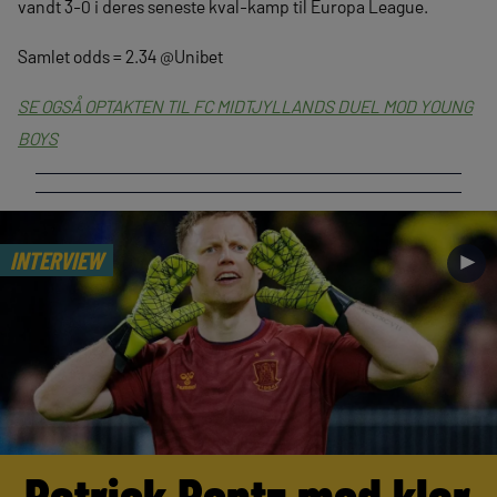
vandt 3-0 i deres seneste kval-kamp til Europa League.
Samlet odds = 2.34 @Unibet
SE OGSÅ OPTAKTEN TIL FC MIDTJYLLANDS DUEL MOD YOUNG
BOYS
INTERVIEW
►
Patrick Pentz med klar