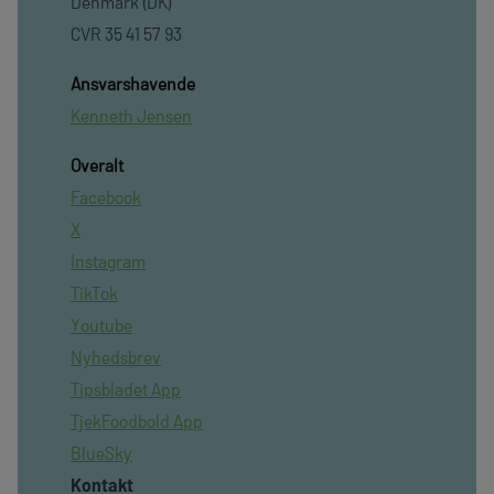
Denmark (DK)
CVR 35 41 57 93
Ansvarshavende
Kenneth Jensen
Overalt
Facebook
X
Instagram
TikTok
Youtube
Nyhedsbrev
Tipsbladet App
TjekFoodbold App
BlueSky
Kontakt