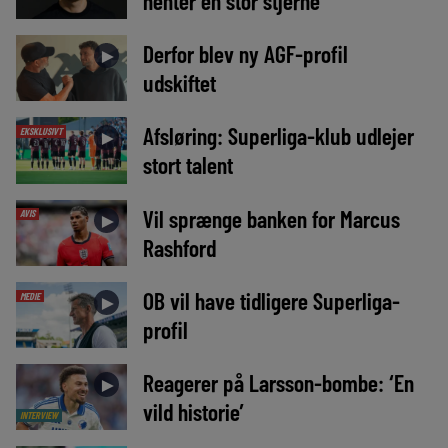
henter en stor stjerne
Derfor blev ny AGF-profil
►
udskiftet
Afsløring: Superliga-klub udlejer
EKSKLUSIVT
►
stort talent
Vil sprænge banken for Marcus
AVIS
►
Rashford
OB vil have tidligere Superliga-
MEDIE
►
profil
Reagerer på Larsson-bombe: ‘En
►
vild historie’
INTERVIEW