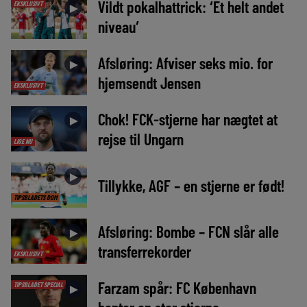
Vildt pokalhattrick: ‘Et helt andet
EKSKLUSIVT
►
niveau’
Afsløring: Afviser seks mio. for
►
hjemsendt Jensen
EKSKLUSIVT
Chok! FCK-stjerne har nægtet at
►
rejse til Ungarn
LIGE NU
►
Tillykke, AGF – en stjerne er født!
TIPSBLADETS DOM
Afsløring: Bombe – FCN slår alle
►
transferrekorder
EKSKLUSIVT
Farzam spår: FC København
TIPSBLADET SPECIAL
►