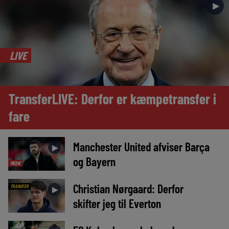
►
LIVE
TransferLIVE: Derfor er kæmpetransfer i
fare
Manchester United afviser Barça
►
og Bayern
MEDIE
Christian Nørgaard: Derfor
TRANSFER
►
skifter jeg til Everton