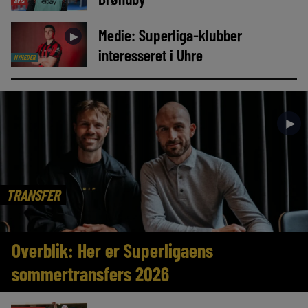
AVIS
Medie: Superliga-klubber
►
interesseret i Uhre
NYHEDER
►
TRANSFER
Overblik: Her er Superligaens
sommertransfers 2026