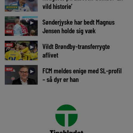
vild historie’
INTERVIEW
Sønderjyske har bedt Magnus
►
Jensen holde sig væk
MEDIE
Vildt Brøndby-transferrygte
MEDIE
►
aflivet
FCM meldes enige med SL-profil
MEDIE
►
– så dyr er han