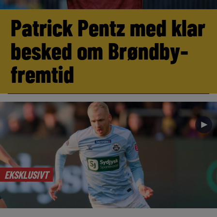
Patrick Pentz med klar
besked om Brøndby-
fremtid
►
EKSKLUSIVT