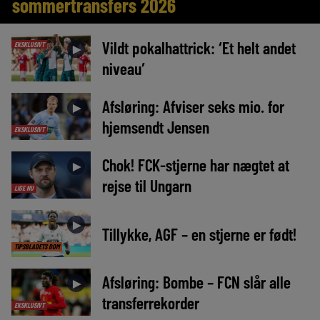
sommertransfers 2026
Vildt pokalhattrick: ‘Et helt andet
EKSKLUSIVT
►
niveau’
Afsløring: Afviser seks mio. for
►
hjemsendt Jensen
EKSKLUSIVT
Chok! FCK-stjerne har nægtet at
►
rejse til Ungarn
LIGE NU
►
Tillykke, AGF – en stjerne er født!
TIPSBLADETS DOM
Afsløring: Bombe – FCN slår alle
►
transferrekorder
EKSKLUSIVT