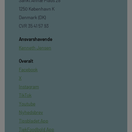
Sankt Annæ Plads 28
1250 København K
Denmark (DK)
CVR 35 41 57 93
Ansvarshavende
Kenneth Jensen
Overalt
Facebook
X
Instagram
TikTok
Youtube
Nyhedsbrev
Tipsbladet App
TjekFoodbold App