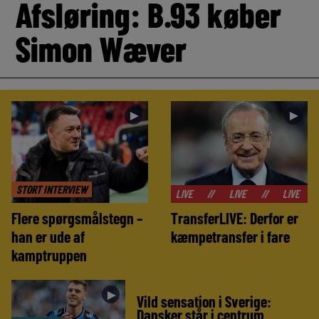
Afsløring: B.93 køber
Simon Wæver
►
►
STORT INTERVIEW
//
LIVE
//
LIVE
//
LIVE
//
LIVE
Flere spørgsmålstegn –
TransferLIVE: Derfor er
han er ude af
kæmpetransfer i fare
kamptruppen
►
Vild sensation i Sverige:
Dansker står i centrum