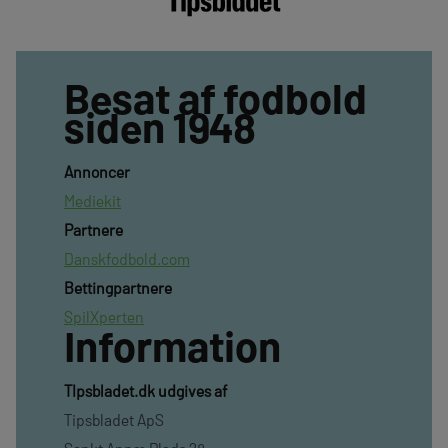
Besat af fodbold
siden 1948
Annoncer
Mediekit
Partnere
Danskfodbold.com
Bettingpartnere
SpilXperten
Information
TIpsbladet.dk udgives af
Tipsbladet ApS