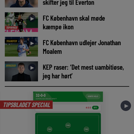
skifter jeg til Everton
FC København skal møde
►
kæmpe ikon
TOPNYHED
FC København udlejer Jonathan
TRANSFER
►
Moalem
KEP raser: ‘Det mest uambitiøse,
NYHEDER
►
jeg har hørt’
TIPSBLADET SPECIAL
►