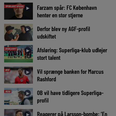
Farzam spår: FC København
TIPSBLADET SPECIAL
►
henter en stor stjerne
Derfor blev ny AGF-profil
►
udskiftet
Afsløring: Superliga-klub udlejer
EKSKLUSIVT
►
stort talent
Vil sprænge banken for Marcus
AVIS
►
Rashford
OB vil have tidligere Superliga-
MEDIE
►
profil
Reagerer på Larsson-bombe: ‘En
►