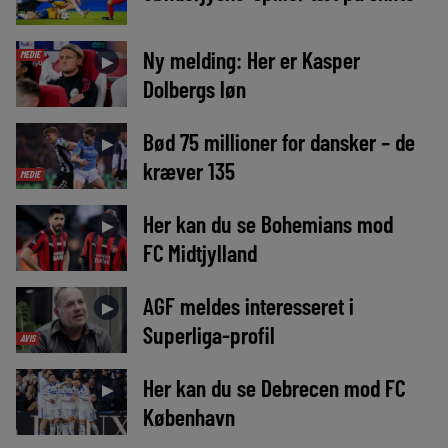
Ny melding: Her er Kasper
MEDIE
►
Dolbergs løn
Bød 75 millioner for dansker – de
►
kræver 135
MEDIE
Her kan du se Bohemians mod
►
FC Midtjylland
AGF meldes interesseret i
►
Superliga-profil
AVIS
Her kan du se Debrecen mod FC
►
København