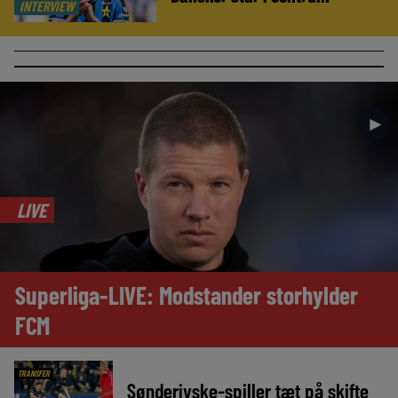
INTERVIEW
►
LIVE
Superliga-LIVE: Modstander storhylder
FCM
TRANSFER
Sønderjyske-spiller tæt på skifte