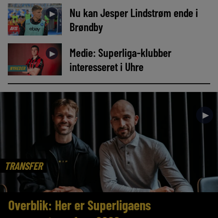
Nu kan Jesper Lindstrøm ende i
►
Brøndby
AVIS
Medie: Superliga-klubber
►
interesseret i Uhre
NYHEDER
►
TRANSFER
Overblik: Her er Superligaens