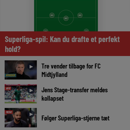
Superliga-spil: Kan du drafte et perfekt
hold?
Tre vender tilbage for FC
►
Midtjylland
NYHEDER
Jens Stage-transfer meldes
AVIS
►
kollapset
MEDIE
►
Følger Superliga-stjerne tæt