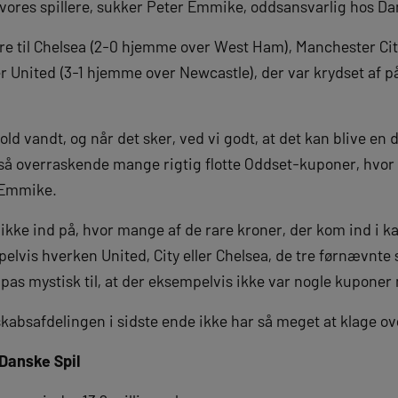
vores spillere, sukker Peter Emmike, oddsansvarlig hos Da
jre til Chelsea (2-0 hjemme over West Ham), Manchester Cit
United (3-1 hjemme over Newcastle), der var krydset af p
old vandt, og når det sker, ved vi godt, at det kan blive en 
 vi så overraskende mange rigtig flotte Oddset-kuponer, hv
r Emmike.
kke ind på, hvor mange af de rare kroner, der kom ind i ka
lvis hverken United, City eller Chelsea, de tre førnævnte s
ilpas mystisk til, at der eksempelvis ikke var nogle kuponer 
skabsafdelingen i sidste ende ikke har så meget at klage ov
 Danske Spil