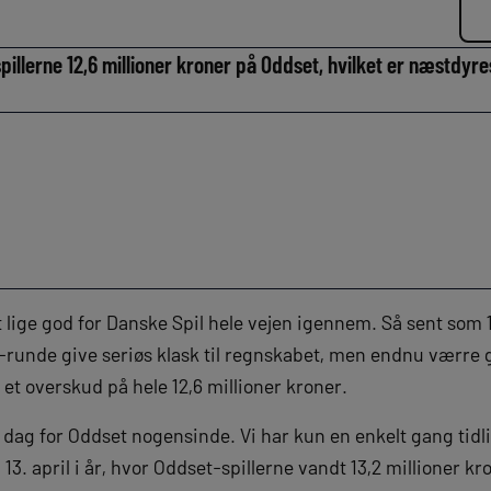
illerne 12,6 millioner kroner på Oddset, hvilket er næstdyr
lige god for Danske Spil hele vejen igennem. Så sent som
unde give seriøs klask til regnskabet, men endnu værre gi
et overskud på hele 12,6 millioner kroner.
dag for Oddset nogensinde. Vi har kun en enkelt gang tidli
13. april i år, hvor Oddset-spillerne vandt 13,2 millioner kr