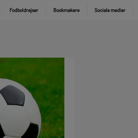
Fodboldrejser
Bookmakere
Sociale medier