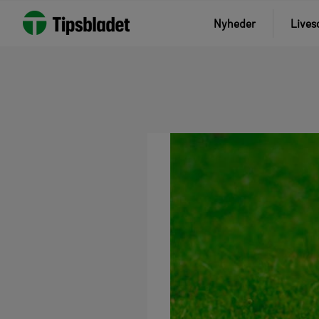
Nyheder
Lives