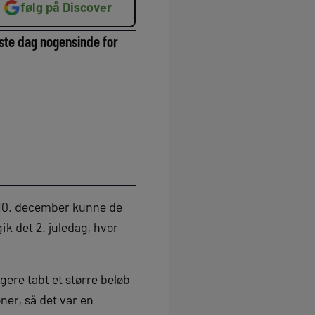
følg på Discover
este dag nogensinde for
 10. december kunne de
k det 2. juledag, hvor
gere tabt et større beløb
oner, så det var en