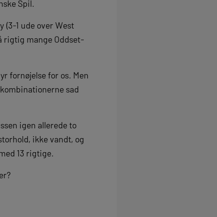
nske Spil.
y (3-1 ude over West
å rigtig mange Oddset-
dyr fornøjelse for os. Men
or kombinationerne sad
ssen igen allerede to
torhold, ikke vandt, og
med 13 rigtige.
er?