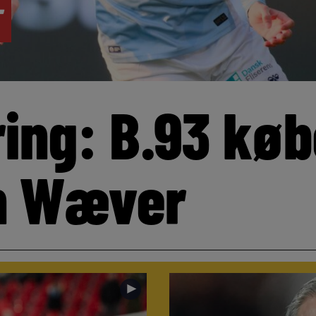
ring: B.93 køb
n Wæver
►