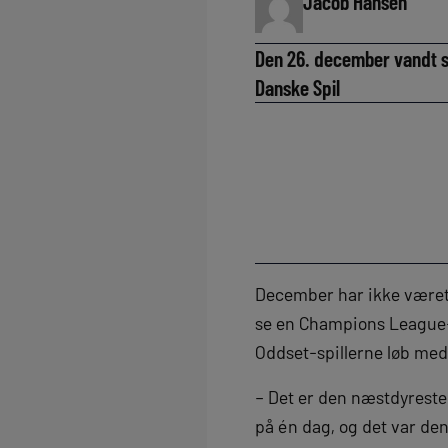
Jacob Hansen
Den 26. december vandt sp
Danske Spil
December har ikke været 
se en Champions League-r
Oddset-spillerne løb med 
– Det er den næstdyreste 
på én dag, og det var den 