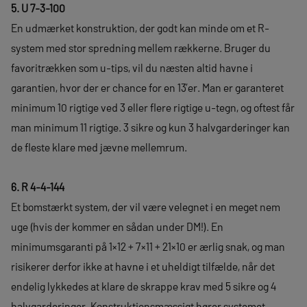
5. U 7-3-100
En udmærket konstruktion, der godt kan minde om et R-
system med stor spredning mellem rækkerne. Bruger du
favoritrækken som u-tips, vil du næsten altid havne i
garantien, hvor der er chance for en 13’er. Man er garanteret
minimum 10 rigtige ved 3 eller flere rigtige u-tegn, og oftest får
man minimum 11 rigtige. 3 sikre og kun 3 halvgarderinger kan
de fleste klare med jævne mellemrum.
6. R 4-4-144
Et bomstærkt system, der vil være velegnet i en meget nem
uge (hvis der kommer en sådan under DM!). En
minimumsgaranti på 1×12 + 7×11 + 21×10 er ærlig snak, og man
risikerer derfor ikke at havne i et uheldigt tilfælde, når det
endelig lykkedes at klare de skrappe krav med 5 sikre og 4
halvgarderinger. Konstruktionsmæssigt hører systemet