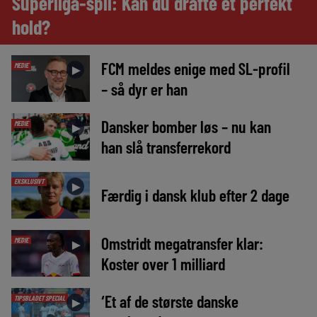
Superliga-spil: Kan du drafte et perfekt
hold?
FCM meldes enige med SL-profil
MEDIE
►
– så dyr er han
Dansker bomber løs – nu kan
MEDIE
►
han slå transferrekord
EKSKLUSIVT
►
Færdig i dansk klub efter 2 dage
Omstridt megatransfer klar:
MEDIE
►
Koster over 1 milliard
‘Et af de største danske
TIPSBLADET SPECIAL
►