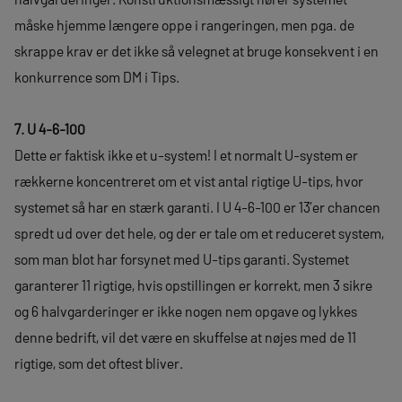
måske hjemme længere oppe i rangeringen, men pga. de
skrappe krav er det ikke så velegnet at bruge konsekvent i en
konkurrence som DM i Tips.
7. U 4-6-100
Dette er faktisk ikke et u-system! I et normalt U-system er
rækkerne koncentreret om et vist antal rigtige U-tips, hvor
systemet så har en stærk garanti. I U 4-6-100 er 13’er chancen
spredt ud over det hele, og der er tale om et reduceret system,
som man blot har forsynet med U-tips garanti. Systemet
garanterer 11 rigtige, hvis opstillingen er korrekt, men 3 sikre
og 6 halvgarderinger er ikke nogen nem opgave og lykkes
denne bedrift, vil det være en skuffelse at nøjes med de 11
rigtige, som det oftest bliver.