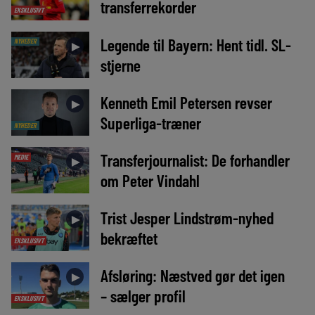
transferrekorder
EKSKLUSIVT
Legende til Bayern: Hent tidl. SL-
NYHEDER
►
stjerne
Kenneth Emil Petersen revser
►
Superliga-træner
NYHEDER
Transferjournalist: De forhandler
MEDIE
►
om Peter Vindahl
Trist Jesper Lindstrøm-nyhed
►
bekræftet
EKSKLUSIVT
Afsløring: Næstved gør det igen
►
– sælger profil
EKSKLUSIVT