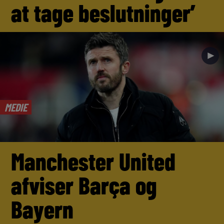
at tage beslutninger’
►
MEDIE
Manchester United
afviser Barça og
Bayern