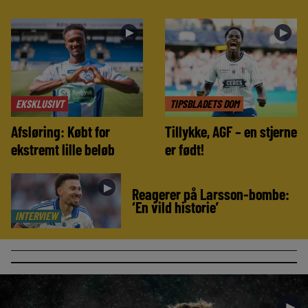
►
►
EKSKLUSIVT
TIPSBLADETS DOM
Afsløring: Købt for
Tillykke, AGF – en stjerne
ekstremt lille beløb
er født!
►
Reagerer på Larsson-bombe:
‘En vild historie’
INTERVIEW
►