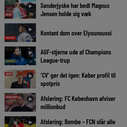
Sønderjyske har bedt Magnus
►
Jensen holde sig væk
MEDIE
►
Kontant dom over Elyounoussi
EKSPERT
AGF-stjerne ude af Champions
►
League-trup
NYHEDER
‘CV’ gør det igen: Køber profil til
MEDIE
►
spotpris
Afsløring: FC København afviser
EKSKLUSIVT
►
millionbud
Afsløring: Bombe – FCN slår alle
►