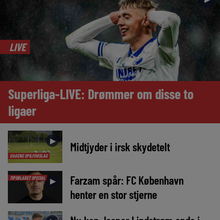
LIVE
Superliga-LIVE: Drømmer om disse to
ligaer
►
Midtjyder i irsk skydetelt
DAGENS SPILFORSLAG
Farzam spår: FC København
TIPSBLADET SPECIAL
►
henter en stor stjerne