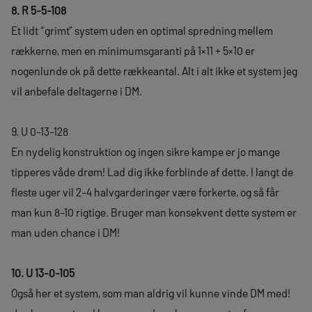
8. R 5-5-108
Et lidt “grimt” system uden en optimal spredning mellem
rækkerne, men en minimumsgaranti på 1×11 + 5×10 er
nogenlunde ok på dette rækkeantal. Alt i alt ikke et system jeg
vil anbefale deltagerne i DM.
9. U 0-13-128
En nydelig konstruktion og ingen sikre kampe er jo mange
tipperes våde drøm! Lad dig ikke forblinde af dette. I langt de
fleste uger vil 2-4 halvgarderinger være forkerte, og så får
man kun 8-10 rigtige. Bruger man konsekvent dette system er
man uden chance i DM!
10. U 13-0-105
Også her et system, som man aldrig vil kunne vinde DM med!