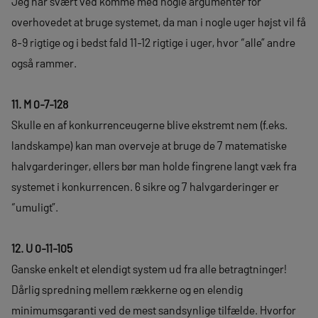
Jeg har svært ved komme med nogle argumenter for
overhovedet at bruge systemet, da man i nogle uger højst vil få
8-9 rigtige og i bedst fald 11-12 rigtige i uger, hvor “alle” andre
også rammer.
11. M 0-7-128
Skulle en af konkurrenceugerne blive ekstremt nem (f.eks.
landskampe) kan man overveje at bruge de 7 matematiske
halvgarderinger, ellers bør man holde fingrene langt væk fra
systemet i konkurrencen. 6 sikre og 7 halvgarderinger er
“umuligt”.
12. U 0-11-105
Ganske enkelt et elendigt system ud fra alle betragtninger!
Dårlig spredning mellem rækkerne og en elendig
minimumsgaranti ved de mest sandsynlige tilfælde. Hvorfor