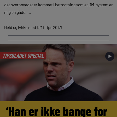
det overhovedet er kommet i betragtning som et DM-system er
mig en gåde…..
Held og lykke med DM i Tips 2012!
TIPSBLADET SPECIAL
►
‘Han er ikke bange for