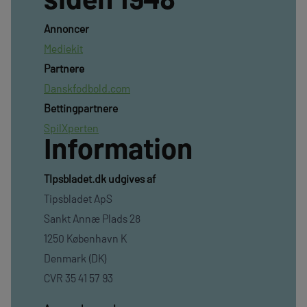
Annoncer
Mediekit
Partnere
Danskfodbold.com
Bettingpartnere
SpilXperten
Information
TIpsbladet.dk udgives af
Tipsbladet ApS
Sankt Annæ Plads 28
1250 København K
Denmark (DK)
CVR 35 41 57 93