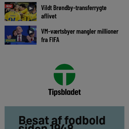
Vildt Brøndby-transferrygte
MEDIE
►
aflivet
VM-værtsbyer mangler millioner
►
fra FIFA
NYHEDER
Besat af fodbold
siden 1948