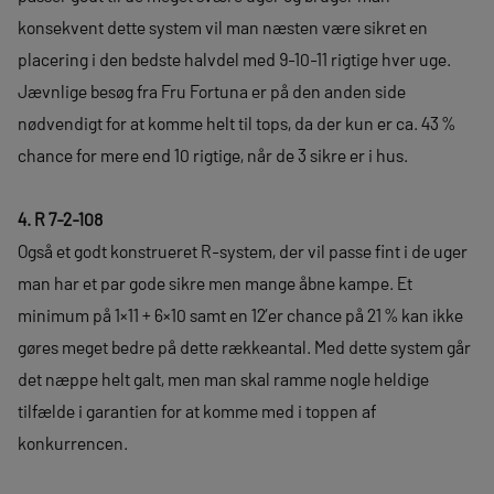
konsekvent dette system vil man næsten være sikret en
placering i den bedste halvdel med 9-10-11 rigtige hver uge.
Jævnlige besøg fra Fru Fortuna er på den anden side
nødvendigt for at komme helt til tops, da der kun er ca. 43 %
chance for mere end 10 rigtige, når de 3 sikre er i hus.
4. R 7-2-108
Også et godt konstrueret R-system, der vil passe fint i de uger
man har et par gode sikre men mange åbne kampe. Et
minimum på 1×11 + 6×10 samt en 12’er chance på 21 % kan ikke
gøres meget bedre på dette rækkeantal. Med dette system går
det næppe helt galt, men man skal ramme nogle heldige
tilfælde i garantien for at komme med i toppen af
konkurrencen.