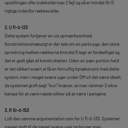
opstillingen ofte indeholde max 2 fejl og så er mindst 10-11
rigtige indenfor rækkevidde.
2. U 11-0-133
Dette system fortjener en vis opmærksomhed.
Konstruktionsmæssigt er der tale om en perle pga. den store
spredning mellem rækkerne (mindst 5 tegn er forskellige) og
det er godt gået af konstruktøren. Uden en pæn portion held
er det sikkert svært at få en fornuftig tipsøkonomi med dette
system, men i meget svære uger under DM vil det være ideelt,
da systemet groft sagt “kun” kræver, at man rammer 2 sikre
kampe for at være næste sikker på at være i pengene.
3. R 10-0-153
Lidt den samme argumentation som for U 11-0-133. Systemet
passer godt til de meget svære uger og bruger man