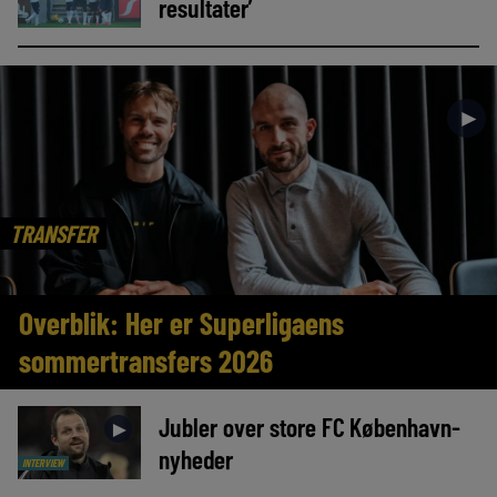
resultater’
►
TRANSFER
Overblik: Her er Superligaens
sommertransfers 2026
Jubler over store FC København-
►
nyheder
INTERVIEW