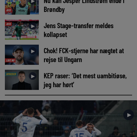
Nu kan Jesper Lindstrøm ende i
►
Brøndby
AVIS
Jens Stage-transfer meldes
AVIS
►
kollapset
Chok! FCK-stjerne har nægtet at
►
rejse til Ungarn
LIGE NU
KEP raser: ‘Det mest uambitiøse,
NYHEDER
►
jeg har hørt’
►