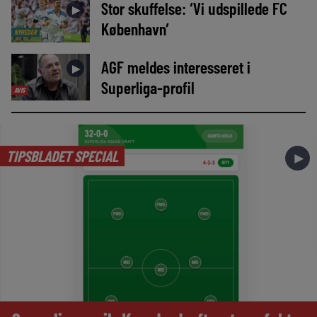
Stor skuffelse: ‘Vi udspillede FC
►
København’
NYHEDER
AGF meldes interesseret i
►
Superliga-profil
AVIS
TIPSBLADET SPECIAL
►