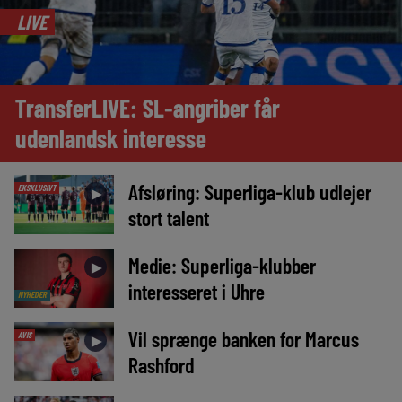
LIVE
TransferLIVE: SL-angriber får
udenlandsk interesse
Afsløring: Superliga-klub udlejer
EKSKLUSIVT
►
stort talent
Medie: Superliga-klubber
►
interesseret i Uhre
NYHEDER
Vil sprænge banken for Marcus
AVIS
►
Rashford