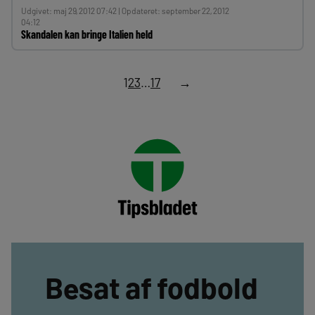
Udgivet: maj 29, 2012 07:42 | Opdateret: september 22, 2012
04:12
Skandalen kan bringe Italien held
1
2
3
…
17
→
Besat af fodbold