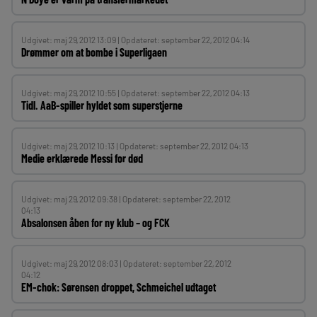
Udgivet: maj 29, 2012 13:09 | Opdateret: september 22, 2012 04:14
Drømmer om at bombe i Superligaen
Udgivet: maj 29, 2012 10:55 | Opdateret: september 22, 2012 04:13
Tidl. AaB-spiller hyldet som superstjerne
Udgivet: maj 29, 2012 10:13 | Opdateret: september 22, 2012 04:13
Medie erklærede Messi for død
Udgivet: maj 29, 2012 09:38 | Opdateret: september 22, 2012
04:13
Absalonsen åben for ny klub – og FCK
Udgivet: maj 29, 2012 08:03 | Opdateret: september 22, 2012
04:12
EM-chok: Sørensen droppet, Schmeichel udtaget