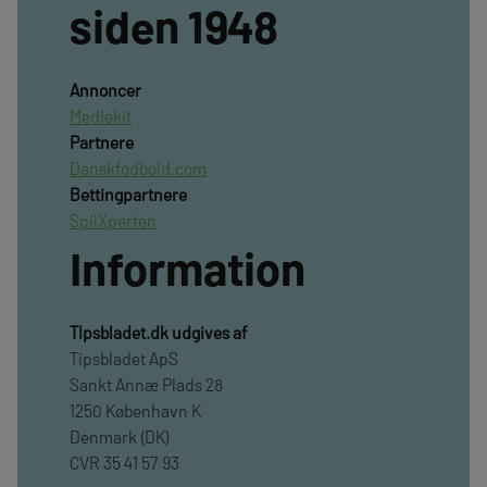
siden 1948
Annoncer
Mediekit
Partnere
Danskfodbold.com
Bettingpartnere
SpilXperten
Information
TIpsbladet.dk udgives af
Tipsbladet ApS
Sankt Annæ Plads 28
1250 København K
Denmark (DK)
CVR 35 41 57 93