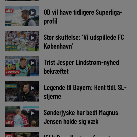
OB vil have tidligere Superliga-
MEDIE
►
profil
Stor skuffelse: ‘Vi udspillede FC
►
København’
NYHEDER
Trist Jesper Lindstrøm-nyhed
►
bekræftet
EKSKLUSIVT
Legende til Bayern: Hent tidl. SL-
NYHEDER
►
stjerne
Sønderjyske har bedt Magnus
►
Jensen holde sig væk
MEDIE
MEDIE