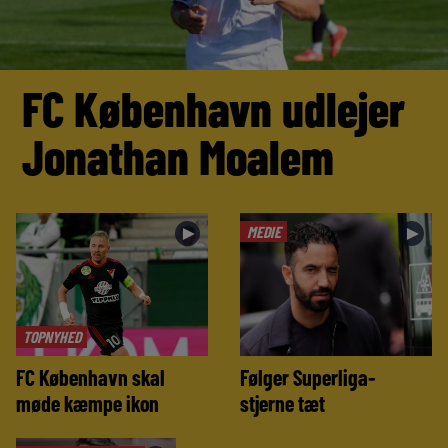
FC København udlejer
Jonathan Moalem
MEDIE
►
►
TOPNYHED
FC København skal
Følger Superliga-
møde kæmpe ikon
stjerne tæt