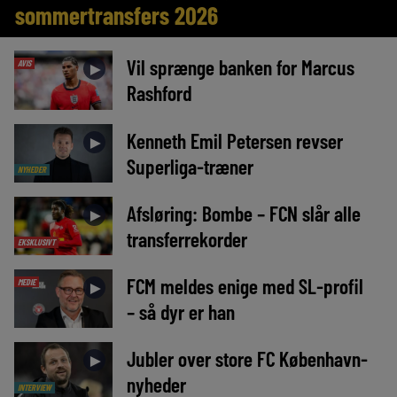
sommertransfers 2026
Vil sprænge banken for Marcus
AVIS
►
Rashford
Kenneth Emil Petersen revser
►
Superliga-træner
NYHEDER
Afsløring: Bombe – FCN slår alle
►
transferrekorder
EKSKLUSIVT
FCM meldes enige med SL-profil
MEDIE
►
– så dyr er han
Jubler over store FC København-
►
nyheder
INTERVIEW