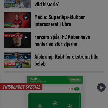
vild historie’
INTERVIEW
Medie: Superliga-klubber
►
interesseret i Uhre
NYHEDER
Farzam spår: FC København
TIPSBLADET SPECIAL
►
henter en stor stjerne
Afsløring: Købt for ekstremt lille
►
beløb
EKSKLUSIVT
TIPSBLADET SPECIAL
►