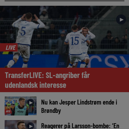
►
LIVE
TransferLIVE: SL-angriber får
udenlandsk interesse
Nu kan Jesper Lindstrøm ende i
►
Brøndby
AVIS
Reagerer på Larsson-bombe: ‘En
►