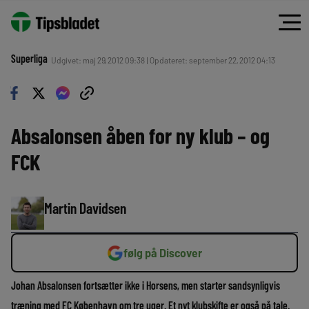
Superliga
Udgivet: maj 29, 2012 09:38 | Opdateret: september 22, 2012 04:13
Absalonsen åben for ny klub – og
FCK
Martin Davidsen
følg på Discover
Johan Absalonsen fortsætter ikke i Horsens, men starter sandsynligvis
træning med FC København om tre uger. Et nyt klubskifte er også på tale.