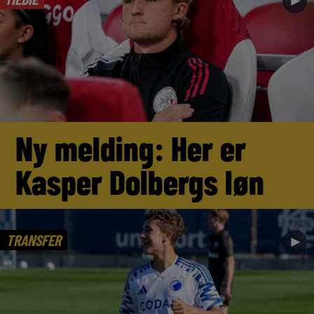
►
Ny melding: Her er
Kasper Dolbergs løn
TRANSFER
►