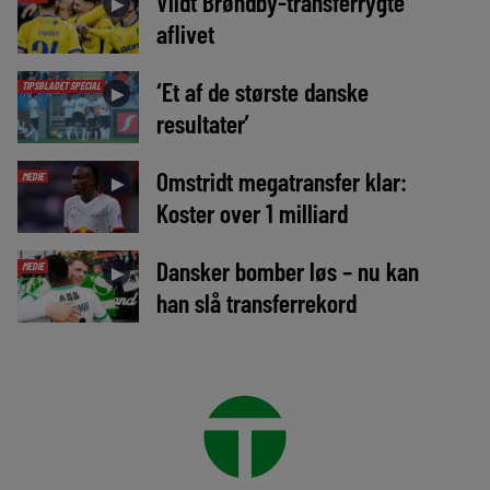
Vildt Brøndby-transferrygte
►
aflivet
‘Et af de største danske
TIPSBLADET SPECIAL
►
resultater’
Omstridt megatransfer klar:
MEDIE
►
Koster over 1 milliard
Dansker bomber løs – nu kan
MEDIE
►
han slå transferrekord