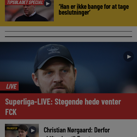
TIPSBLADET SPECIAL
►
‘Han er ikke bange for at tage
beslutninger’
►
LIVE
Superliga-LIVE: Stegende hede venter
FCK
Christian Nørgaard: Derfor
TRANSFER
►