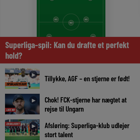
Superliga-spil: Kan du drafte et perfekt
hold?
►
Tillykke, AGF – en stjerne er født!
TIPSBLADETS DOM
Chok! FCK-stjerne har nægtet at
►
rejse til Ungarn
LIGE NU
Afsløring: Superliga-klub udlejer
EKSKLUSIVT
►
stort talent