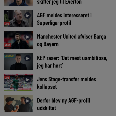
skifter jeg til Everton
AGF meldes interesseret i
►
Superliga-profil
AVIS
Manchester United afviser Barça
►
og Bayern
MEDIE
KEP raser: ‘Det mest uambitiøse,
NYHEDER
►
jeg har hørt’
Jens Stage-transfer meldes
AVIS
►
kollapset
Derfor blev ny AGF-profil
►
udskiftet