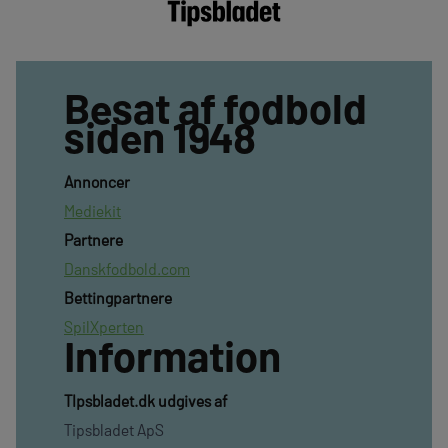
Besat af fodbold
siden 1948
Annoncer
Mediekit
Partnere
Danskfodbold.com
Bettingpartnere
SpilXperten
Information
TIpsbladet.dk udgives af
Tipsbladet ApS