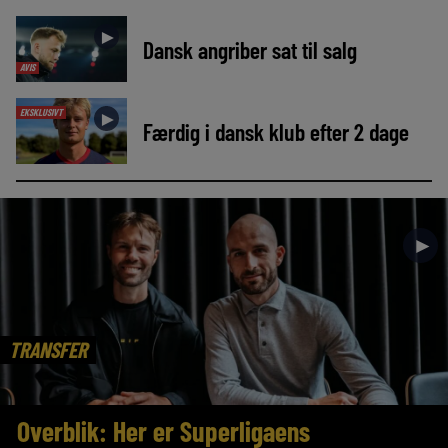
►
Dansk angriber sat til salg
AVIS
EKSKLUSIVT
►
Færdig i dansk klub efter 2 dage
►
TRANSFER
Overblik: Her er Superligaens