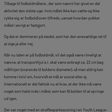
Tilbage til fodboldmålene , der som nævnt har givet en del
aktivitet den sidste uge: hvis målet ikke kan vælte og ikke
rykke sig, er fodboldloven tilfreds, uanset hvordan pokker
målet i øvrigt er fastgjort.
Og det er dommeren på stedet, som har den enevældige ret til
at sige ja eller nej.
Når nu talen er på fodboldmål, vil det også være rimeligt at
nævne, at transporthjul e.l. skal være anbragt ca. 22 cm bag
mållinjen (svarende til boldens diameter), så man aldrig kan
komme i tvivl om, hvorvidt et mål er scoret eller ej.
Internationalt er det faktisk nu et krav, at der ikke må være
noget som helst inde i målet, som kan få bolden til at springe
ud igen.
Der var noget med en straffesparksscoring i en Youth League-