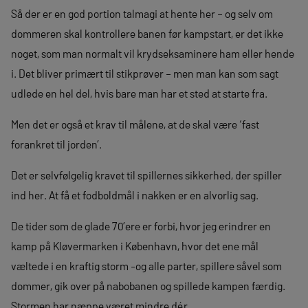
Så der er en god portion talmagi at hente her – og selv om
dommeren skal kontrollere banen før kampstart, er det ikke
noget, som man normalt vil krydseksaminere ham eller hende
i. Det bliver primært til stikprøver – men man kan som sagt
udlede en hel del, hvis bare man har et sted at starte fra.
Men det er også et krav til målene, at de skal være ‘fast
forankret til jorden’.
Det er selvfølgelig kravet til spillernes sikkerhed, der spiller
ind her. At få et fodboldmål i nakken er en alvorlig sag.
De tider som de glade 70’ere er forbi, hvor jeg erindrer en
kamp på Kløvermarken i København, hvor det ene mål
væltede i en kraftig storm -og alle parter, spillere såvel som
dommer, gik over på nabobanen og spillede kampen færdig.
Stormen har næppe været mindre dér.