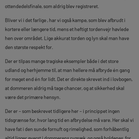
ottendedelsfinale, som aldrig blev registreret.
Bliver vi i det farlige , har vi også kampe, som blev afbrudt i
kortere eller længere tid, mens et heftigt tordenvejr høvlede
hen over området. Lige akkurat torden og lyn skal man have
den største respekt for.
Der er tilpas mange tragiske eksempler både i det store
udland og herhjemme til, at man hellere må afbryde én gang
for meget end én for lidt. Det er direkte skrevet ind i lovbogen,
at dommeren aldrig må tage chancer, og at sikkerhed skal
være det primære hensyn.
Der er – som beskrevet tidligere her – i princippet ingen
tidsgrænse for, hvor lang tid en afbrydelse må vare. Her skal vi
have fat i den sunde fornuft og rimelighed, som forhåbentlig
altid ligger øverst i dommerens rygsæk, og også holdenes, for