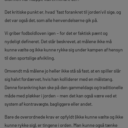
Det kritiske punkt er, hvad ‘fast forankret til jorden’vil sige, og
det var også det, som alle henvendelserne gik på.
Vi griber fodboldloven igen – for det er faktisk pænt og
nydeligt defineret. Det står beskrevet, at målene ikke må
kunne vælte og ikke kunne rykke sig under kampen af hensyn
til den sportslige afvikling.
Omvendt må målene jo heller ikke stå så fast, at en spiller slår
sig halvt fordærvet, hvis han kolliderer med en målstang.
Denne forankring kan ske på den gammeldags og traditionelle
måde med pløkker i jorden – men det kan også være ved et
system af kontravægte, bagliggere eller andet.
Bare de overordnede krav er opfyldt (ikke kunne vælte og ikke
kunne rykke sig), er tingene i orden. Man kunne også tænke