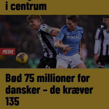
i centrum
►
MEDIE
Bød 75 millioner for
dansker – de kræver
135