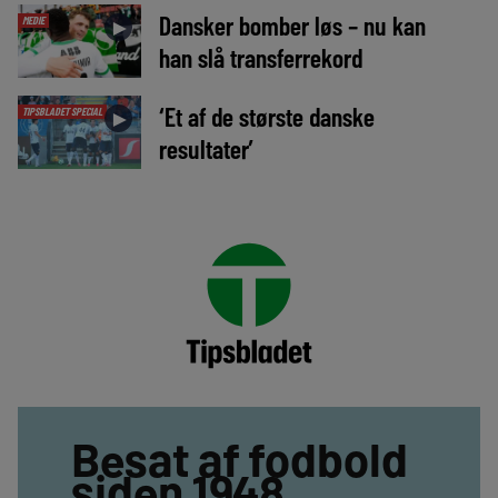
Dansker bomber løs – nu kan
MEDIE
►
han slå transferrekord
‘Et af de største danske
TIPSBLADET SPECIAL
►
resultater’
Besat af fodbold
siden 1948