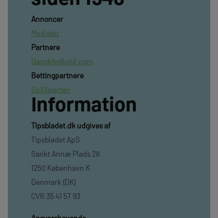
Annoncer
Mediekit
Partnere
Danskfodbold.com
Bettingpartnere
SpilXperten
Information
TIpsbladet.dk udgives af
Tipsbladet ApS
Sankt Annæ Plads 28
1250 København K
Denmark (DK)
CVR 35 41 57 93
Ansvarshavende