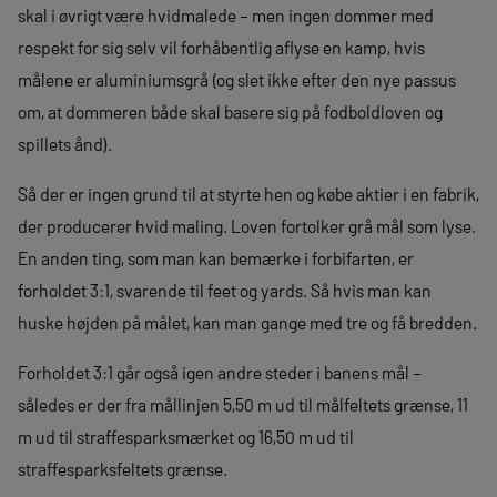
skal i øvrigt være hvidmalede – men ingen dommer med
respekt for sig selv vil forhåbentlig aflyse en kamp, hvis
målene er aluminiumsgrå (og slet ikke efter den nye passus
om, at dommeren både skal basere sig på fodboldloven og
spillets ånd).
Så der er ingen grund til at styrte hen og købe aktier i en fabrik,
der producerer hvid maling. Loven fortolker grå mål som lyse.
En anden ting, som man kan bemærke i forbifarten, er
forholdet 3:1, svarende til feet og yards. Så hvis man kan
huske højden på målet, kan man gange med tre og få bredden.
Forholdet 3:1 går også igen andre steder i banens mål –
således er der fra mållinjen 5,50 m ud til målfeltets grænse, 11
m ud til straffesparksmærket og 16,50 m ud til
straffesparksfeltets grænse.