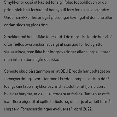
Smykker er også et kapitel for sig. Ifølge fodboldloven er de
principielt helt forbudt af hensyn til fare for en selv og andre.
Under smykker hører også piercinger (synlige) af den ene eller
anden slags og placering.
Smykker må heller ikke tapes ind. I de nordiske lande har vi så
efter fælles overenskomst valgt at sige god for helt glatte
vielsesringe, som ikke har indgraveringer eller skarpe kanter –
men internationalt går det ikke.
Seneste skud på stammen er, at DBU Bredde har vedtaget en
forsøgsordning, hvorefter man i breddekampe – og kun dér ! –
lovligt kan tape smykker osv. ind i stedet for at fjerne dem,
hvis det betyder, at de ikke længere er farlige. Tanken er at få
især flere piger til at spille fodbold, og det er jo et ædelt formål
i sig selv. Forsøgsordningen evalueres 1. april 2022.