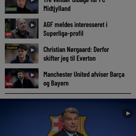
Midtjylland
NYHEDER
AGF meldes interesseret i
►
Superliga-profil
AVIS
Christian Nørgaard: Derfor
TRANSFER
►
skifter jeg til Everton
Manchester United afviser Barça
►
og Bayern
MEDIE
►