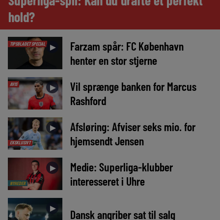
Superliga-spil: Kan du drafte et perfekt
hold?
Farzam spår: FC København
TIPSBLADET SPECIAL
►
henter en stor stjerne
Vil sprænge banken for Marcus
AVIS
►
Rashford
Afsløring: Afviser seks mio. for
►
hjemsendt Jensen
EKSKLUSIVT
Medie: Superliga-klubber
►
interesseret i Uhre
NYHEDER
►
Dansk angriber sat til salg