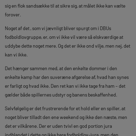
sig en flok sandsække til at sikre sig, at målet ikke kan vælte
forover.
Noget af det , som vi jævnligt bliver spurgt om i DBUs
fodboldlovgruppe, er, om vi ikke vil være så elskværdige at
uddybe dette noget mere. Og det er ikke ond vilje, men nej, det
kan vi ikke.
Det hænger sammen med, at den enkelte dommer i den
enkelte kamp har den suveræne afgørelse af, hvad han synes
er farligt og hvad ikke. Den ret kan vi ikke tage fra ham – det
gælder både spillernes udstyr og banens beskaffenhed.
Selvfølgelig er det frustrerende for et hold eller en spiller, at
noget bliver tilladt den ene weekend og ikke den næste, men
det er vilkårene. Der er uden tvivl en god portion jura
indblandet i dette og ikke bare fodboldlov-jura, men den