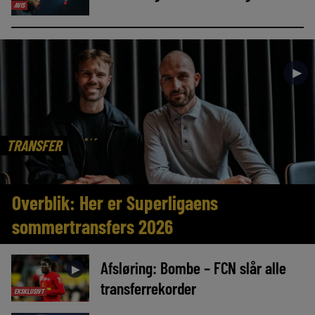
AVIS
►
TRANSFER
Overblik: Her er Superligaens
sommertransfers 2026
Afsløring: Bombe – FCN slår alle
►
transferrekorder
EKSKLUSIVT