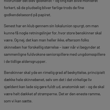
hvorunder det blev godkendt – og ting kan blive monteret
forkert, så de pludselig bliver farlige trods de fine
godkendelsesord på papiret.
Senest har en klub gennem sin lokalunion spurgt, om man
kunne få nogle retningslinjer for, hvor store benskinner skal
være. Og nej, det kan man heller ikke, eftersom folks
skinneben har forskellig størrelse – især når vi begynder at
sammenligne fuldvoksne seniorspillere med ungdomsspillere
i de tidlige aldersgrupper.
Benskinner skal yde en rimelig grad af beskyttelse, principielt
dække hele skinnebenet, selv om det i det virkelige liv
sjældent kan lade sig gøre fuldt ud, anatomisk set – og de skal
være helt dækket af strømperne. Det er den eneste ramme,
som vi kan sætte.