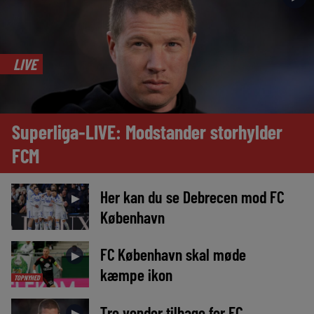
LIVE
Superliga-LIVE: Modstander storhylder
FCM
Her kan du se Debrecen mod FC
►
København
FC København skal møde
►
kæmpe ikon
TOPNYHED
Tre vender tilbage for FC
►