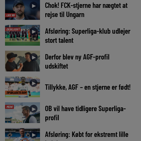
Chok! FCK-stjerne har nægtet at
►
rejse til Ungarn
LIGE NU
Afsløring: Superliga-klub udlejer
EKSKLUSIVT
►
stort talent
Derfor blev ny AGF-profil
►
udskiftet
►
Tillykke, AGF – en stjerne er født!
TIPSBLADETS DOM
OB vil have tidligere Superliga-
MEDIE
►
profil
Afsløring: Købt for ekstremt lille
►