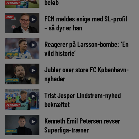
beløb
EKSKLUSIVT
FCM meldes enige med SL-profil
MEDIE
►
– så dyr er han
Reagerer på Larsson-bombe: ‘En
►
vild historie’
INTERVIEW
Jubler over store FC København-
►
nyheder
INTERVIEW
Trist Jesper Lindstrøm-nyhed
►
bekræftet
EKSKLUSIVT
Kenneth Emil Petersen revser
►
Superliga-træner
NYHEDER