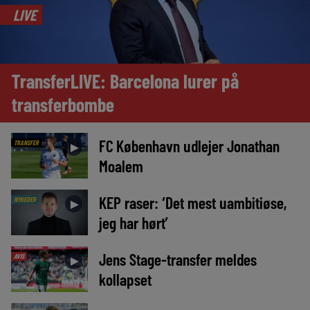
LIVE
TransferLIVE: Barcelona lurer på
transferbombe
FC København udlejer Jonathan
TRANSFER
►
Moalem
KEP raser: ‘Det mest uambitiøse,
NYHEDER
►
jeg har hørt’
Jens Stage-transfer meldes
AVIS
►
kollapset