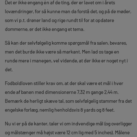
Det er ikke engang én af de ting, der er lavet om i årets
lovændringer, for så kunne man da forstå det, og på de møder,
som vi p.t. drøner land og rige rundt til for at opdatere
dommerne, er det ikke engang et tema.
Så kan der selvfølgelig komme spørgsmål fra salen, bevares,
men det burde ikke være så markant. Men lad os tage en
runde mere i manegen, vel vidende, at der ikke er noget nyt i
det.
Fodboldloven stiller krav om, at der skal være et mål i hver
ende af banen med dimensionerne 7,32 m gange 2,44 m.
Bemærk de herligt skæve tal, som selvfølgelig stammer fra det
engelske forlæg, nemlig henholdsvis 8 yards og 8 feet.
Nu vi er på de kanter, taler vi om indvendige mål (og overligger
og målstænger må højst være 12 cm lig med 5 inches). Målene