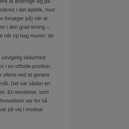
llere at anbringe sig på
deres i det øjeblik, hvor
e forsøger på) når at
er i den grad timing –
erne når op bag muren: de
n.
n usvigelig sikkerhed
r i en offside-position.
r oftere ved at genere
 mål. Det var sådan en
ien. En kendelse, som
forseelsen var for så
 var på vej i modsat