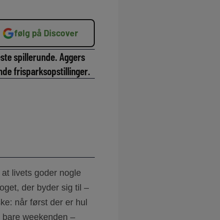
følg på Discover
ste spillerunde. Aggers
e frisparksopstillinger.
 at livets goder nogle
get, der byder sig til –
: når først der er hul
e bare weekenden –