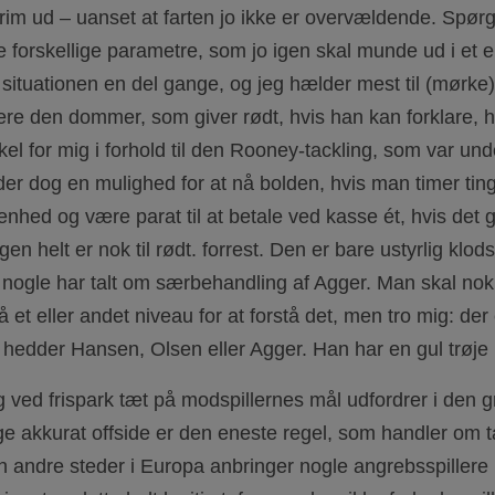
 grim ud – uanset at farten jo ikke er overvældende. Spør
forskellige parametre, som jo igen skal munde ud i et el
 situationen en del gange, og jeg hælder mest til (mørke
ptere den dommer, som giver rødt, hvis han kan forklare,
el for mig i forhold til den Rooney-tackling, som var und
 der dog en mulighed for at nå bolden, hvis man timer tin
nhed og være parat til at betale ved kasse ét, hvis det 
gen helt er nok til rødt. forrest. Den er bare ustyrlig klods
: nogle har talt om særbehandling af Agger. Man skal nok
et eller andet niveau for at forstå det, men tro mig: der er
 hedder Hansen, Olsen eller Agger. Han har en gul trøj
ng ved frispark tæt på modspillernes mål udfordrer i den g
 lige akkurat offside er den eneste regel, som handler om t
n andre steder i Europa anbringer nogle angrebsspillere