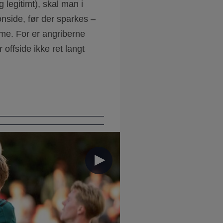
 legitimt), skal man i
onside, før der sparkes –
e. For er angriberne
 offside ikke ret langt
►