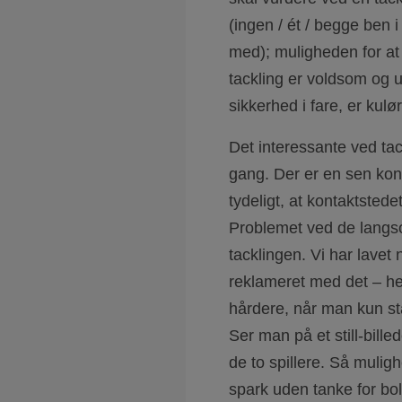
(ingen / ét / begge ben 
med); muligheden for at s
tackling er voldsom og 
sikkerhed i fare, er kulø
Det interessante ved tac
gang. Der er en sen kon
tydeligt, at kontaktstede
Problemet ved de langso
tacklingen. Vi har lave
reklameret med det – he
hårdere, når man kun 
Ser man på et still-bill
de to spillere. Så muligh
spark uden tanke for bol