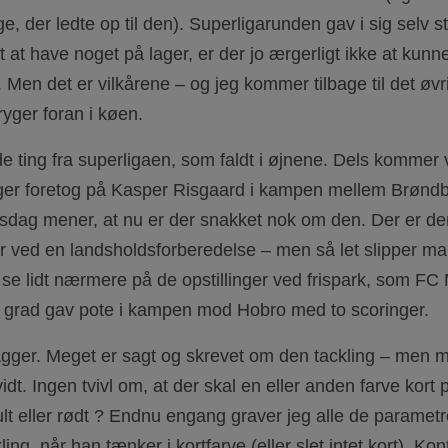
der ledte op til den). Superligarunden gav i sig selv stof
t at have noget på lager, er der jo ærgerligt ikke at kunn
. Men det er vilkårene – og jeg kommer tilbage til det ø
yger foran i køen.
 de ting fra superligaen, som faldt i øjnene. Dels kommer
gger foretog på Kasper Risgaard i kampen mellem Brøndb
irsdag mener, at nu er der snakket nok om den. Der er der 
er ved en landsholdsforberedelse – men så let slipper man
se lidt nærmere på de opstillinger ved frispark, som FC 
n grad gav pote i kampen mod Hobro med to scoringer.
gger. Meget er sagt og skrevet om den tackling – men mi
hvidt. Ingen tvivl om, at der skal en eller anden farve kort 
lt eller rødt ? Endnu engang graver jeg alle de param
ing, når han tænker i kortfarve (eller slet intet kort). Kon