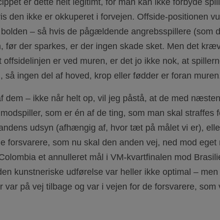
ncippet er dette helt legitimt, for man kan ikke forbyde spi
s den ikke er okkuperet i forvejen. Offside-positionen vur
il bolden – så hvis de pågældende angrebsspillere (som d
n, før der sparkes, er der ingen skade sket. Men det kræv
t offsidelinjen er ved muren, er det jo ikke nok, at spill
, så ingen del af hoved, krop eller fødder er foran mure
af dem – ikke når helt op, vil jeg påstå, at de med næste
modspiller, som er én af de ting, som man skal straffes fo
ndens udsyn (afhængig af, hvor tæt på målet vi er), elle
de forsvarere, som nu skal den anden vej, ned mod eget
Colombia et annulleret mål i VM-kvartfinalen mod Brasil
en kunstneriske udførelse var heller ikke optimal – men 
r var på vej tilbage og var i vejen for de forsvarere, som