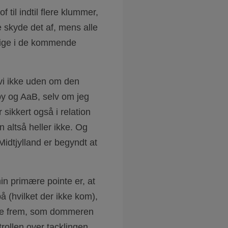
 til indtil flere klummer,
e skyde det af, mens alle
vrige i de kommende
 vi ikke uden om den
y og AaB, selv om jeg
sikkert også i relation
 altså heller ikke. Og
Midtjylland er begyndt at
n primære pointe er, at
på (hvilket der ikke kom),
etre frem, som dommeren
trollen over tacklingen