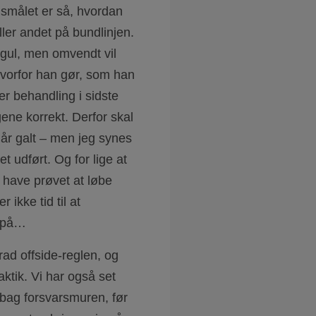
gsmålet er så, hvordan
ler andet på bundlinjen.
)gul, men omvendt vil
 hvorfor han gør, som han
er behandling i sidste
gene korrekt. Derfor skal
går galt – men jeg synes
et udført. Og for lige at
 have prøvet at løbe
 ikke tid til at
e på…
rad offside-reglen, og
aktik. Vi har også set
 bag forsvarsmuren, før