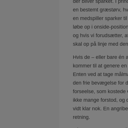
der bliver sparket. I pri
en bestemt græstørv, hvi
en medspiller sparker t
løbe op i onside-positio
og hvis vi forudsætter, a
skal op på linje med den
Hvis de – eller bare én 
kommer til at genere en 
Enten ved at tage målma
den frie bevægelse for 
forseelse, som kostede 
ikke mange forstod, og d
vidt klar nok. En angribe
retning.