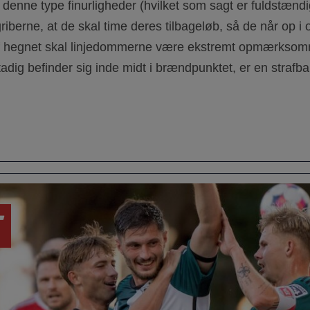
 denne type finurligheder (hvilket som sagt er fuldstændig
berne, at de skal time deres tilbageløb, så de når op i 
f hegnet skal linjedommerne være ekstremt opmærksomm
adig befinder sig inde midt i brændpunktet, er en strafbar