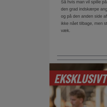
Så hvis man vil spille på
den grad indskærpe angri
og på den anden side a
ikke nået tilbage, men st
væk.
EKSKLUSIVT