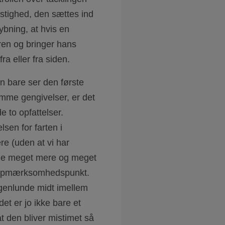
astighed, den sættes ind
dybning, at hvis en
ren og bringer hans
ra eller fra siden.
an bare ser den første
mme gengivelser, er det
e to opfattelser.
en for farten i
re (uden at vi har
ømme meget mere og meget
t opmærksomhedspunkt.
nogenlunde midt imellem
det er jo ikke bare et
t den bliver mistimet så