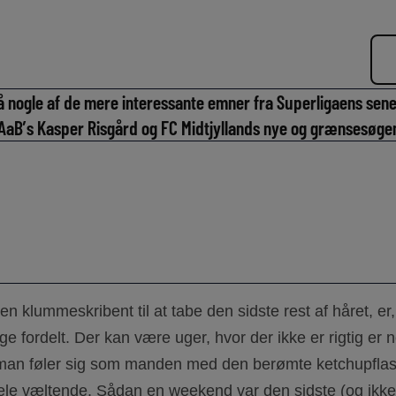
 nogle af de mere interessante emner fra Superligaens sene
aB’s Kasper Risgård og FC Midtjyllands nye og grænsesøgend
en klummeskribent til at tabe den sidste rest af håret, er,
e fordelt. Der kan være uger, hvor der ikke er rigtig er no
 man føler sig som manden med den berømte ketchupflaske
le væltende. Sådan en weekend var den sidste (og ikk