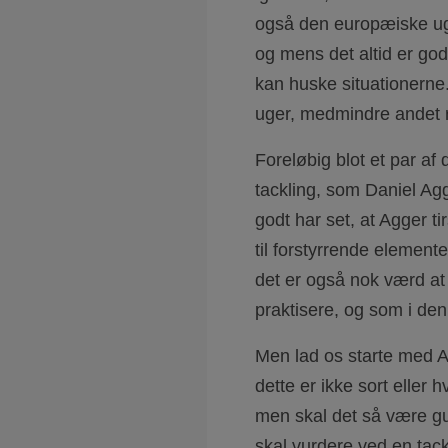
også den europæiske uge, 
og mens det altid er god
kan huske situationerne
uger, medmindre andet r
Foreløbig blot et par af
tackling, som Daniel A
godt har set, at Agger t
til forstyrrende element
det er også nok værd at 
praktisere, og som i de
Men lad os starte med A
dette er ikke sort eller 
men skal det så være gu
skal vurdere ved en tackl