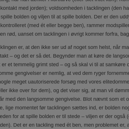
i kontakt med jorden); voldsomheden i tacklingen (den h
pille bolden og viljen til at spille bolden. Der er den ud
ukontrolleret (med ét eller begge ben), rammer modspille
ren rød, uanset om tacklingen i øvrigt kommer forfra, bagf
klingen er, at den ikke ser ud af noget som helst, når m
takt – og det er så det. Begynder man at køre de langso
t er et temmelig grimt sted – og så skal vi til at samkøre d
mme gengivelser er nemlig, at ved dem ryger fornemmels
t nogle meget uautoriserede forsøg med vores elitedomme
ller ikke over for dem), og det viser sig, at man vil d
står med den langsomme gengivelse. Blot nævnt som e
ede, lige momentet før tacklingen sættes ind, er bolden 
eden for at spille bolden er til stede – viljen er der også (
den). Det er en tackling med ét ben, men problemet er, a