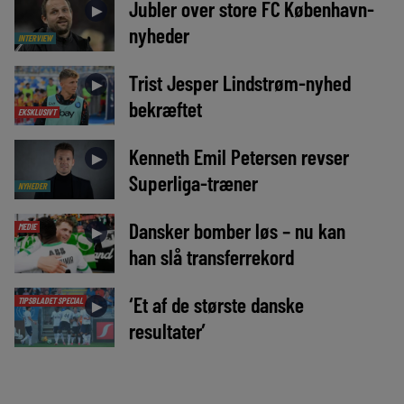
Jubler over store FC København-
►
nyheder
INTERVIEW
Trist Jesper Lindstrøm-nyhed
►
bekræftet
EKSKLUSIVT
Kenneth Emil Petersen revser
►
Superliga-træner
NYHEDER
Dansker bomber løs – nu kan
MEDIE
►
han slå transferrekord
‘Et af de største danske
TIPSBLADET SPECIAL
►
resultater’