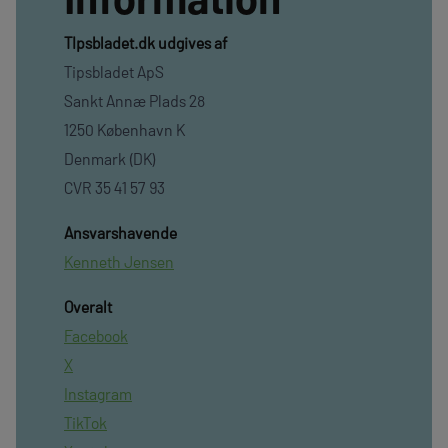
TIpsbladet.dk udgives af
Tipsbladet ApS
Sankt Annæ Plads 28
1250 København K
Denmark (DK)
CVR 35 41 57 93
Ansvarshavende
Kenneth Jensen
Overalt
Facebook
X
Instagram
TikTok