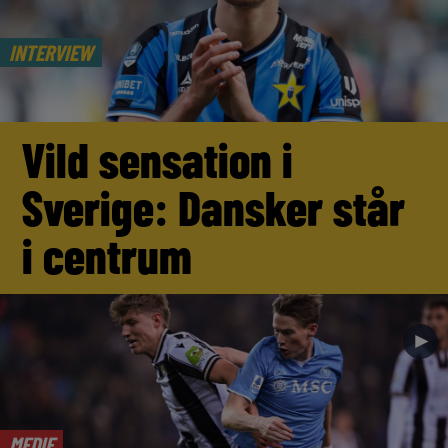
INTERVIEW
Vild sensation i
Sverige: Dansker står
i centrum
►
MEDIE