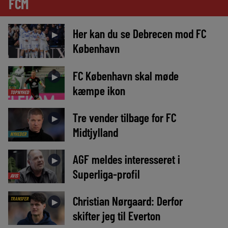
FCM
Her kan du se Debrecen mod FC
►
København
FC København skal møde
►
kæmpe ikon
TOPNYHED
Tre vender tilbage for FC
►
Midtjylland
NYHEDER
AGF meldes interesseret i
►
Superliga-profil
AVIS
Christian Nørgaard: Derfor
TRANSFER
►
skifter jeg til Everton