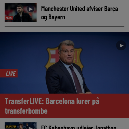
Manchester United afviser Barça
►
og Bayern
MEDIE
►
LIVE
TransferLIVE: Barcelona lurer på
transferbombe
FC København udlejer Jonathan
TRANSFER
►