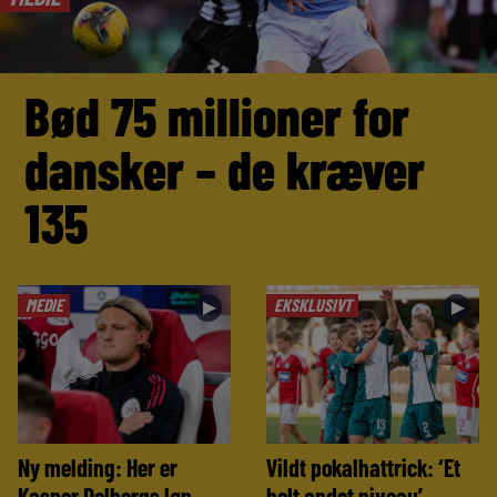
Bød 75 millioner for
dansker – de kræver
135
MEDIE
EKSKLUSIVT
►
►
Ny melding: Her er
Vildt pokalhattrick: ‘Et
Kasper Dolbergs løn
helt andet niveau’