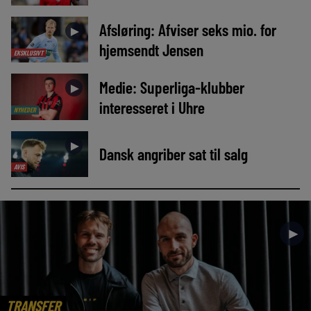
Afsløring: Afviser seks mio. for
►
hjemsendt Jensen
EKSKLUSIVT
Medie: Superliga-klubber
►
interesseret i Uhre
NYHEDER
►
Dansk angriber sat til salg
AVIS
►
TRANSFER