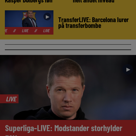
►
TransferLIVE: Barcelona lurer
på transferbombe
LIVE
//
LIVE
//
LIVE
//
LIVE
//
LIVE
//
LIVE
//
LI
►
LIVE
Superliga-LIVE: Modstander storhylder