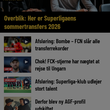
Overblik: Her er Superligaens
sommertransfers 2026
Afsløring: Bombe – FCN slår alle
►
transferrekorder
EKSKLUSIVT
Chok! FCK-stjerne har nægtet at
►
rejse til Ungarn
LIGE NU
Afsløring: Superliga-klub udlejer
EKSKLUSIVT
►
stort talent
Derfor blev ny AGF-profil
►
udskiftet