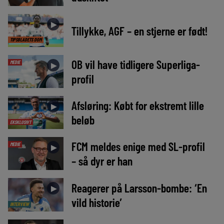
►
Tillykke, AGF – en stjerne er født!
TIPSBLADETS DOM
OB vil have tidligere Superliga-
MEDIE
►
profil
Afsløring: Købt for ekstremt lille
►
beløb
EKSKLUSIVT
FCM meldes enige med SL-profil
MEDIE
►
– så dyr er han
Reagerer på Larsson-bombe: ‘En
►
vild historie’
INTERVIEW