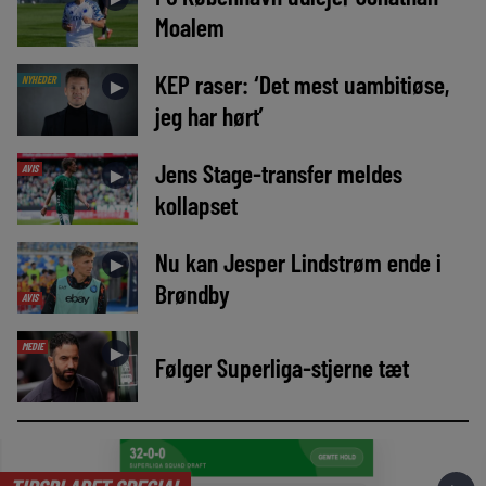
Moalem
KEP raser: ‘Det mest uambitiøse,
NYHEDER
►
jeg har hørt’
Jens Stage-transfer meldes
AVIS
►
kollapset
Nu kan Jesper Lindstrøm ende i
►
Brøndby
AVIS
MEDIE
►
Følger Superliga-stjerne tæt