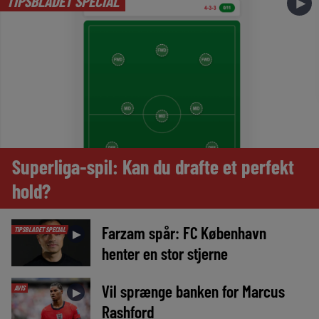
TIPSBLADET SPECIAL
►
Superliga-spil: Kan du drafte et perfekt
hold?
Farzam spår: FC København
TIPSBLADET SPECIAL
►
henter en stor stjerne
Vil sprænge banken for Marcus
AVIS
►
Rashford