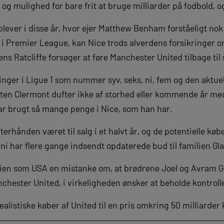
 og mulighed for bare frit at bruge milliarder på fodbold, og
lever i disse år, hvor ejer Matthew Benham forståeligt nok
 i Premier League, kan Nice trods alverdens forsikringer
ns Ratcliffe forsøger at føre Manchester United tilbage til
inger i Ligue 1 som nummer syv, seks, ni, fem og den aktue
ten Clermont dufter ikke af storhed eller kommende år m
har brugt så mange penge i Nice, som han har.
rhånden været til salg i et halvt år, og de potentielle købe
i har flere gange indsendt opdaterede bud til familien Gla
nnien som USA en mistanke om, at brødrene Joel og Avram Gl
nchester United, i virkeligheden ønsker at beholde kontrol
alistiske køber af United til en pris omkring 50 milliarder 