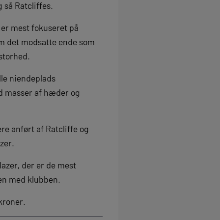
 så Ratcliffes.
 er mest fokuseret på
 om det modsatte ende som
 storhed.
lle niendeplads
ed masser af hæder og
re anført af Ratcliffe og
zer.
azer, der er de mest
len med klubben.
kroner.