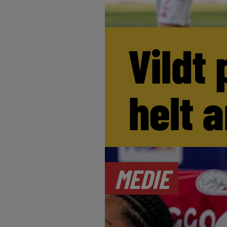
Vildt 
helt 
MEDIE