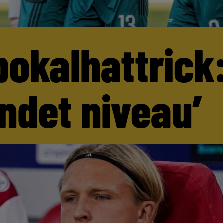
pokalhattrick:
andet niveau’