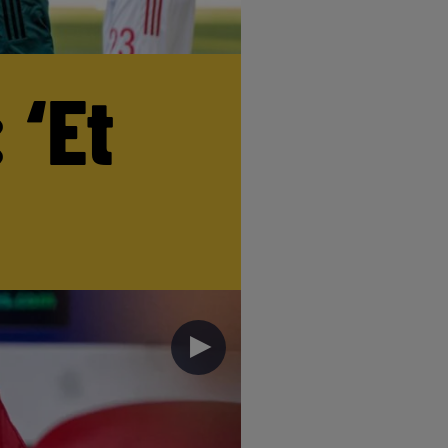
 ‘Et
►