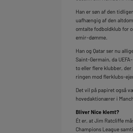
Han er søn af den tidlige
uafhængig af den altdomi
omtalte fodboldklub for 
emir-dømme.
Han og Qatar ser nu allig
Saint-Germain, da UEFA-
to eller flere klubber, d
ringen mod flerklubs-eje
Det vil på papiret også væ
hovedaktionærer i Manch
Bliver Nice klemt?
Ét er, at Jim Ratcliffe m
Champions League samti