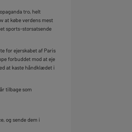
ropaganda tro, helt
ov at købe verdens mest
det sports-storsatsende
te for ejerskabet af Paris
mpe forbuddet mod at eje
ved at kaste håndklædet i
tår tilbage som
ice, og sende dem i