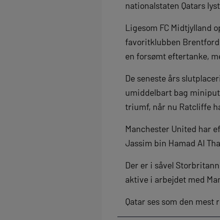
nationalstaten Qatars lyst
Ligesom FC Midtjylland op
favoritklubben Brentford
en forsømt eftertanke, me
De seneste års slutplacer
umiddelbart bag miniput
triumf, når nu Ratcliffe 
Manchester United har efte
Jassim bin Hamad Al Than
Der er i såvel Storbrita
aktive i arbejdet med Ma
Qatar ses som den mest re