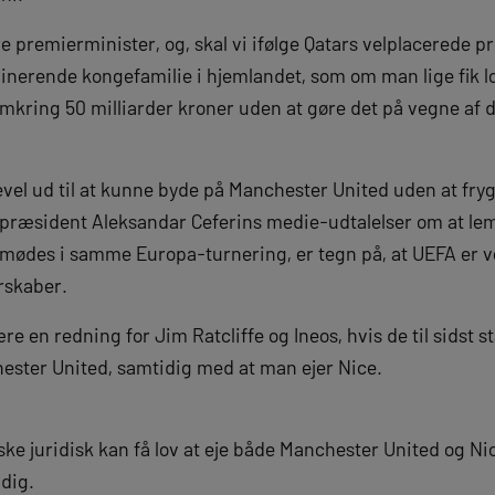
re premierminister, og, skal vi ifølge Qatars velplacerede p
nerende kongefamilie i hjemlandet, som om man lige fik l
omkring 50 milliarder kroner uden at gøre det på vegne af 
evel ud til at kunne byde på Manchester United uden at fryg
præsident Aleksandar Ceferins medie-udtalelser om at le
er mødes i samme Europa-turnering, er tegn på, at UEFA er 
rskaber.
re en redning for Jim Ratcliffe og Ineos, hvis de til sidst s
ester United, samtidig med at man ejer Nice.
åske juridisk kan få lov at eje både Manchester United og N
dig.