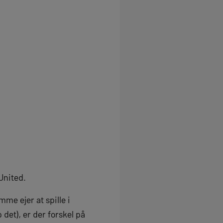
United.
me ejer at spille i
det), er der forskel på