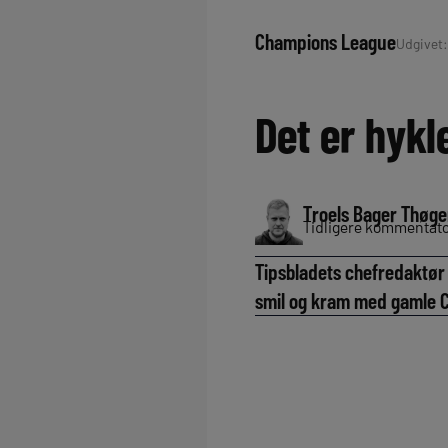
Champions League
Udgivet: 
Det er hykl
Troels Bager Thøge
Tidligere kommentator
Tipsbladets chefredaktør
smil og kram med gamle C