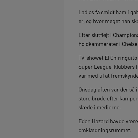
Lad os få smidt ham i gab
er, og hvor meget han ska
Efter slutfløjt i Champi
holdkammerater i Chelse
TV-showet El Chiringuito l
Super League-klubbers fo
var med til at fremskynd
Onsdag aften var der så 
store brøde efter kampen 
slæde i medierne.
Eden Hazard havde været 
omklædningsrummet.