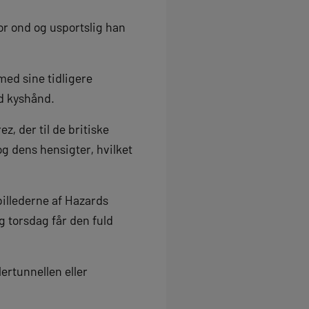
vor ond og usportslig han
ed sine tidligere
d kyshånd.
z, der til de britiske
g dens hensigter, hvilket
billederne af Hazards
g torsdag får den fuld
rtunnellen eller