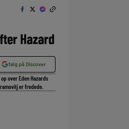
efter Hazard
følg på Discover
r op over Eden Hazards
amovitj er fredede.