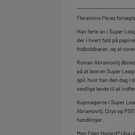
Florentino Pérez forsøgt
Han førte an i Super Leag
der i hvert fald på papire
fodboldbaner, og at vore
Roman Abramovitj åbnede
på at lave en Super Leagu
spil, hvor han den dag i 
vestlige lande til at ind
Kupmagerne i Super Leagu
Abramovitj, Citys og PSG’
handlinger.
Men Eden Hazard? Uha u