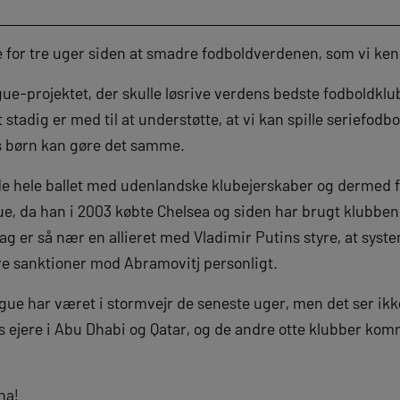
e for tre uger siden at smadre fodboldverdenen, som vi ke
ue-projektet, der skulle løsrive verdens bedste fodboldklu
t stadig er med til at understøtte, at vi kan spille seriefod
s børn kan gøre det samme.
 hele ballet med udenlandske klubejerskaber og dermed f
e, da han i 2003 købte Chelsea og siden har brugt klubben s
dag er så nær en allieret med Vladimir Putins styre, at syst
føre sanktioner mod Abramovitj personligt.
e har været i stormvejr de seneste uger, men det ser ikke 
s ejere i Abu Dhabi og Qatar, og de andre otte klubber komm
ha!