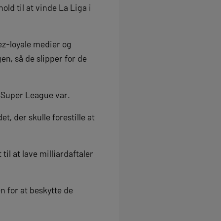
old til at vinde La Liga i
ez-loyale medier og
en, så de slipper for de
m Super League var.
, der skulle forestille at
il at lave milliardaftaler
n for at beskytte de