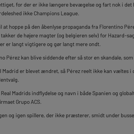
ettiget, for der er ikke længere bevægelse og fart nok i det h
rdeleshed ikke Champions League.
il at hoppe på den åbenlyse propaganda fra Florentino Pér
 takker de højere magter (og belgieren selv) for Hazard-sag
 er langt vigtigere og gør langt mere ondt.
no Pérez kan blive siddende efter så stor en skandale, so
Madrid er blevet ændret, så Pérez reelt ikke kan væltes i det
entvalg.
eal Madrids indflydelse og navn i både Spanien og globalt t
firmaet Grupo ACS.
 Igen og igen spillere, der ikke præsterer, smidt under busse