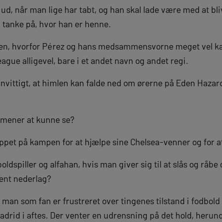
 ud, når man lige har tabt, og han skal lade være med at bli
ed tanke på, hvor han er henne.
agen, hvorfor Pérez og hans medsammensvorne meget vel ka
ague alligevel, bare i et andet navn og andet regi.
nvittigt, at himlen kan falde ned om ørerne på Eden Hazard f
 I mener at kunne se?
lappet på kampen for at hjælpe sine Chelsea-venner og for 
ldspiller og alfahan, hvis man giver sig til at slås og råbe
tjent nederlag?
man som fan er frustreret over tingenes tilstand i fodbold i
Madrid i aftes. Der venter en udrensning på det hold, heru