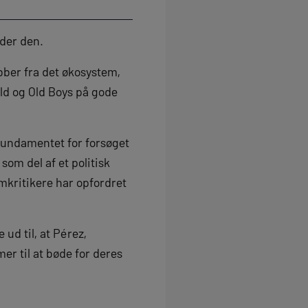
nder den.
bber fra det økosystem,
bold og Old Boys på gode
undamentet for forsøget
om del af et politisk
emkritikere har opfordret
ud til, at Pérez,
er til at bøde for deres