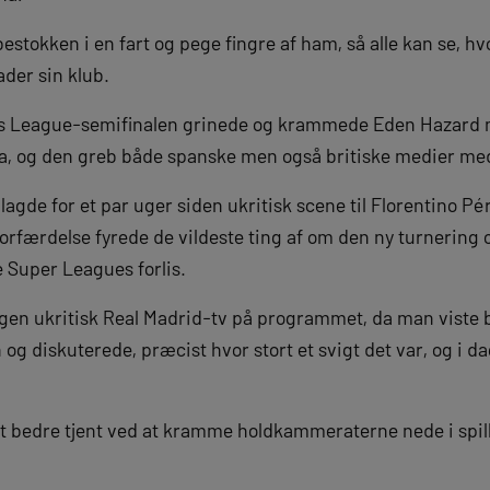
estokken i en fart og pege fingre af ham, så alle kan se, h
der sin klub.
ons League-semifinalen grinede og krammede Eden Hazard m
a, og den greb både spanske men også britiske medier me
agde for et par uger siden ukritisk scene til Florentino Pére
rfærdelse fyrede de vildeste ting af om den ny turnering o
e Super Leagues forlis.
igen ukritisk Real Madrid-tv på programmet, da man viste 
og diskuterede, præcist hvor stort et svigt det var, og i da
bedre tjent ved at kramme holdkammeraterne nede i spille