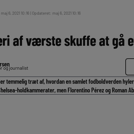
maj 6, 2021 10:16 | Opdateret: maj 6, 2021 10:16
eri af værste skuffe at gå 
rsen
 og journalist
 er temmelig træt af, hvordan en samlet fodboldverden hyle
helsea-holdkammerater, men Florentino Pérez og Roman Abr