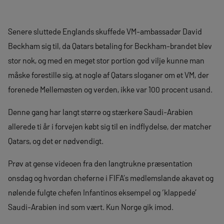
Senere sluttede Englands skuffede VM-ambassadør David
Beckham sig til, da Qatars betaling for Beckham-brandet blev
stor nok, og med en meget stor portion god vilje kunne man
måske forestille sig, at nogle af Qatars sloganer om et VM, der
forenede Mellemøsten og verden, ikke var 100 procent usand.
Denne gang har langt større og stærkere Saudi-Arabien
allerede ti år i forvejen købt sig til en indflydelse, der matcher
Qatars, og det er nødvendigt.
Prøv at gense videoen fra den langtrukne præsentation
onsdag og hvordan cheferne i FIFA’s medlemslande akavet og
nølende fulgte chefen Infantinos eksempel og ‘klappede’
Saudi-Arabien ind som vært. Kun Norge gik imod.