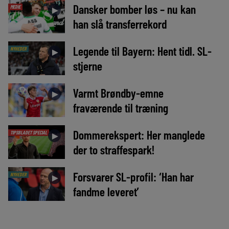
Dansker bomber løs – nu kan
MEDIE
►
han slå transferrekord
Legende til Bayern: Hent tidl. SL-
NYHEDER
►
stjerne
Varmt Brøndby-emne
►
fraværende til træning
Dommerekspert: Her manglede
TIPSBLADET SPECIAL
►
der to straffespark!
Forsvarer SL-profil: ‘Han har
NYHEDER
►
fandme leveret’