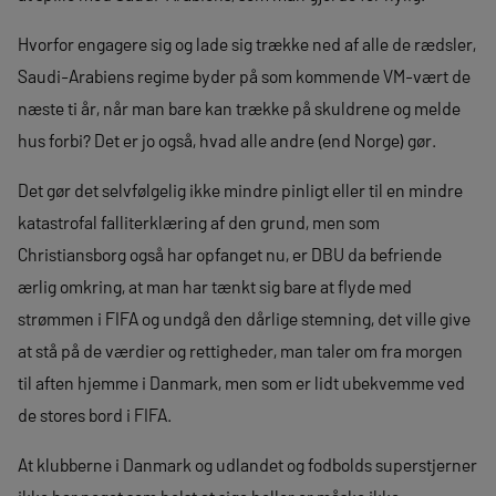
Hvorfor engagere sig og lade sig trække ned af alle de rædsler,
Saudi-Arabiens regime byder på som kommende VM-vært de
næste ti år, når man bare kan trække på skuldrene og melde
hus forbi? Det er jo også, hvad alle andre (end Norge) gør.
Det gør det selvfølgelig ikke mindre pinligt eller til en mindre
katastrofal falliterklæring af den grund, men som
Christiansborg også har opfanget nu, er DBU da befriende
ærlig omkring, at man har tænkt sig bare at flyde med
strømmen i FIFA og undgå den dårlige stemning, det ville give
at stå på de værdier og rettigheder, man taler om fra morgen
til aften hjemme i Danmark, men som er lidt ubekvemme ved
de stores bord i FIFA.
At klubberne i Danmark og udlandet og fodbolds superstjerner