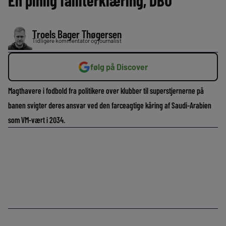
En pinlig falliterklæring, DBU
Troels Bager Thøgersen
Tidligere kommentator og journalist
følg på Discover
Magthavere i fodbold fra politikere over klubber til superstjernerne på
banen svigter deres ansvar ved den farceagtige kåring af Saudi-Arabien
som VM-vært i 2034.