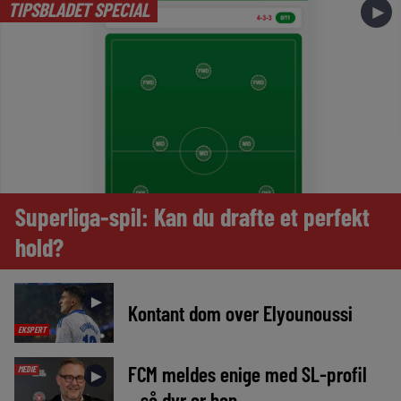
TIPSBLADET SPECIAL
►
Superliga-spil: Kan du drafte et perfekt
hold?
►
Kontant dom over Elyounoussi
EKSPERT
FCM meldes enige med SL-profil
MEDIE
►
– så dyr er han