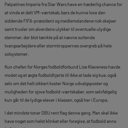
Palpatines Imperie fra Star Wars have en hæderlig chance for
at vinde et delt VM-værtskab, bars de kunne love den
siddende FIFA-præsident og medlemslandene nok skejser
samt trusler om alverdens ulykker til eventuelle ulydige
stemmer, der blot tænkte på at nævne sultende
tvangsarbejdere eller stormtroppernes overgreb på hele
solsystemer.
Kun chefen for Norges fodboldforbund Lise Klaveness havde
modet og et ægte fodboldhjerte til ikke at lade sig kue, også
selv om det helt sikkert koster Norge udvalgsposter og
muligheden for sjove fodbold-værtskaber, som selvfølgelig
kun går til de lydige elever i klassen, også her i Europa.
I det mindste toner DBU rent flag denne gang. Man skal ikke
have noget som helst klinket eller foregive, at fodbold anno