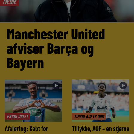
MEDIE
Manchester United
afviser Barça og
Bayern
►
►
EKSKLUSIVT
TIPSBLADETS DOM
Afsløring: Købt for
Tillykke, AGF – en stjerne