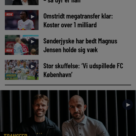
Omstridt megatransfer klar:
MEDIE
►
Koster over 1 milliard
Sønderjyske har bedt Magnus
►
Jensen holde sig væk
MEDIE
Stor skuffelse: ‘Vi udspillede FC
►
København’
NYHEDER
►
TRANSFER