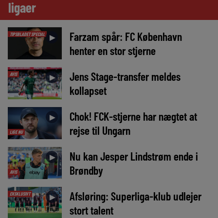
ligaer
Farzam spår: FC København
TIPSBLADET SPECIAL
►
henter en stor stjerne
Jens Stage-transfer meldes
AVIS
►
kollapset
Chok! FCK-stjerne har nægtet at
►
rejse til Ungarn
LIGE NU
Nu kan Jesper Lindstrøm ende i
►
Brøndby
AVIS
Afsløring: Superliga-klub udlejer
EKSKLUSIVT
►
stort talent