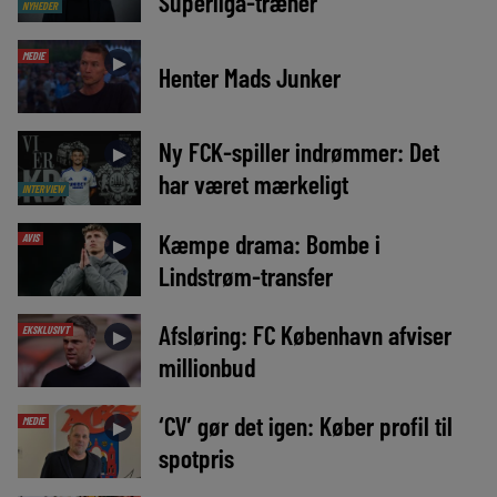
Superliga-træner
NYHEDER
MEDIE
►
Henter Mads Junker
Ny FCK-spiller indrømmer: Det
►
har været mærkeligt
INTERVIEW
Kæmpe drama: Bombe i
AVIS
►
Lindstrøm-transfer
Afsløring: FC København afviser
EKSKLUSIVT
►
millionbud
‘CV’ gør det igen: Køber profil til
MEDIE
►
spotpris