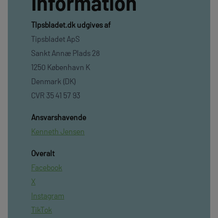
Information
TIpsbladet.dk udgives af
Tipsbladet ApS
Sankt Annæ Plads 28
1250 København K
Denmark (DK)
CVR 35 41 57 93
Ansvarshavende
Kenneth Jensen
Overalt
Facebook
X
Instagram
TikTok