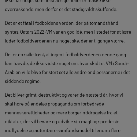
ikke har noget som helst at sige heller er måske ikke
overraskende, men derfor er det stadig vildt skuffende.
Det er et fåtal i fodboldens verden, der på tomandshånd
syntes, Qatars 2022-VM var en god idé, men i stedet for at lære
lader fodboldverdenen nu noget ske, der er ti gange værre.
Det er en sølle trøst, at ingen i fodboldverdenen denne gang
kan hævde, de ikke vidste noget om, hvor skidt et VM i Saudi-
Arabien ville blive for stort set alle andre end personerne i det
siddende regime.
Det bliver grimt, destruktivt og varer de næste ti år, hvor vi
skal høre på endeløs propaganda om forbedrede
menneskerettigheder og mere borgerinddragelse fra et
diktatur, der vil bevare og udvikle sin magt og sprede sin
indflydelse og autoritære samfundsmodel til endnu flere