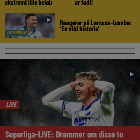
ekstremt lille beløb
er født!
►
Reagerer på Larsson-bombe:
‘En vild historie’
INTERVIEW
►
LIVE
Superliga-LIVE: Drømmer om disse to