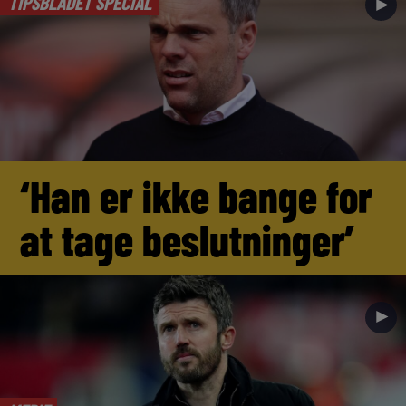
TIPSBLADET SPECIAL
►
‘Han er ikke bange for
at tage beslutninger’
►