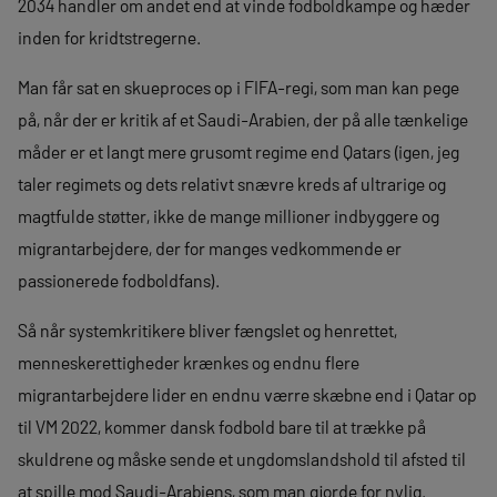
2034 handler om andet end at vinde fodboldkampe og hæder
inden for kridtstregerne.
Man får sat en skueproces op i FIFA-regi, som man kan pege
på, når der er kritik af et Saudi-Arabien, der på alle tænkelige
måder er et langt mere grusomt regime end Qatars (igen, jeg
taler regimets og dets relativt snævre kreds af ultrarige og
magtfulde støtter, ikke de mange millioner indbyggere og
migrantarbejdere, der for manges vedkommende er
passionerede fodboldfans).
Så når systemkritikere bliver fængslet og henrettet,
menneskerettigheder krænkes og endnu flere
migrantarbejdere lider en endnu værre skæbne end i Qatar op
til VM 2022, kommer dansk fodbold bare til at trække på
skuldrene og måske sende et ungdomslandshold til afsted til
at spille mod Saudi-Arabiens, som man gjorde for nylig.