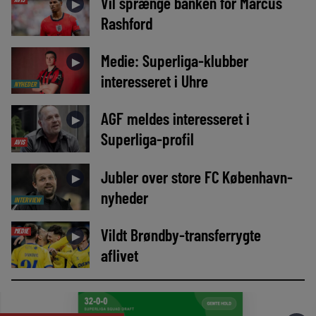
Vil sprænge banken for Marcus
►
Rashford
Medie: Superliga-klubber
►
interesseret i Uhre
NYHEDER
AGF meldes interesseret i
►
Superliga-profil
AVIS
Jubler over store FC København-
►
nyheder
INTERVIEW
Vildt Brøndby-transferrygte
MEDIE
►
aflivet