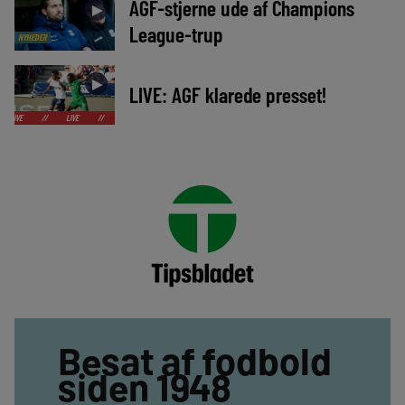
AGF-stjerne ude af Champions
►
League-trup
NYHEDER
►
LIVE: AGF klarede presset!
LIVE
//
LIVE
//
LIVE
//
LIVE
//
LIVE
//
LIVE
//
LIVE
//
Besat af fodbold
siden 1948