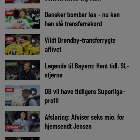
Dansker bomber løs – nu kan
MEDIE
►
han slå transferrekord
Vildt Brøndby-transferrygte
MEDIE
►
aflivet
Legende til Bayern: Hent tidl. SL-
NYHEDER
►
stjerne
OB vil have tidligere Superliga-
MEDIE
►
profil
Afsløring: Afviser seks mio. for
►
hjemsendt Jensen
EKSKLUSIVT