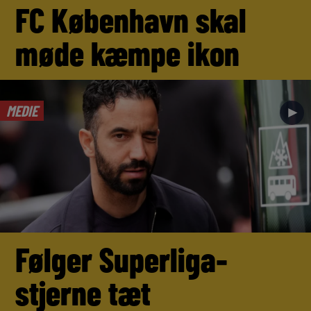
FC København skal
møde kæmpe ikon
MEDIE
►
Følger Superliga-
stjerne tæt