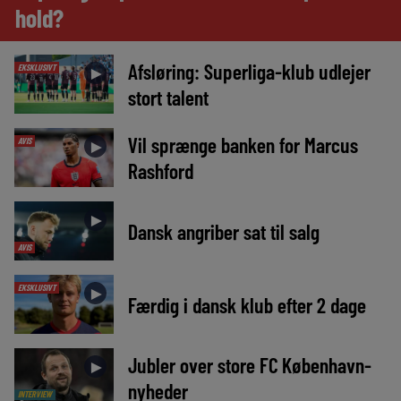
hold?
Afsløring: Superliga-klub udlejer
EKSKLUSIVT
►
stort talent
Vil sprænge banken for Marcus
AVIS
►
Rashford
►
Dansk angriber sat til salg
AVIS
EKSKLUSIVT
►
Færdig i dansk klub efter 2 dage
Jubler over store FC København-
►
nyheder
INTERVIEW