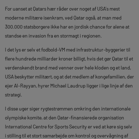
For uanset at Qatars hær råder over noget af USA’s mest
moderne militære isenkram, ved Qatar også, at man med
300.000 statsborgere ikke har en jordisk chance for alene at
standse en invasion fra en stormagt i regionen.
I det lys er selv et fodbold-VM med infrastruktur-byggerier til
flere hundrede milliarder kroner billigt, hvis det gør Qatar til et
verdenskendt brand med venner over hele kloden og et land,
USA beskytter militært, og at det medlem af kongefamilien, der
ejer Al-Rayyan, hyrer Michael Laudrup ligger i lige linje af den
strategi.
I disse uger siger rygtestrømmen omkring den internationale
olympiske komite, at den Qatar-finansierede organisation
International Centre for Sports Security er ved at køre sig selv
i stilling til et stort samarbejde om kontrol og overvågning af