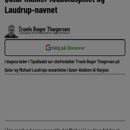
Laudrup-navnet
Troels Bager Thøgersen
Tidligere kommentator og journalist
følg på Discover
I dagens leder i Tipsbladet ser chefredaktør Troels Bager Thøgersen på
Qatar og Michael Laudrups ansættelse i Qatar-klubben Al-Rayyan.
I frie samfund som vores står det Michael Laudrup frit for at