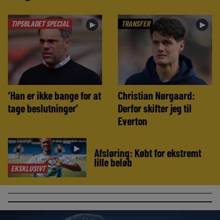
TIPSBLADET SPECIAL
TRANSFER
►
►
‘Han er ikke bange for at
Christian Nørgaard:
tage beslutninger’
Derfor skifter jeg til
Everton
►
Afsløring: Købt for ekstremt
lille beløb
EKSKLUSIVT