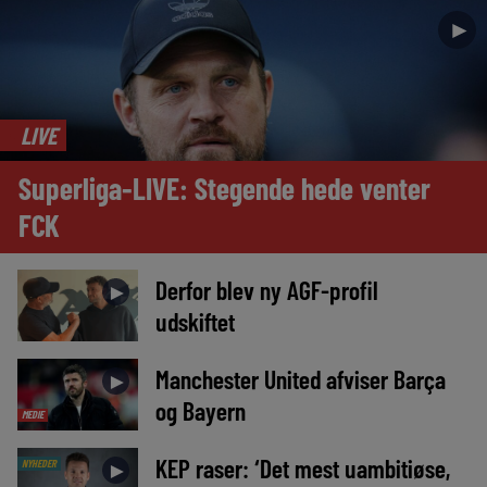
►
LIVE
Superliga-LIVE: Stegende hede venter
FCK
Derfor blev ny AGF-profil
►
udskiftet
Manchester United afviser Barça
►
og Bayern
MEDIE
KEP raser: ‘Det mest uambitiøse,
NYHEDER
►