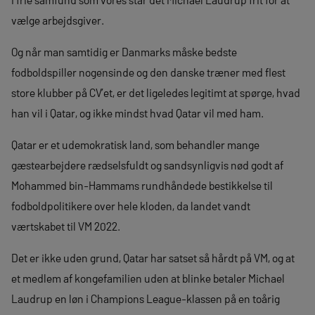
vælge arbejdsgiver.
Og når man samtidig er Danmarks måske bedste
fodboldspiller nogensinde og den danske træner med flest
store klubber på CV’et, er det ligeledes legitimt at spørge, hvad
han vil i Qatar, og ikke mindst hvad Qatar vil med ham.
Qatar er et udemokratisk land, som behandler mange
gæstearbejdere rædselsfuldt og sandsynligvis nød godt af
Mohammed bin-Hammams rundhåndede bestikkelse til
fodboldpolitikere over hele kloden, da landet vandt
værtskabet til VM 2022.
Det er ikke uden grund, Qatar har satset så hårdt på VM, og at
et medlem af kongefamilien uden at blinke betaler Michael
Laudrup en løn i Champions League-klassen på en toårig