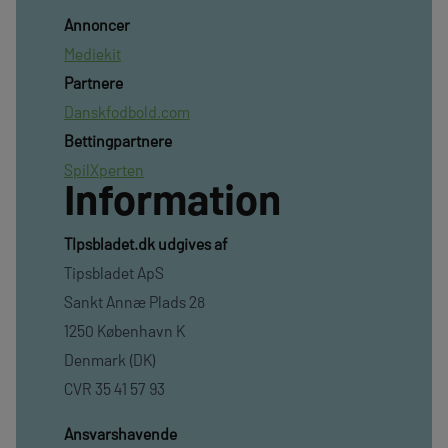
Annoncer
Mediekit
Partnere
Danskfodbold.com
Bettingpartnere
SpilXperten
Information
TIpsbladet.dk udgives af
Tipsbladet ApS
Sankt Annæ Plads 28
1250 København K
Denmark (DK)
CVR 35 41 57 93
Ansvarshavende