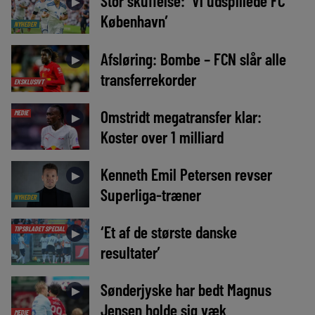
Stor skuffelse: ‘Vi udspillede FC
►
København’
NYHEDER
Afsløring: Bombe – FCN slår alle
►
transferrekorder
EKSKLUSIVT
Omstridt megatransfer klar:
MEDIE
►
Koster over 1 milliard
Kenneth Emil Petersen revser
►
Superliga-træner
NYHEDER
‘Et af de største danske
TIPSBLADET SPECIAL
►
resultater’
Sønderjyske har bedt Magnus
►
Jensen holde sig væk
MEDIE