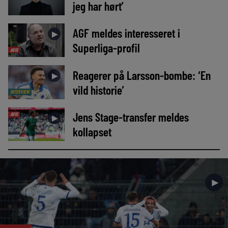
jeg har hørt’
AGF meldes interesseret i
►
Superliga-profil
AVIS
Reagerer på Larsson-bombe: ‘En
►
vild historie’
INTERVIEW
Jens Stage-transfer meldes
AVIS
►
kollapset
►