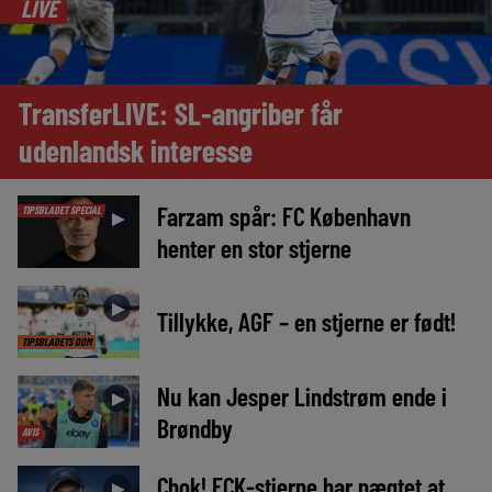
LIVE
TransferLIVE: SL-angriber får
udenlandsk interesse
Farzam spår: FC København
TIPSBLADET SPECIAL
►
henter en stor stjerne
►
Tillykke, AGF – en stjerne er født!
TIPSBLADETS DOM
Nu kan Jesper Lindstrøm ende i
►
Brøndby
AVIS
Chok! FCK-stjerne har nægtet at
►