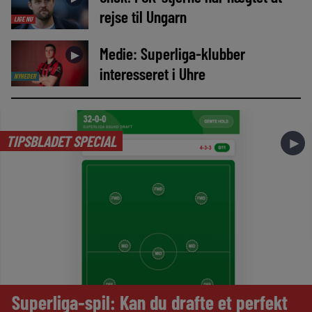
rejse til Ungarn
LIGE NU
Medie: Superliga-klubber
►
interesseret i Uhre
NYHEDER
TIPSBLADET SPECIAL
►
Superliga-spil: Kan du drafte et perfekt