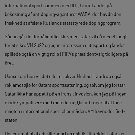
international sport sammen med IOC, blandt andet på
bekostning af antidoping-agenturet WADA, der havde den
frækhed at afsløre Ruslands statsstyrede dopingprogram.
Sådan går det forhåbentlig ikke, men Qatar vil gå meget langt
for at sikre VM 2022 og egne interesser i elitesport, og landet
spillede også en vigtig rolle i FIFA’s præsidentvalg tidligere på
året.
Uanset om han vil det eller ej, bliver Michael Laudrup også
reklamesøjle for Qatars sportssatsning, og selvom jeg forstår,
Qatar ikke har appetit på en iransk invasion, kan jeg på ingen
måde sympatisere med metoderne, Qatar bruger til at tage
magten i international sport eller måden, VM havnede i Golf-
staten.
Det er umuligt at adskille sport og politik i tilfældet Qatar, og