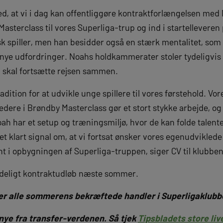
med, at vi i dag kan offentliggøre kontraktforlængelsen me
Masterclass til vores Superliga-trup og ind i startelleveren
k spiller, men han besidder også en stærk mentalitet, som
nye udfordringer. Noahs holdkammerater stoler tydeligvis
 nu skal fortsætte rejsen sammen.
radition for at udvikle unge spillere til vores førstehold. V
ledere i Brøndby Masterclass gør et stort stykke arbejde, 
oah har et setup og træningsmiljø, hvor de kan folde talent
et klart signal om, at vi fortsat ønsker vores egenudviklede 
t i opbygningen af Superliga-truppen, siger CV til klubb
deligt kontraktudløb næste sommer.
ver alle sommerens bekræftede handler i Superligaklub
 nye fra transfer-verdenen. Så tjek
Tipsbladets store liv