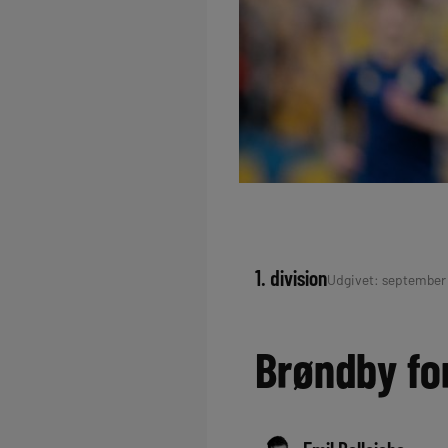
1. division
Udgivet: september 
Brøndby fo