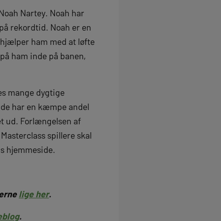
d Noah Nartey. Noah har
 på rekordtid. Noah er en
 hjælper ham med at løfte
 på ham inde på banen,
ores mange dygtige
og de har en kæmpe andel
et ud. Forlængelsen af
Masterclass spillere skal
ens hjemmeside.
berne
lige her
.
eblog
.