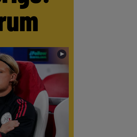
trum
►