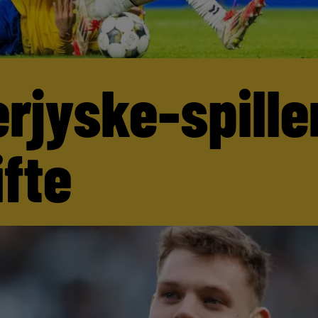
rjyske-spille
ifte