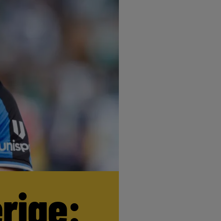
erige: