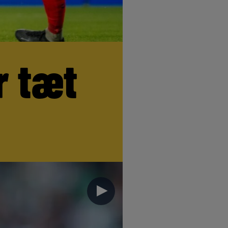
r tæt
►