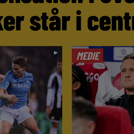
er står i cen
►
MEDIE