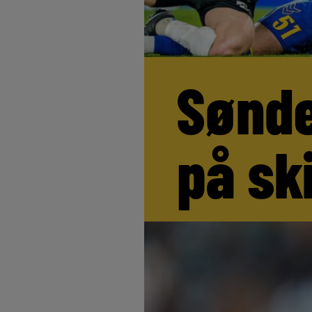
Sønde
på sk