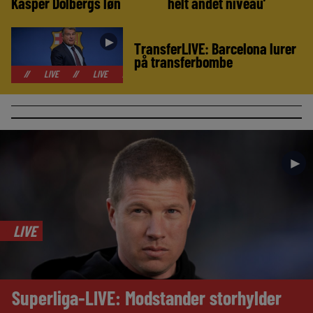
Kasper Dolbergs løn
helt andet niveau’
►
TransferLIVE: Barcelona lurer
på transferbombe
LIVE
//
LIVE
//
LIVE
//
LIVE
//
LIVE
//
LIVE
//
LIVE
►
LIVE
Superliga-LIVE: Modstander storhylder