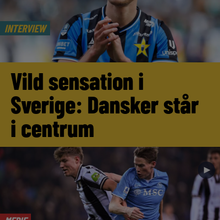
INTERVIEW
Vild sensation i
Sverige: Dansker står
i centrum
►