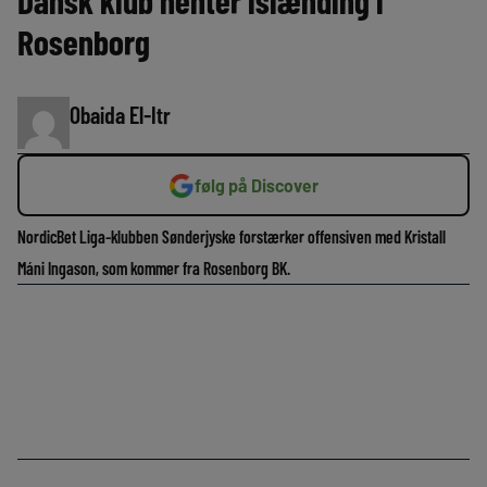
Dansk klub henter islænding i
Rosenborg
Obaida El-Itr
følg på Discover
NordicBet Liga-klubben Sønderjyske forstærker offensiven med Kristall
Máni Ingason, som kommer fra Rosenborg BK.