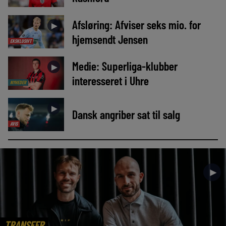
Afsløring: Afviser seks mio. for
►
hjemsendt Jensen
EKSKLUSIVT
Medie: Superliga-klubber
►
interesseret i Uhre
NYHEDER
►
Dansk angriber sat til salg
AVIS
►
TRANSFER