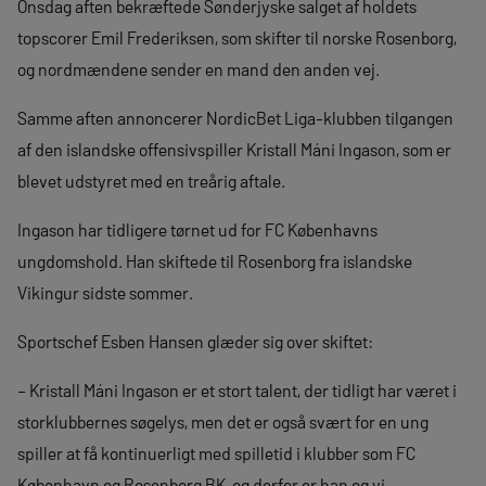
Onsdag aften bekræftede Sønderjyske salget af holdets
topscorer Emil Frederiksen, som skifter til norske Rosenborg,
og nordmændene sender en mand den anden vej.
Samme aften annoncerer NordicBet Liga-klubben tilgangen
af den islandske offensivspiller Kristall Máni Ingason, som er
blevet udstyret med en treårig aftale.
Ingason har tidligere tørnet ud for FC Københavns
ungdomshold. Han skiftede til Rosenborg fra islandske
Vikingur sidste sommer.
Sportschef Esben Hansen glæder sig over skiftet:
– Kristall Máni Ingason er et stort talent, der tidligt har været i
storklubbernes søgelys, men det er også svært for en ung
spiller at få kontinuerligt med spilletid i klubber som FC
København og Rosenborg BK, og derfor er han og vi