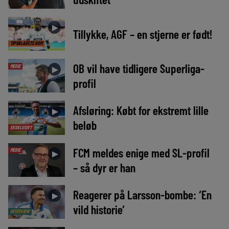
►
Tillykke, AGF – en stjerne er født!
TIPSBLADETS DOM
OB vil have tidligere Superliga-
MEDIE
►
profil
Afsløring: Købt for ekstremt lille
►
beløb
EKSKLUSIVT
FCM meldes enige med SL-profil
MEDIE
►
– så dyr er han
Reagerer på Larsson-bombe: ‘En
►
vild historie’
INTERVIEW