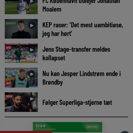
FC København udlejer Jonathan
►
Moalem
KEP raser: ‘Det mest uambitiøse,
NYHEDER
►
jeg har hørt’
Jens Stage-transfer meldes
AVIS
►
kollapset
Nu kan Jesper Lindstrøm ende i
►
Brøndby
AVIS
MEDIE
►
Følger Superliga-stjerne tæt