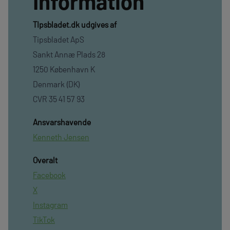
Information
TIpsbladet.dk udgives af
Tipsbladet ApS
Sankt Annæ Plads 28
1250 København K
Denmark (DK)
CVR 35 41 57 93
Ansvarshavende
Kenneth Jensen
Overalt
Facebook
X
Instagram
TikTok