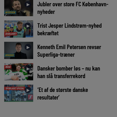
Jubler over store FC København-
►
nyheder
INTERVIEW
Trist Jesper Lindstrøm-nyhed
►
bekræftet
EKSKLUSIVT
Kenneth Emil Petersen revser
►
Superliga-træner
NYHEDER
Dansker bomber løs – nu kan
MEDIE
►
han slå transferrekord
‘Et af de største danske
TIPSBLADET SPECIAL
►
resultater’