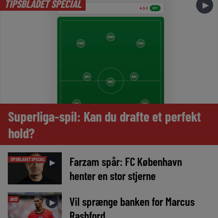
TIPSBLADET SPECIAL
►
Superliga-spil: Kan du drafte et perfekt
hold?
Farzam spår: FC København
TIPSBLADET SPECIAL
►
henter en stor stjerne
Vil sprænge banken for Marcus
AVIS
►
Rashford