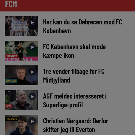
FCM
Her kan du se Debrecen mod FC
►
København
FC København skal møde
►
kæmpe ikon
TOPNYHED
Tre vender tilbage for FC
►
Midtjylland
NYHEDER
AGF meldes interesseret i
►
Superliga-profil
AVIS
Christian Nørgaard: Derfor
TRANSFER
►
skifter jeg til Everton