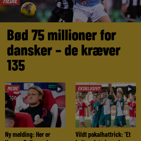
MEDIE
Bød 75 millioner for
dansker – de kræver
135
MEDIE
EKSKLUSIVT
►
►
Ny melding: Her er
Vildt pokalhattrick: ‘Et