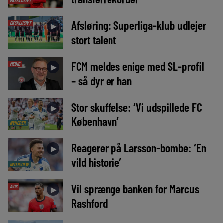
EKSKLUSIVT
Afsløring: Superliga-klub udlejer
EKSKLUSIVT
►
stort talent
FCM meldes enige med SL-profil
MEDIE
►
– så dyr er han
Stor skuffelse: ‘Vi udspillede FC
►
København’
NYHEDER
Reagerer på Larsson-bombe: ‘En
►
vild historie’
INTERVIEW
Vil sprænge banken for Marcus
AVIS
►
Rashford