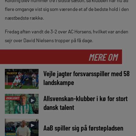
Kolding blev nummer tre i sidste sæson, så klubben har nu ad
flere omgange vist sig som værende et af de bedste hold i den
næstbedste række.
Fredag aften vandt de 3-2 over AC Horsens, hvilket var anden
sejr over David Nielsens tropper på få dage.
MERE OM
Vejle jagter forsvarsspiller med 58
TRANSFER
landskampe
Allsvenskan-klubber i kø for stort
EKSKLUSIVT
►
dansk talent
►
AaB spiller sig på førstepladsen
NYHEDER