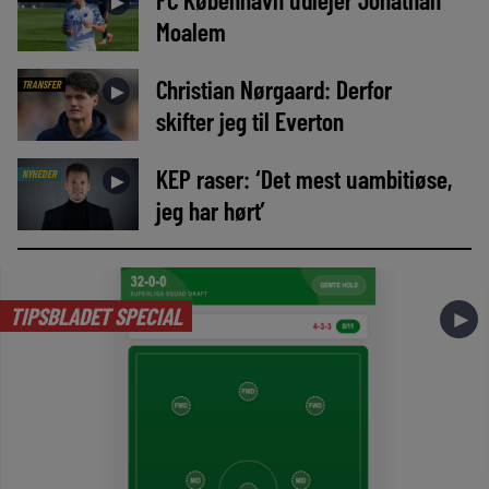
►
Moalem
Christian Nørgaard: Derfor
TRANSFER
►
skifter jeg til Everton
KEP raser: ‘Det mest uambitiøse,
NYHEDER
►
jeg har hørt’
TIPSBLADET SPECIAL
►