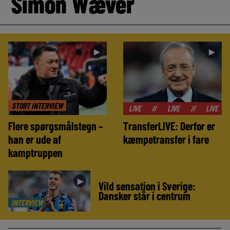
Simon Wæver
►
►
STORT INTERVIEW
//
LIVE
//
LIVE
//
LIVE
//
LIVE
Flere spørgsmålstegn –
TransferLIVE: Derfor er
han er ude af
kæmpetransfer i fare
kamptruppen
►
Vild sensation i Sverige:
Dansker står i centrum
INTERVIEW