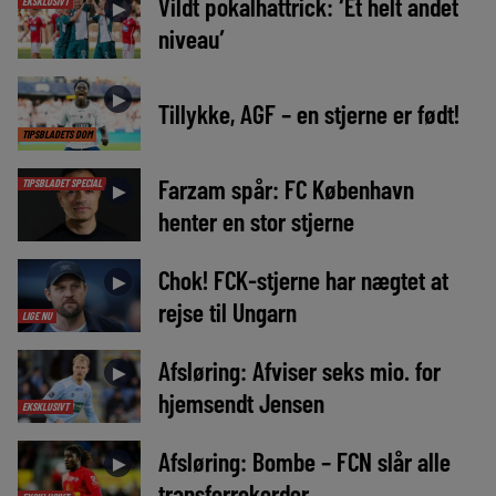
Vildt pokalhattrick: ‘Et helt andet
EKSKLUSIVT
►
niveau’
►
Tillykke, AGF – en stjerne er født!
TIPSBLADETS DOM
Farzam spår: FC København
TIPSBLADET SPECIAL
►
henter en stor stjerne
Chok! FCK-stjerne har nægtet at
►
rejse til Ungarn
LIGE NU
Afsløring: Afviser seks mio. for
►
hjemsendt Jensen
EKSKLUSIVT
Afsløring: Bombe – FCN slår alle
►
transferrekorder