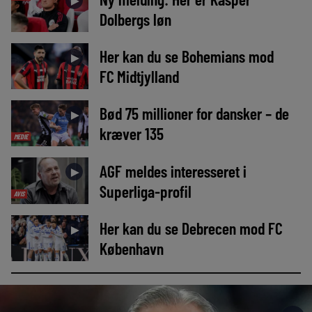
►
Dolbergs løn
Her kan du se Bohemians mod
►
FC Midtjylland
Bød 75 millioner for dansker – de
►
kræver 135
MEDIE
AGF meldes interesseret i
►
Superliga-profil
AVIS
Her kan du se Debrecen mod FC
►
København