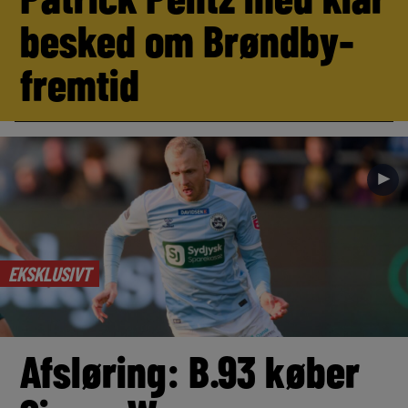
besked om Brøndby-
fremtid
►
EKSKLUSIVT
Afsløring: B.93 køber