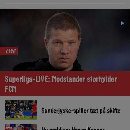
►
LIVE
Superliga-LIVE: Modstander storhylder
FCM
TRANSFER
Sønderjyske-spiller tæt på skifte
Ny melding: Her er Kasper
MEDIE