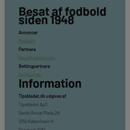
Besat af fodbold
siden 1948
Annoncer
Mediekit
Partnere
Danskfodbold.com
Bettingpartnere
SpilXperten
Information
TIpsbladet.dk udgives af
Tipsbladet ApS
Sankt Annæ Plads 28
1250 København K
Denmark (DK)