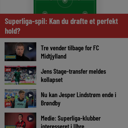
Superliga-spil: Kan du drafte et perfekt
hold?
Tre vender tilbage for FC
►
Midtjylland
NYHEDER
Jens Stage-transfer meldes
AVIS
►
kollapset
Nu kan Jesper Lindstrøm ende i
►
Brøndby
AVIS
Medie: Superliga-klubber
►
interesseret i Uhre
NYHEDER