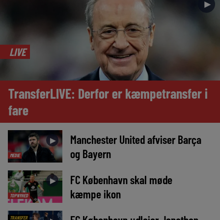
►
LIVE
TransferLIVE: Derfor er kæmpetransfer i
fare
Manchester United afviser Barça
►
og Bayern
MEDIE
FC København skal møde
►
kæmpe ikon
TOPNYHED
FC København udlejer Jonathan
TRANSFER