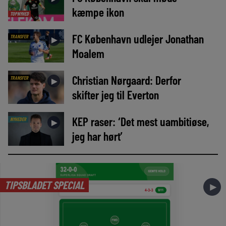
kæmpe ikon
TOPNYHED
FC København udlejer Jonathan
TRANSFER
►
Moalem
Christian Nørgaard: Derfor
TRANSFER
►
skifter jeg til Everton
KEP raser: ‘Det mest uambitiøse,
NYHEDER
►
jeg har hørt’
TIPSBLADET SPECIAL
►