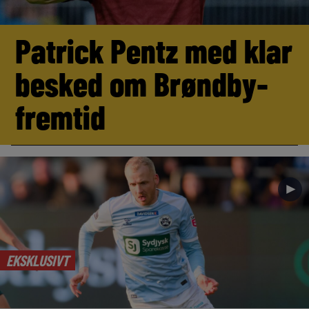
Patrick Pentz med klar
besked om Brøndby-
fremtid
►
EKSKLUSIVT