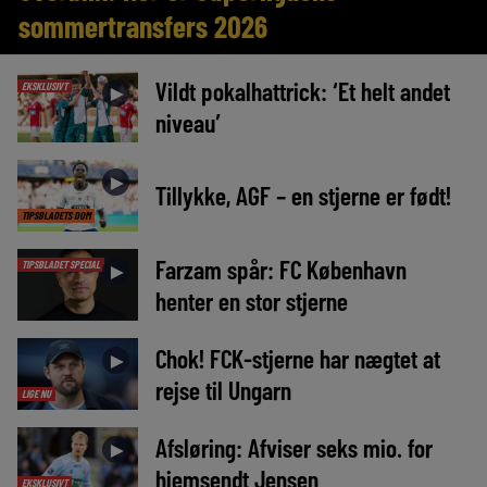
sommertransfers 2026
Vildt pokalhattrick: ‘Et helt andet
EKSKLUSIVT
►
niveau’
►
Tillykke, AGF – en stjerne er født!
TIPSBLADETS DOM
Farzam spår: FC København
TIPSBLADET SPECIAL
►
henter en stor stjerne
Chok! FCK-stjerne har nægtet at
►
rejse til Ungarn
LIGE NU
Afsløring: Afviser seks mio. for
►
hjemsendt Jensen
EKSKLUSIVT