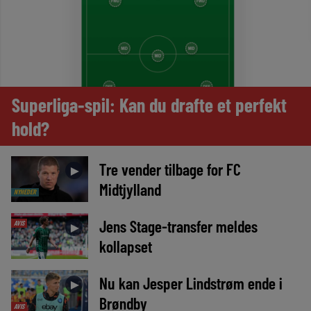
Superliga-spil: Kan du drafte et perfekt
hold?
Tre vender tilbage for FC
►
Midtjylland
NYHEDER
Jens Stage-transfer meldes
AVIS
►
kollapset
Nu kan Jesper Lindstrøm ende i
►
Brøndby
AVIS