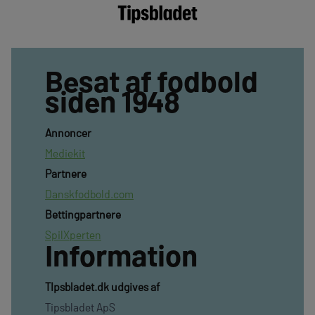
Besat af fodbold
siden 1948
Annoncer
Mediekit
Partnere
Danskfodbold.com
Bettingpartnere
SpilXperten
Information
TIpsbladet.dk udgives af
Tipsbladet ApS