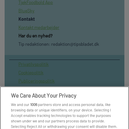
TjekFoodbold App
BlueSky
Kontakt
Kontakt medarbejder
Har du en nyhed?
Tip redaktionen:
redaktion@tipsbladet.dk
Privatilvspolitik
Cookiepolitik
Publiceringspolitik
Vilkår for brug af sitet
We Care About Your Privacy
Spil ansvarligt
We and our
1006
partners store and access personal data, like
Administrer samtykke
browsing data or unique identifiers, on your device. Selecting I
Arkiv
Accept enables tracking technologies to support the purposes
shown under we and our partners process data to provide.
Om os
Selecting Reject All or withdrawing your consent will disable them.