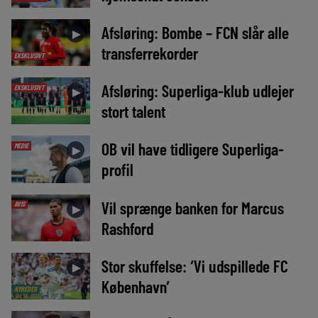
Afsløring: Bombe – FCN slår alle
►
transferrekorder
EKSKLUSIVT
Afsløring: Superliga-klub udlejer
EKSKLUSIVT
►
stort talent
OB vil have tidligere Superliga-
MEDIE
►
profil
Vil sprænge banken for Marcus
AVIS
►
Rashford
Stor skuffelse: ‘Vi udspillede FC
►
København’
NYHEDER