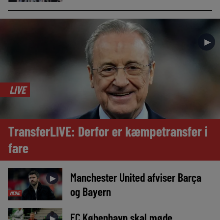
►
LIVE
TransferLIVE: Derfor er kæmpetransfer i
fare
Manchester United afviser Barça
►
og Bayern
MEDIE
FC København skal møde
►