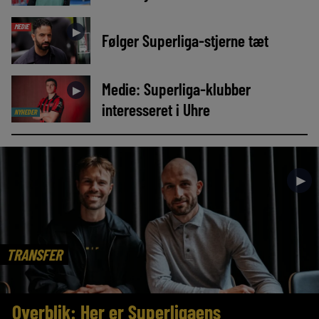
MEDIE
►
Følger Superliga-stjerne tæt
Medie: Superliga-klubber
►
interesseret i Uhre
NYHEDER
►
TRANSFER
Overblik: Her er Superligaens