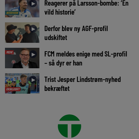
Reagerer på Larsson-bombe: ‘En
►
vild historie’
INTERVIEW
Derfor blev ny AGF-profil
►
udskiftet
FCM meldes enige med SL-profil
MEDIE
►
– så dyr er han
Trist Jesper Lindstrøm-nyhed
►
bekræftet
EKSKLUSIVT