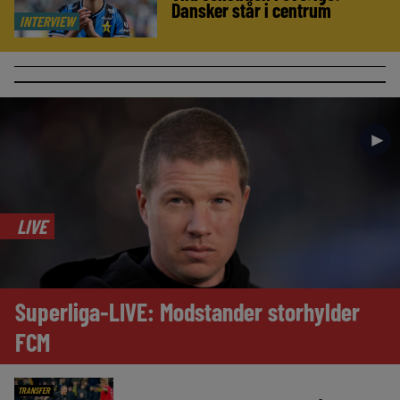
Dansker står i centrum
INTERVIEW
►
LIVE
Superliga-LIVE: Modstander storhylder
FCM
TRANSFER