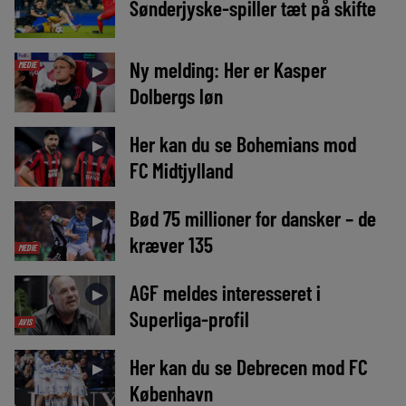
Sønderjyske-spiller tæt på skifte
Ny melding: Her er Kasper
MEDIE
►
Dolbergs løn
Her kan du se Bohemians mod
►
FC Midtjylland
Bød 75 millioner for dansker – de
►
kræver 135
MEDIE
AGF meldes interesseret i
►
Superliga-profil
AVIS
Her kan du se Debrecen mod FC
►
København