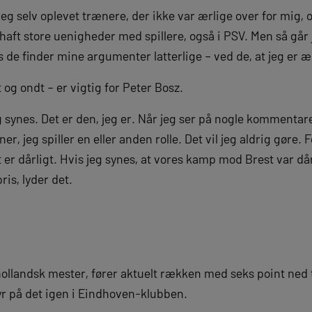
jeg selv oplevet trænere, der ikke var ærlige over for mig, 
aft store uenigheder med spillere, også i PSV. Men så går je
is de finder mine argumenter latterlige – ved de, at jeg er æ
og ondt – er vigtig for Peter Bosz.
g synes. Det er den, jeg er. Når jeg ser på nogle kommentare
r, jeg spiller en eller anden rolle. Det vil jeg aldrig gøre.
t er dårligt. Hvis jeg synes, at vores kamp mod Brest var dårl
ris, lyder det.
hollandsk mester, fører aktuelt rækken med seks point ned 
yr på det igen i Eindhoven-klubben.