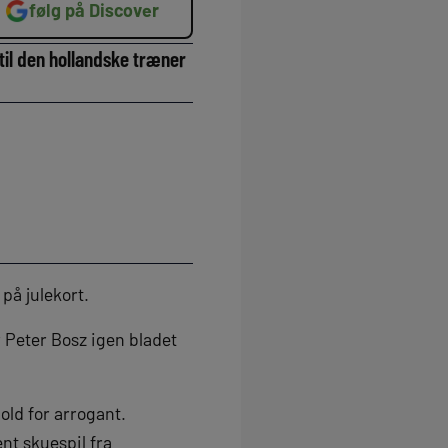
følg på Discover
 til den hollandske træner
på julekort.
 Peter Bosz igen bladet
old for arrogant.
nt skuespil fra