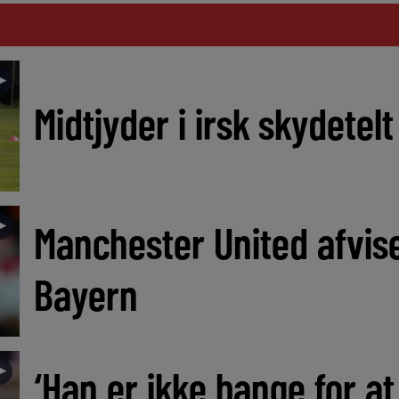
►
Midtjyder i irsk skydetel
►
Manchester United afvis
Bayern
►
‘Han er ikke bange for at