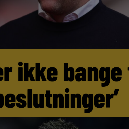
er ikke bange 
beslutninger’