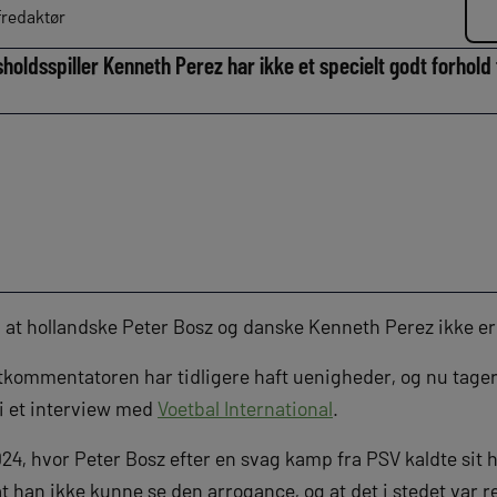
redaktør
holdsspiller Kenneth Perez har ikke et specielt godt forhold
e, at hollandske Peter Bosz og danske Kenneth Perez ikke er 
ommentatoren har tidligere haft uenigheder, og nu tager
i et interview med
Voetbal International
.
2024, hvor Peter Bosz efter en svag kamp fra PSV kaldte sit h
 han ikke kunne se den arrogance, og at det i stedet var re