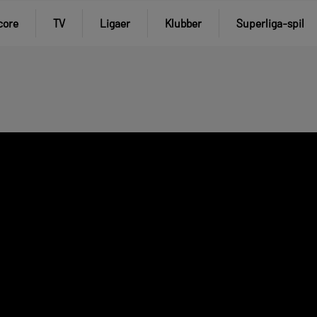
core
TV
Ligaer
Klubber
Superliga-spil