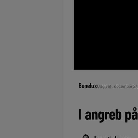
Benelux
Udgivet: december 24,
I angreb på