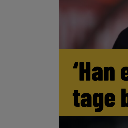
‘Han 
tage 