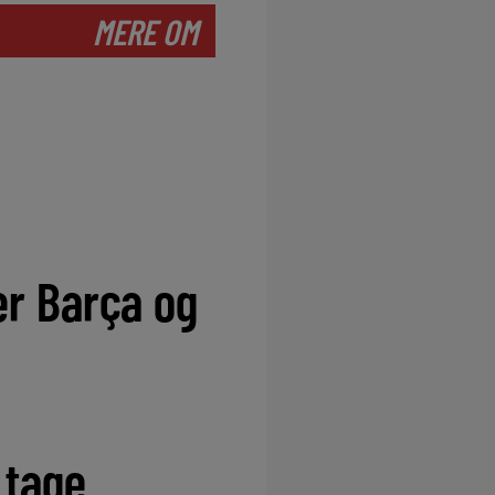
MERE OM
t
er Barça og
 tage