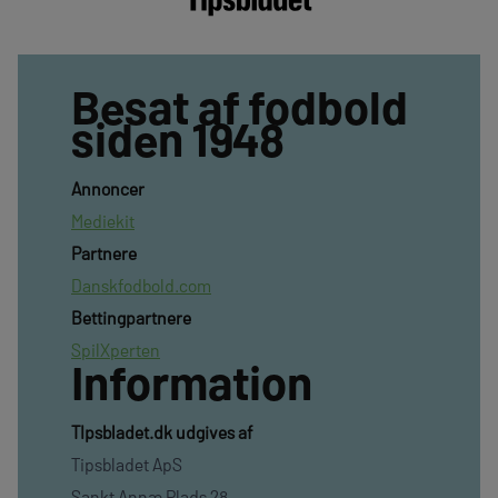
Besat af fodbold
siden 1948
Annoncer
Mediekit
Partnere
Danskfodbold.com
Bettingpartnere
SpilXperten
Information
TIpsbladet.dk udgives af
Tipsbladet ApS
Sankt Annæ Plads 28