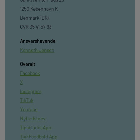
1250 København K
Denmark (DK)
CVR 35 41 57 93
Ansvarshavende
Kenneth Jensen
Overalt
Facebook
X
Instagram
TikTok
Youtube
Nyhedsbrev
Tipsbladet App
TjekFoodbold App