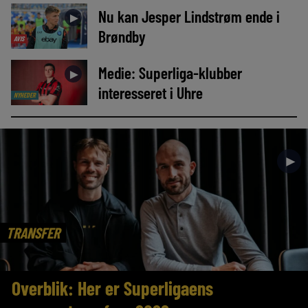
Nu kan Jesper Lindstrøm ende i
►
Brøndby
AVIS
Medie: Superliga-klubber
►
interesseret i Uhre
NYHEDER
►
TRANSFER
Overblik: Her er Superligaens