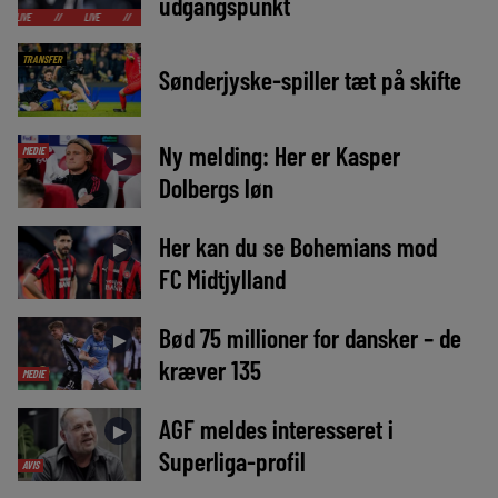
udgangspunkt
/
LIVE
//
LIVE
//
LIVE
//
LIVE
//
LIVE
//
LIVE
//
LIVE
//
TRANSFER
Sønderjyske-spiller tæt på skifte
Ny melding: Her er Kasper
MEDIE
►
Dolbergs løn
Her kan du se Bohemians mod
►
FC Midtjylland
Bød 75 millioner for dansker – de
►
kræver 135
MEDIE
AGF meldes interesseret i
►
Superliga-profil
AVIS