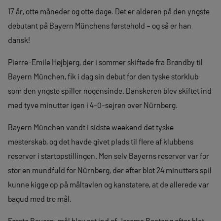
17 år, otte måneder og otte dage. Det er alderen på den yngste
debutant på Bayern Münchens førstehold – og så er han
dansk!
Pierre-Emile Højbjerg, der i sommer skiftede fra Brøndby til
Bayern München, fik i dag sin debut for den tyske storklub
som den yngste spiller nogensinde. Danskeren blev skiftet ind
med tyve minutter igen i 4-0-sejren over Nürnberg.
Bayern München vandt i sidste weekend det tyske
mesterskab, og det havde givet plads til flere af klubbens
reserver i startopstillingen. Men selv Bayerns reserver var for
stor en mundfuld for Nürnberg, der efter blot 24 minutters spil
kunne kigge op på måltavlen og kanstatere, at de allerede var
bagud med tre mål.
Første Bayern-mål blev sat ind af Jerome Boateng efter blot