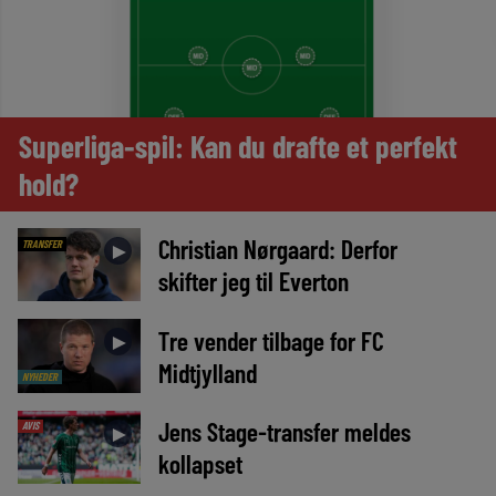
Superliga-spil: Kan du drafte et perfekt
hold?
Christian Nørgaard: Derfor
TRANSFER
►
skifter jeg til Everton
Tre vender tilbage for FC
►
Midtjylland
NYHEDER
Jens Stage-transfer meldes
AVIS
►
kollapset