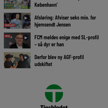
København’
NYHEDER
Afsløring: Afviser seks mio. for
►
hjemsendt Jensen
EKSKLUSIVT
FCM meldes enige med SL-profil
MEDIE
►
– så dyr er han
Derfor blev ny AGF-profil
►
udskiftet