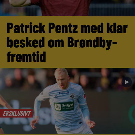
Patrick Pentz med klar
besked om Brøndby-
fremtid
►
EKSKLUSIVT