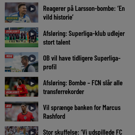
Reagerer på Larsson-bombe: ‘En
►
vild historie’
INTERVIEW
Afsløring: Superliga-klub udlejer
EKSKLUSIVT
►
stort talent
OB vil have tidligere Superliga-
MEDIE
►
profil
Afsløring: Bombe – FCN slår alle
►
transferrekorder
EKSKLUSIVT
Vil sprænge banken for Marcus
AVIS
►
Rashford
Stor skuffelse: ‘Vi udspillede FC
►