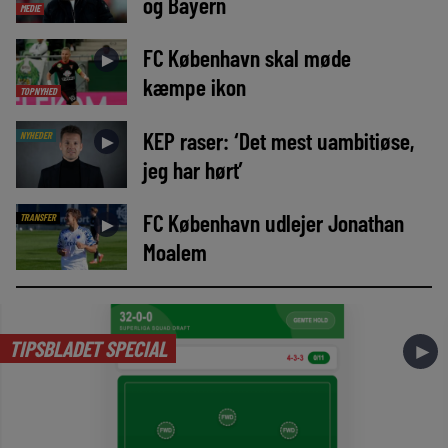
og Bayern
MEDIE
FC København skal møde
►
kæmpe ikon
TOPNYHED
KEP raser: ‘Det mest uambitiøse,
NYHEDER
►
jeg har hørt’
FC København udlejer Jonathan
TRANSFER
►
Moalem
TIPSBLADET SPECIAL
►