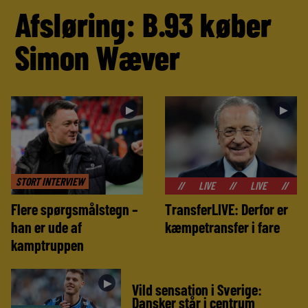
Afsløring: B.93 køber
Simon Wæver
►
►
STORT INTERVIEW
//
LIVE
//
LIVE
//
LIVE
//
Flere spørgsmålstegn –
TransferLIVE: Derfor er
han er ude af
kæmpetransfer i fare
kamptruppen
►
Vild sensation i Sverige:
Dansker står i centrum