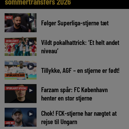
sommertransfers 2026
MEDIE
►
Følger Superliga-stjerne tæt
Vildt pokalhattrick: ‘Et helt andet
EKSKLUSIVT
►
niveau’
►
Tillykke, AGF – en stjerne er født!
TIPSBLADETS DOM
Farzam spår: FC København
TIPSBLADET SPECIAL
►
henter en stor stjerne
Chok! FCK-stjerne har nægtet at
►
rejse til Ungarn
LIGE NU