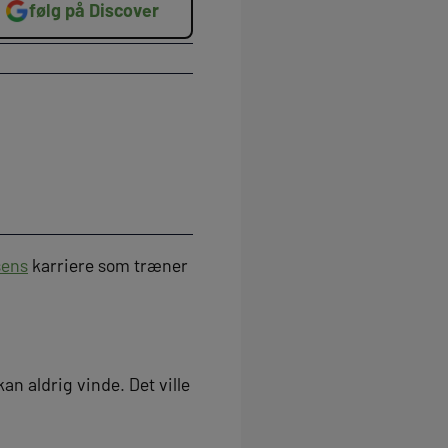
følg på Discover
sens
karriere som træner
n aldrig vinde. Det ville