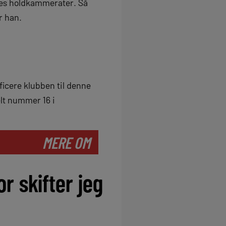
deres holdkammerater. Så
r han.
ficere klubben til denne
lt nummer 16 i
MERE OM
r skifter jeg