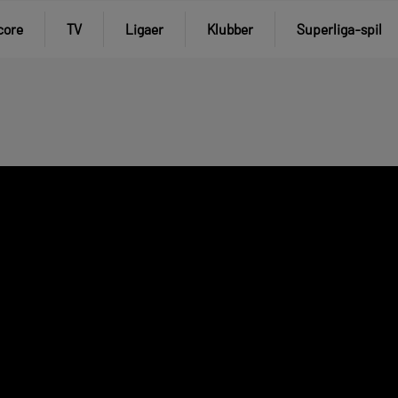
core
TV
Ligaer
Klubber
Superliga-spil