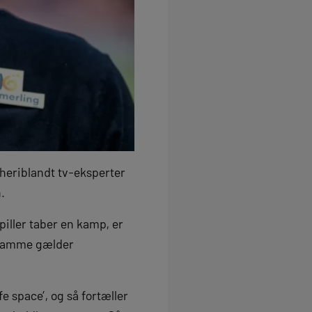
heriblandt tv-eksperter
.
iller taber en kamp, ​​er
t samme gælder
space’, og så fortæller