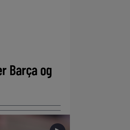
t
er Barça og