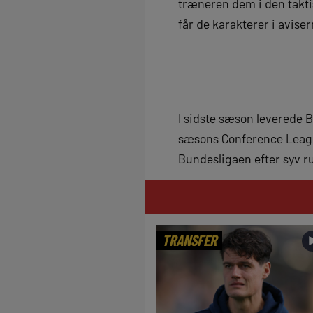
træneren dem i den taktis
får de karakterer i avise
I sidste sæson leverede B
sæsons Conference League
Bundesligaen efter syv r
TRANSFER