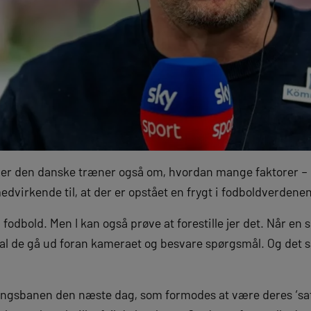
ler den danske træner også om, hvordan mange faktorer – 
edvirkende til, at der er opstået en frygt i fodboldverdenen
 fodbold. Men I kan også prøve at forestille jer det. Når en sp
kal de gå ud foran kameraet og besvare spørgsmål. Og de
gsbanen den næste dag, som formodes at være deres ‘safe 