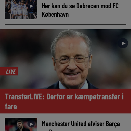
Her kan du se Debrecen mod FC
►
København
►
LIVE
TransferLIVE: Derfor er kæmpetransfer i
fare
Manchester United afviser Barça
►