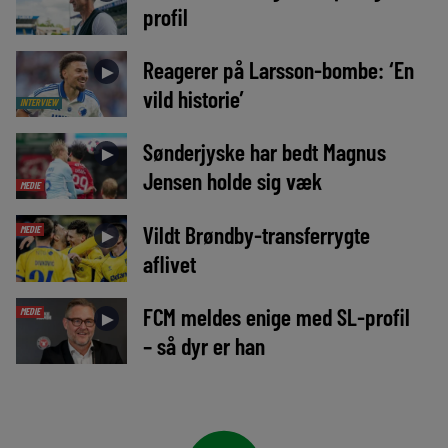
profil
Reagerer på Larsson-bombe: ‘En
►
vild historie’
INTERVIEW
Sønderjyske har bedt Magnus
►
Jensen holde sig væk
MEDIE
Vildt Brøndby-transferrygte
MEDIE
►
aflivet
FCM meldes enige med SL-profil
MEDIE
►
– så dyr er han