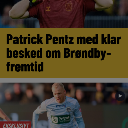
Patrick Pentz med klar
besked om Brøndby-
fremtid
►
EKSKLUSIVT