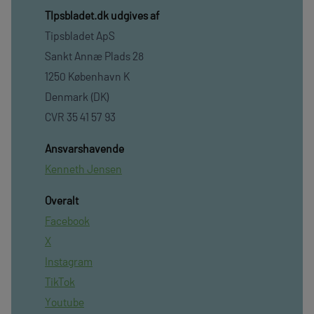
TIpsbladet.dk udgives af
Tipsbladet ApS
Sankt Annæ Plads 28
1250 København K
Denmark (DK)
CVR 35 41 57 93
Ansvarshavende
Kenneth Jensen
Overalt
Facebook
X
Instagram
TikTok
Youtube