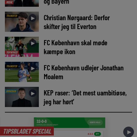
og Bayern
MEDIE
Christian Nørgaard: Derfor
TRANSFER
►
skifter jeg til Everton
FC København skal møde
►
kæmpe ikon
TOPNYHED
FC København udlejer Jonathan
TRANSFER
►
Moalem
KEP raser: ‘Det mest uambitiøse,
NYHEDER
►
jeg har hørt’
TIPSBLADET SPECIAL
►