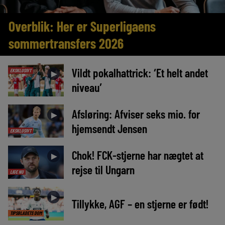
Overblik: Her er Superligaens
sommertransfers 2026
Vildt pokalhattrick: ‘Et helt andet
EKSKLUSIVT
►
niveau’
Afsløring: Afviser seks mio. for
►
hjemsendt Jensen
EKSKLUSIVT
Chok! FCK-stjerne har nægtet at
►
rejse til Ungarn
LIGE NU
►
Tillykke, AGF – en stjerne er født!
TIPSBLADETS DOM