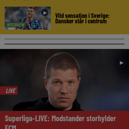
►
Vild sensation i Sverige:
Dansker står i centrum
INTERVIEW
►
LIVE
Superliga-LIVE: Modstander storhylder
FCM