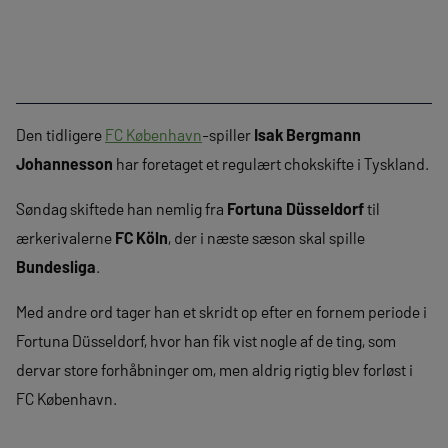
Den tidligere
FC København
-spiller
Isak Bergmann
Johannesson
har foretaget et regulært chokskifte i Tyskland.
Søndag skiftede han nemlig fra
Fortuna Düsseldorf
til
ærkerivalerne
FC Köln
, der i næste sæson skal spille
Bundesliga
.
Med andre ord tager han et skridt op efter en fornem periode i
Fortuna Düsseldorf, hvor han fik vist nogle af de ting, som
dervar store forhåbninger om, men aldrig rigtig blev forløst i
FC København.