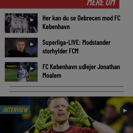
MERE OM
Her kan du se Debrecen mod FC
►
København
Superliga-LIVE: Modstander
►
storhylder FCM
FC København udlejer Jonathan
TRANSFER
►
Moalem
INTERVIEW
►