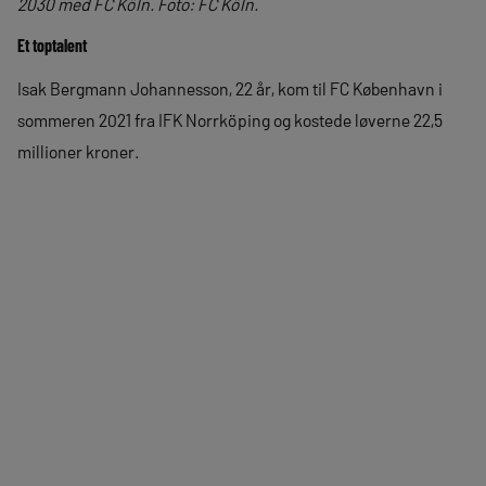
2030 med FC Köln. Foto: FC Köln.
Et toptalent
Isak Bergmann Johannesson, 22 år, kom til FC København i
sommeren 2021 fra IFK Norrköping og kostede løverne 22,5
millioner kroner.