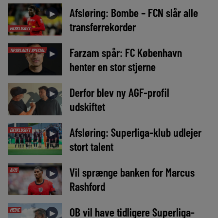
Afsløring: Bombe – FCN slår alle
►
transferrekorder
EKSKLUSIVT
Farzam spår: FC København
TIPSBLADET SPECIAL
►
henter en stor stjerne
Derfor blev ny AGF-profil
►
udskiftet
Afsløring: Superliga-klub udlejer
EKSKLUSIVT
►
stort talent
Vil sprænge banken for Marcus
AVIS
►
Rashford
OB vil have tidligere Superliga-
MEDIE
►