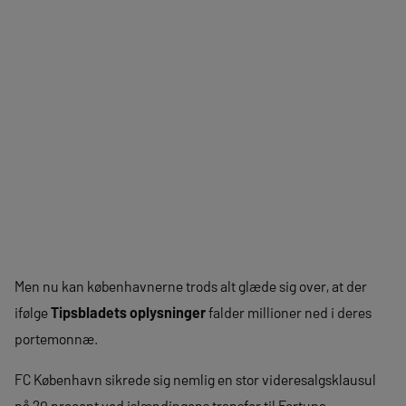
Men nu kan københavnerne trods alt glæde sig over, at der
ifølge
Tipsbladets oplysninger
falder millioner ned i deres
portemonnæ.
FC København sikrede sig nemlig en stor videresalgsklausul
på 20 procent ved islændingens transfer til Fortuna