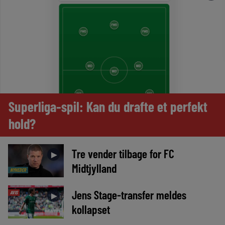
Superliga-spil: Kan du drafte et perfekt
hold?
Tre vender tilbage for FC
►
Midtjylland
NYHEDER
Jens Stage-transfer meldes
AVIS
►
kollapset