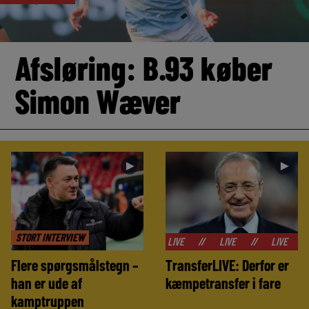
Afsløring: B.93 køber
Simon Wæver
►
►
STORT INTERVIEW
//
LIVE
//
LIVE
//
LIVE
//
LIVE
Flere spørgsmålstegn –
TransferLIVE: Derfor er
han er ude af
kæmpetransfer i fare
kamptruppen