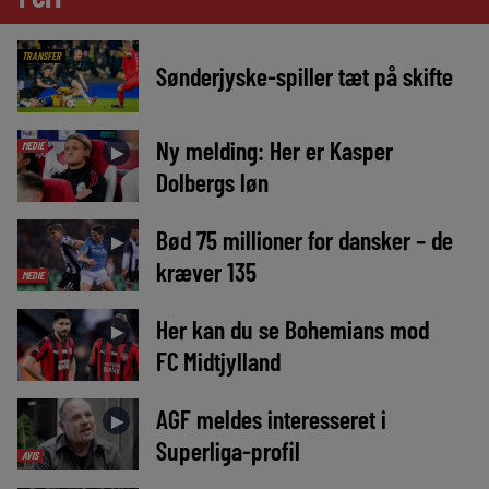
TRANSFER
Sønderjyske-spiller tæt på skifte
Ny melding: Her er Kasper
MEDIE
►
Dolbergs løn
Bød 75 millioner for dansker – de
►
kræver 135
MEDIE
Her kan du se Bohemians mod
►
FC Midtjylland
AGF meldes interesseret i
►
Superliga-profil
AVIS