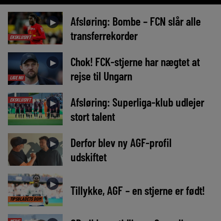
Afsløring: Bombe – FCN slår alle
►
transferrekorder
EKSKLUSIVT
Chok! FCK-stjerne har nægtet at
►
rejse til Ungarn
LIGE NU
Afsløring: Superliga-klub udlejer
EKSKLUSIVT
►
stort talent
Derfor blev ny AGF-profil
►
udskiftet
►
Tillykke, AGF – en stjerne er født!
TIPSBLADETS DOM