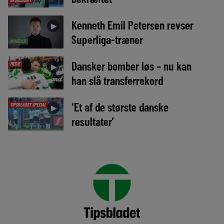
EKSKLUSIVT
Kenneth Emil Petersen revser
►
Superliga-træner
NYHEDER
Dansker bomber løs – nu kan
MEDIE
►
han slå transferrekord
‘Et af de største danske
TIPSBLADET SPECIAL
►
resultater’