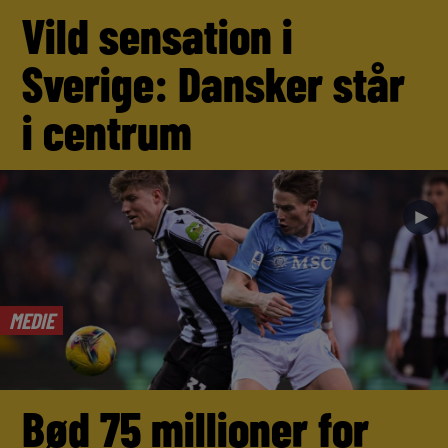
Vild sensation i
Sverige: Dansker står
i centrum
►
MEDIE
Bød 75 millioner for