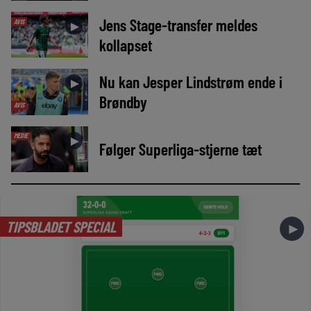
Jens Stage-transfer meldes
AVIS
►
kollapset
Nu kan Jesper Lindstrøm ende i
►
Brøndby
AVIS
MEDIE
►
Følger Superliga-stjerne tæt
TIPSBLADET SPECIAL
►