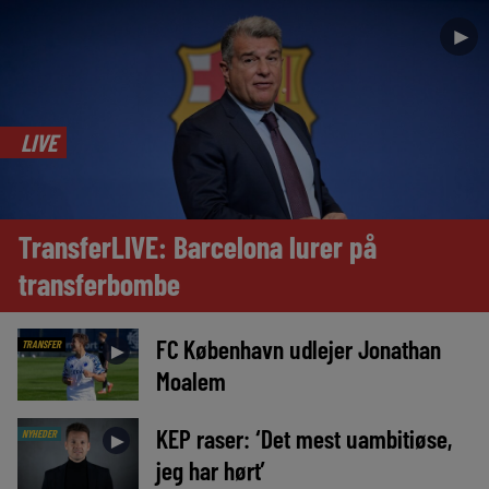
►
LIVE
TransferLIVE: Barcelona lurer på
transferbombe
FC København udlejer Jonathan
TRANSFER
►
Moalem
KEP raser: ‘Det mest uambitiøse,
NYHEDER
►
jeg har hørt’