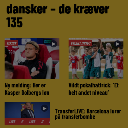
dansker – de kræver
135
MEDIE
EKSKLUSIVT
►
►
Ny melding: Her er
Vildt pokalhattrick: ‘Et
Kasper Dolbergs løn
helt andet niveau’
►
TransferLIVE: Barcelona lurer
på transferbombe
//
LIVE
//
LIVE
//
LIVE
//
LIVE
//
LIVE
//
LIVE
//