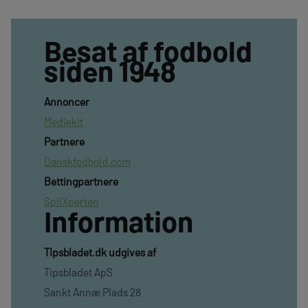
Besat af fodbold
siden 1948
Annoncer
Mediekit
Partnere
Danskfodbold.com
Bettingpartnere
SpilXperten
Information
TIpsbladet.dk udgives af
Tipsbladet ApS
Sankt Annæ Plads 28