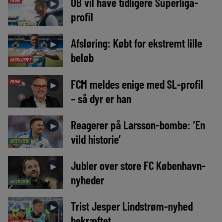
OB vil have tidligere Superliga-
MEDIE
►
profil
Afsløring: Købt for ekstremt lille
►
beløb
EKSKLUSIVT
FCM meldes enige med SL-profil
MEDIE
►
– så dyr er han
Reagerer på Larsson-bombe: ‘En
►
vild historie’
INTERVIEW
Jubler over store FC København-
►
nyheder
INTERVIEW
Trist Jesper Lindstrøm-nyhed
►
bekræftet