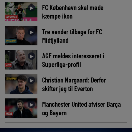
FC København skal møde
►
kæmpe ikon
TOPNYHED
Tre vender tilbage for FC
►
Midtjylland
NYHEDER
AGF meldes interesseret i
►
Superliga-profil
AVIS
Christian Nørgaard: Derfor
TRANSFER
►
skifter jeg til Everton
Manchester United afviser Barça
►
og Bayern
MEDIE