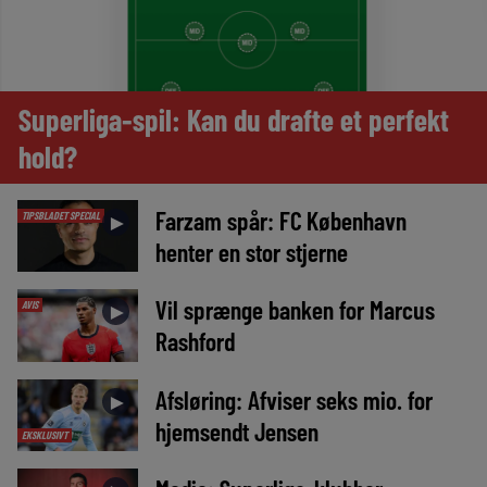
Superliga-spil: Kan du drafte et perfekt
hold?
Farzam spår: FC København
TIPSBLADET SPECIAL
►
henter en stor stjerne
Vil sprænge banken for Marcus
AVIS
►
Rashford
Afsløring: Afviser seks mio. for
►
hjemsendt Jensen
EKSKLUSIVT