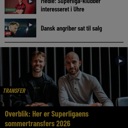
Medie: Superliga-klubber
►
interesseret i Uhre
NYHEDER
►
Dansk angriber sat til salg
AVIS
►
TRANSFER
Overblik: Her er Superligaens
sommertransfers 2026