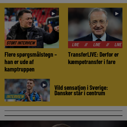
►
►
STORT INTERVIEW
//
LIVE
//
LIVE
//
LIVE
//
LIVE
Flere spørgsmålstegn –
TransferLIVE: Derfor er
han er ude af
kæmpetransfer i fare
kamptruppen
►
Vild sensation i Sverige:
Dansker står i centrum
INTERVIEW