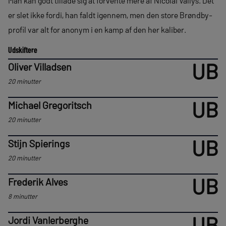
Man kan godt tillade sig at forvente mere af Nicolai Vallys. Det
er slet ikke fordi, han faldt igennem, men den store Brøndby-
profil var alt for anonym i en kamp af den her kaliber.
Udskiftere
UB
Oliver Villadsen
20 minutter
UB
Michael Gregoritsch
20 minutter
UB
Stijn Spierings
20 minutter
UB
Frederik Alves
8 minutter
UB
Jordi Vanlerberghe