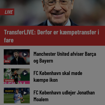
LIVE
TransferLIVE: Derfor er kæmpetransfer i
fare
Manchester United afviser Barça
►
og Bayern
MEDIE
FC København skal møde
►
kæmpe ikon
TOPNYHED
FC København udlejer Jonathan
TRANSFER
►
Moalem