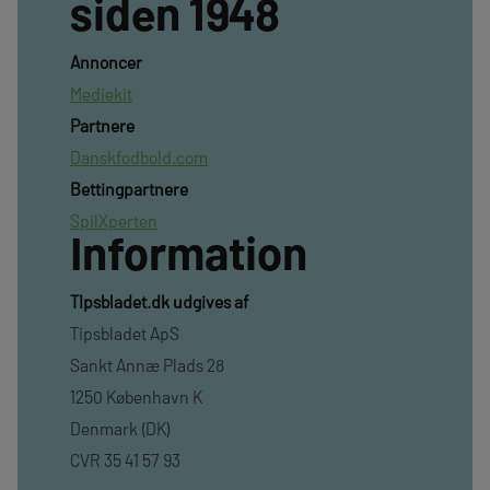
siden 1948
Annoncer
Mediekit
Partnere
Danskfodbold.com
Bettingpartnere
SpilXperten
Information
TIpsbladet.dk udgives af
Tipsbladet ApS
Sankt Annæ Plads 28
1250 København K
Denmark (DK)
CVR 35 41 57 93