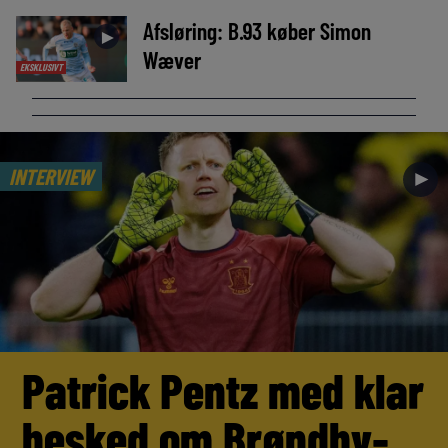
Afsløring: B.93 køber Simon
►
Wæver
EKSKLUSIVT
INTERVIEW
►
Patrick Pentz med klar
besked om Brøndby-