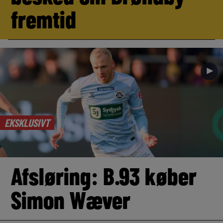
fremtid
►
EKSKLUSIVT
Afsløring: B.93 køber
Simon Wæver