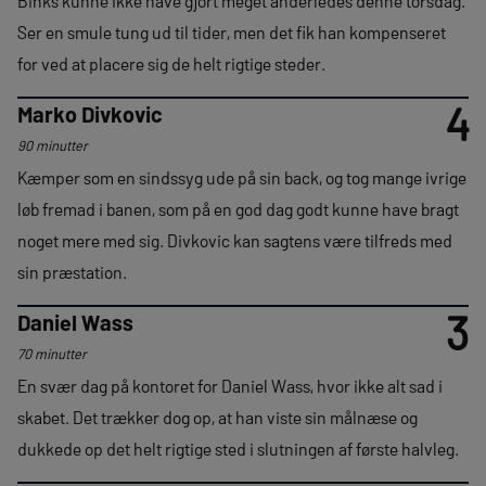
Binks kunne ikke have gjort meget anderledes denne torsdag.
Ser en smule tung ud til tider, men det fik han kompenseret
for ved at placere sig de helt rigtige steder.
4
Marko Divkovic
90 minutter
Kæmper som en sindssyg ude på sin back, og tog mange ivrige
løb fremad i banen, som på en god dag godt kunne have bragt
noget mere med sig. Divkovic kan sagtens være tilfreds med
sin præstation.
3
Daniel Wass
70 minutter
En svær dag på kontoret for Daniel Wass, hvor ikke alt sad i
skabet. Det trækker dog op, at han viste sin målnæse og
dukkede op det helt rigtige sted i slutningen af første halvleg.