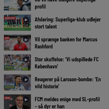
profil
Afsløring: Superliga-klub udlejer
EKSKLUSIVT
►
stort talent
Vil sprænge banken for Marcus
AVIS
►
Rashford
Stor skuffelse: ‘Vi udspillede FC
►
København’
NYHEDER
Reagerer på Larsson-bombe: ‘En
►
vild historie’
INTERVIEW
FCM meldes enige med SL-profil
MEDIE
►
– så dyr er han