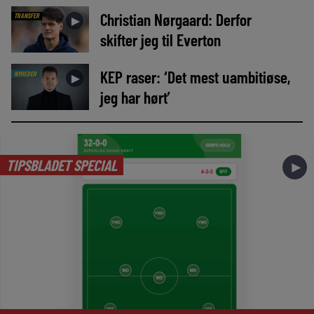
Christian Nørgaard: Derfor
TRANSFER
►
skifter jeg til Everton
KEP raser: ‘Det mest uambitiøse,
NYHEDER
►
jeg har hørt’
TIPSBLADET SPECIAL
►