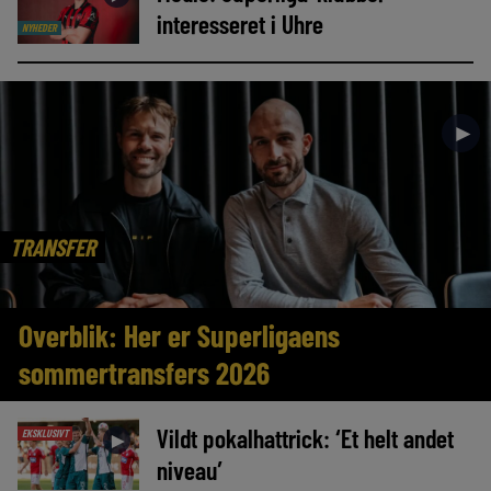
interesseret i Uhre
NYHEDER
►
TRANSFER
Overblik: Her er Superligaens
sommertransfers 2026
Vildt pokalhattrick: ‘Et helt andet
EKSKLUSIVT
►
niveau’