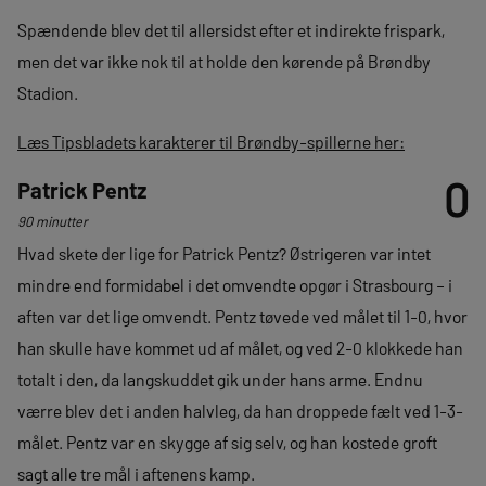
Spændende blev det til allersidst efter et indirekte frispark,
men det var ikke nok til at holde den kørende på Brøndby
Stadion.
Læs Tipsbladets karakterer til Brøndby-spillerne her:
0
Patrick Pentz
90 minutter
Hvad skete der lige for Patrick Pentz? Østrigeren var intet
mindre end formidabel i det omvendte opgør i Strasbourg – i
aften var det lige omvendt. Pentz tøvede ved målet til 1-0, hvor
han skulle have kommet ud af målet, og ved 2-0 klokkede han
totalt i den, da langskuddet gik under hans arme. Endnu
værre blev det i anden halvleg, da han droppede fælt ved 1-3-
målet. Pentz var en skygge af sig selv, og han kostede groft
sagt alle tre mål i aftenens kamp.