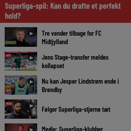
Superliga-spil: Kan du drafte et perfekt
hold?
Tre vender tilbage for FC
►
Midtjylland
NYHEDER
Jens Stage-transfer meldes
AVIS
►
kollapset
Nu kan Jesper Lindstrøm ende i
►
Brøndby
AVIS
MEDIE
►
Følger Superliga-stjerne tæt
Medie: Superliga-klubber
►