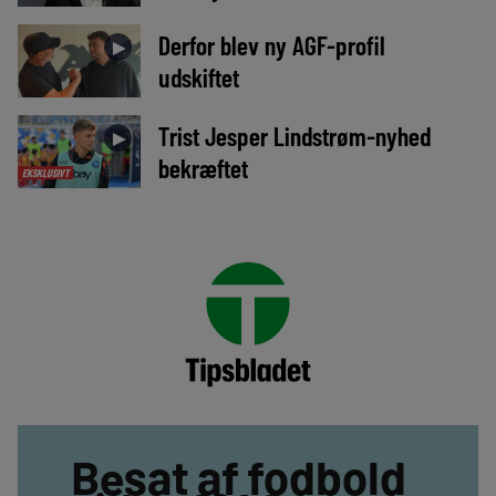
Derfor blev ny AGF-profil
►
udskiftet
Trist Jesper Lindstrøm-nyhed
►
bekræftet
EKSKLUSIVT
Besat af fodbold