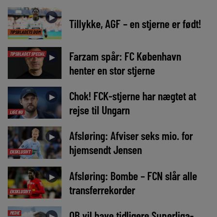
►
Tillykke, AGF – en stjerne er født!
TIPSBLADETS DOM
Farzam spår: FC København
TIPSBLADET SPECIAL
►
henter en stor stjerne
Chok! FCK-stjerne har nægtet at
►
rejse til Ungarn
LIGE NU
Afsløring: Afviser seks mio. for
►
hjemsendt Jensen
EKSKLUSIVT
Afsløring: Bombe – FCN slår alle
►
transferrekorder
EKSKLUSIVT
OB vil have tidligere Superliga-
MEDIE
►