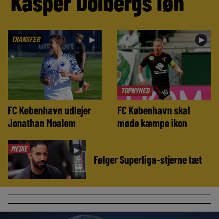
Kasper Dolbergs løn
TRANSFER
►
►
TOPNYHED
FC København udlejer
FC København skal
Jonathan Moalem
møde kæmpe ikon
MEDIE
►
Følger Superliga-stjerne tæt