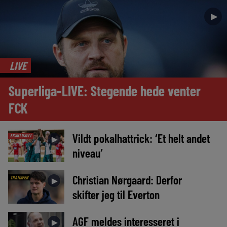
►
LIVE
Superliga-LIVE: Stegende hede venter
FCK
Vildt pokalhattrick: ‘Et helt andet
EKSKLUSIVT
►
niveau’
Christian Nørgaard: Derfor
TRANSFER
►
skifter jeg til Everton
AGF meldes interesseret i
►