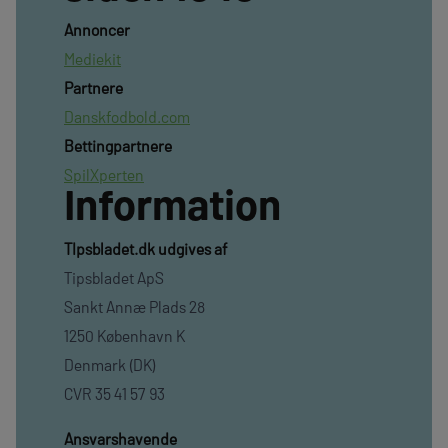
Annoncer
Mediekit
Partnere
Danskfodbold.com
Bettingpartnere
SpilXperten
Information
TIpsbladet.dk udgives af
Tipsbladet ApS
Sankt Annæ Plads 28
1250 København K
Denmark (DK)
CVR 35 41 57 93
Ansvarshavende