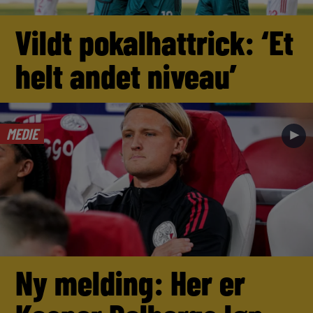
Vildt pokalhattrick: ‘Et
helt andet niveau’
MEDIE
►
Ny melding: Her er