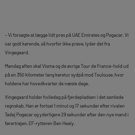
– Vi forsøgte at lægge lidt pres på UAE Emirates og Pogacar. Vi
var godt kørende, så hvorfor ikke prøve, lyder det fra
Vingegaard.
Mandag aften skal Visma og de øvrige Tour de France-hold ud
på en 350 kilometer lang køretur sydpå mod Toulouse, hvor
holdene har hovedkvarter de næste dage.
Vingegaard holder hviledag på fjerdepladsen i det samlede
regnskab. Han er fortsat 1 minut og 17 sekunder efter rivalen
Tadej Pogacar og yderligere 29 sekunder efter den nye mand i
førertrøjen, EF-rytteren Ben Healy.