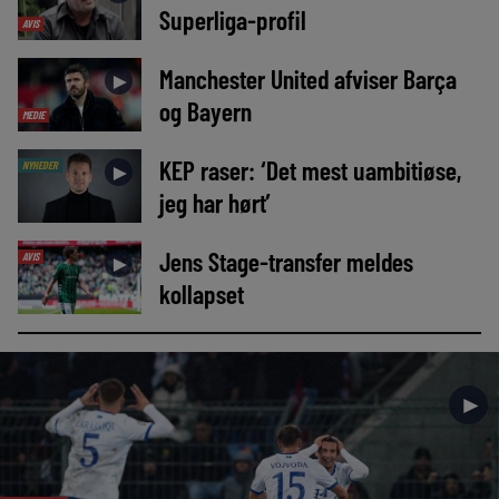
Superliga-profil
AVIS
Manchester United afviser Barça
►
og Bayern
MEDIE
KEP raser: ‘Det mest uambitiøse,
NYHEDER
►
jeg har hørt’
Jens Stage-transfer meldes
AVIS
►
kollapset
►