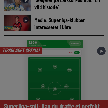
►
vild historie’
INTERVIEW
Medie: Superliga-klubber
►
interesseret i Uhre
NYHEDER
TIPSBLADET SPECIAL
►
Superliga-spil: Kan du drafte et perfekt