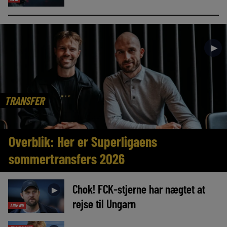
►
TRANSFER
Overblik: Her er Superligaens
sommertransfers 2026
Chok! FCK-stjerne har nægtet at
►
rejse til Ungarn
LIGE NU