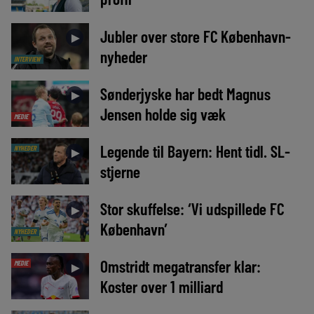
Jubler over store FC København-
►
nyheder
INTERVIEW
Sønderjyske har bedt Magnus
►
Jensen holde sig væk
MEDIE
Legende til Bayern: Hent tidl. SL-
NYHEDER
►
stjerne
Stor skuffelse: ‘Vi udspillede FC
►
København’
NYHEDER
Omstridt megatransfer klar:
MEDIE
►
Koster over 1 milliard