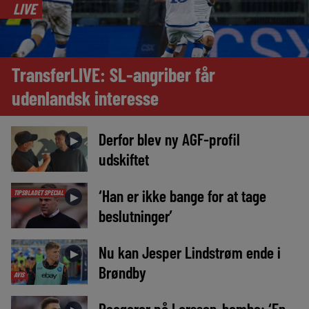
LIVE
TransferLIVE: SL-angriber får
udenlandsk interesse
Derfor blev ny AGF-profil
►
udskiftet
‘Han er ikke bange for at tage
TIPSBLADET SPECIAL
►
beslutninger’
Nu kan Jesper Lindstrøm ende i
►
Brøndby
AVIS
Reagerer på Larsson-bombe: ‘En