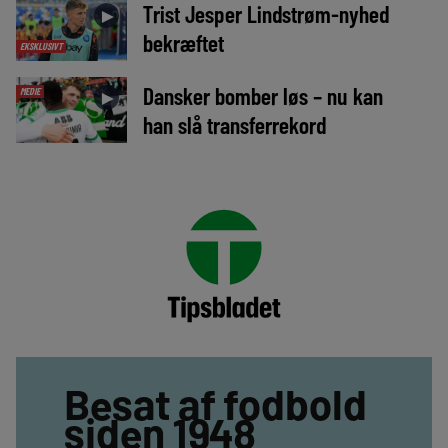
Trist Jesper Lindstrøm-nyhed
►
bekræftet
EKSKLUSIVT
Dansker bomber løs – nu kan
MEDIE
►
han slå transferrekord
Besat af fodbold
siden 1948