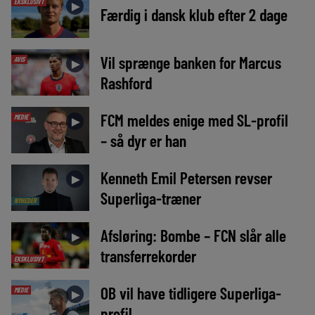
EKSKLUSIVT
►
Færdig i dansk klub efter 2 dage
Vil sprænge banken for Marcus
AVIS
►
Rashford
FCM meldes enige med SL-profil
MEDIE
►
– så dyr er han
Kenneth Emil Petersen revser
►
Superliga-træner
NYHEDER
Afsløring: Bombe – FCN slår alle
►
transferrekorder
EKSKLUSIVT
OB vil have tidligere Superliga-
MEDIE
►
profil