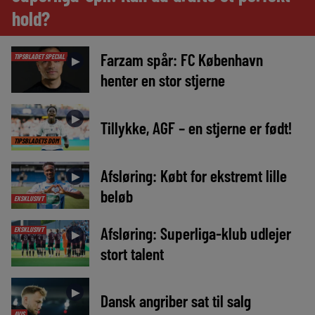
hold?
Farzam spår: FC København
TIPSBLADET SPECIAL
►
henter en stor stjerne
►
Tillykke, AGF – en stjerne er født!
TIPSBLADETS DOM
Afsløring: Købt for ekstremt lille
►
beløb
EKSKLUSIVT
Afsløring: Superliga-klub udlejer
EKSKLUSIVT
►
stort talent
►
Dansk angriber sat til salg
AVIS