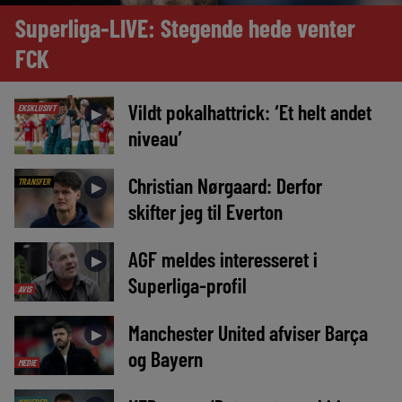
Superliga-LIVE: Stegende hede venter
FCK
Vildt pokalhattrick: ‘Et helt andet
EKSKLUSIVT
►
niveau’
Christian Nørgaard: Derfor
TRANSFER
►
skifter jeg til Everton
AGF meldes interesseret i
►
Superliga-profil
AVIS
Manchester United afviser Barça
►
og Bayern
MEDIE