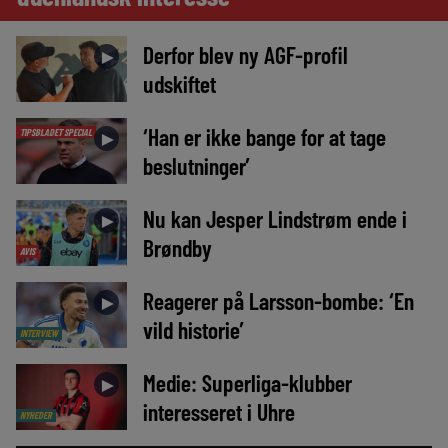
Derfor blev ny AGF-profil
►
udskiftet
‘Han er ikke bange for at tage
TIPSBLADET SPECIAL
►
beslutninger’
Nu kan Jesper Lindstrøm ende i
►
Brøndby
AVIS
Reagerer på Larsson-bombe: ‘En
►
vild historie’
INTERVIEW
Medie: Superliga-klubber
►
interesseret i Uhre
NYHEDER