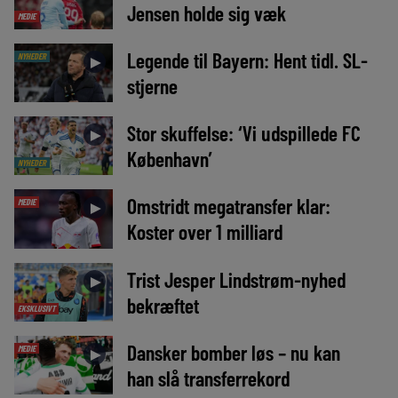
Jensen holde sig væk
MEDIE
Legende til Bayern: Hent tidl. SL-
NYHEDER
►
stjerne
Stor skuffelse: ‘Vi udspillede FC
►
København’
NYHEDER
Omstridt megatransfer klar:
MEDIE
►
Koster over 1 milliard
Trist Jesper Lindstrøm-nyhed
►
bekræftet
EKSKLUSIVT
Dansker bomber løs – nu kan
MEDIE
►
han slå transferrekord