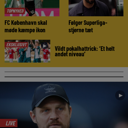
TOPNYHED
FC København skal
Følger Superliga-
møde kæmpe ikon
stjerne tæt
EKSKLUSIVT
►
Vildt pokalhattrick: ‘Et helt
andet niveau’
►
LIVE