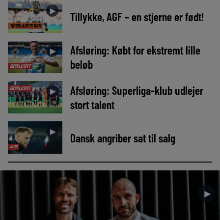
►
Tillykke, AGF – en stjerne er født!
TIPSBLADETS DOM
Afsløring: Købt for ekstremt lille
►
beløb
EKSKLUSIVT
Afsløring: Superliga-klub udlejer
EKSKLUSIVT
►
stort talent
►
Dansk angriber sat til salg
AVIS
►