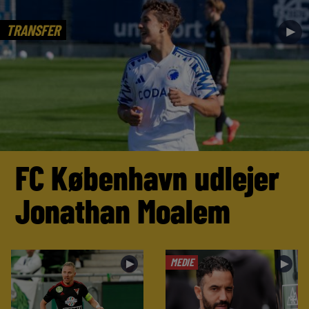
TRANSFER
►
FC København udlejer
Jonathan Moalem
MEDIE
►
►