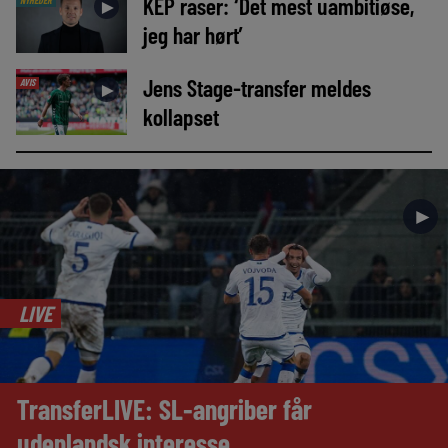
KEP raser: ‘Det mest uambitiøse,
NYHEDER
►
jeg har hørt’
Jens Stage-transfer meldes
AVIS
►
kollapset
►
LIVE
TransferLIVE: SL-angriber får
udenlandsk interesse