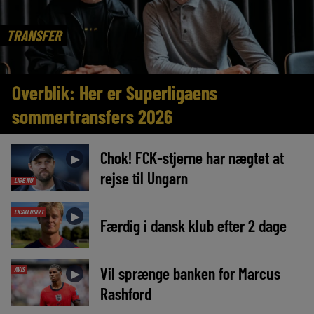
TRANSFER
Overblik: Her er Superligaens
sommertransfers 2026
Chok! FCK-stjerne har nægtet at
►
rejse til Ungarn
LIGE NU
EKSKLUSIVT
►
Færdig i dansk klub efter 2 dage
Vil sprænge banken for Marcus
AVIS
►
Rashford