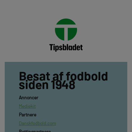
Besat af fodbold
siden 1948
Annoncer
Mediekit
Partnere
Danskfodbold.com
Bettingpartnere