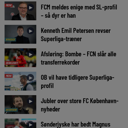
FCM meldes enige med SL-profil
MEDIE
►
– så dyr er han
Kenneth Emil Petersen revser
►
Superliga-træner
NYHEDER
Afsløring: Bombe – FCN slår alle
►
transferrekorder
EKSKLUSIVT
OB vil have tidligere Superliga-
MEDIE
►
profil
Jubler over store FC København-
►
nyheder
INTERVIEW
Sønderjyske har bedt Magnus
►