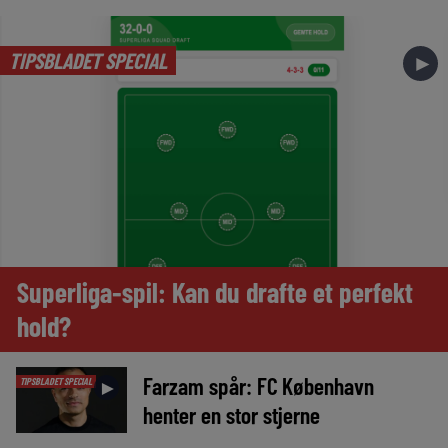
TIPSBLADET SPECIAL
►
Superliga-spil: Kan du drafte et perfekt
hold?
Farzam spår: FC København
TIPSBLADET SPECIAL
►
henter en stor stjerne