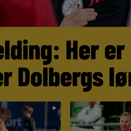
lding: Her er
r Dolbergs lø
►