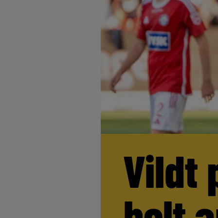
Vildt 
helt 