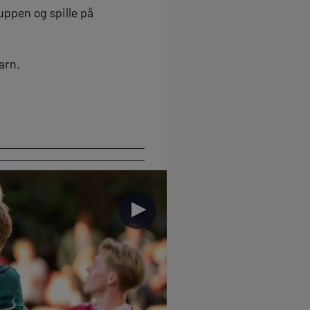
uppen og spille på
arn.
►