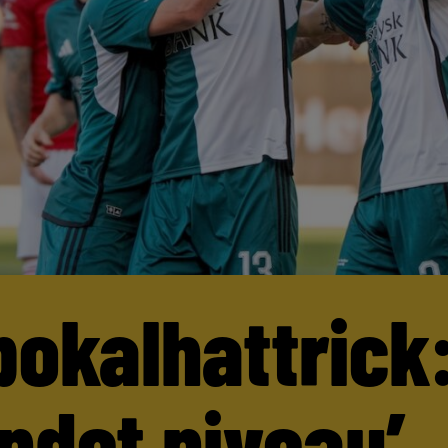
pokalhattrick:
andet niveau’