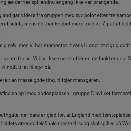
 englændernes spil endnu engang ikke var prangende.
ngland går videre fra gruppen med syv point efter tre kamp
æret solidt, mens det har knebet mere med at få puttet bold
.
f sig selv, men vi har momenter, hvor vi ligner et rigtig god
 i vente fra os. Vi har ikke scoret efter en dødbold endnu. 
i nødt til at få styr på.
erelt en masse gode ting, tilføjer manageren.
sfinalen op imod andenpladsen i gruppe F, hvilket formentl
thgate, der bare er glad for, at England med førstepladsen
oldets ottendedelsfinale næste tirsdag skal spilles på We