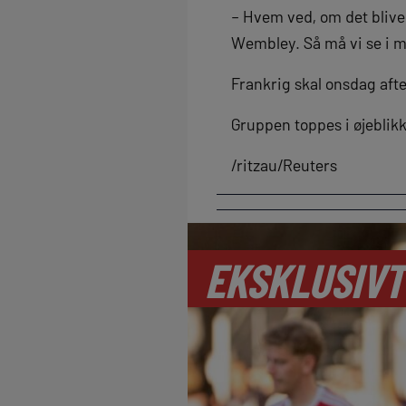
– Hvem ved, om det bliver
Wembley. Så må vi se i m
Frankrig skal onsdag aft
Gruppen toppes i øjeblik
/ritzau/Reuters
EKSKLUSIVT