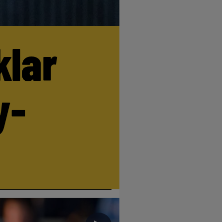
klar
y-