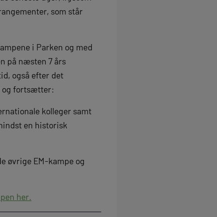
rrangementer, som står
d kampene i Parken og med
nen på næsten 7 års
id, også efter det
 og fortsætter:
ernationale kolleger samt
ndst en historisk
i de øvrige EM-kampe og
pen her.