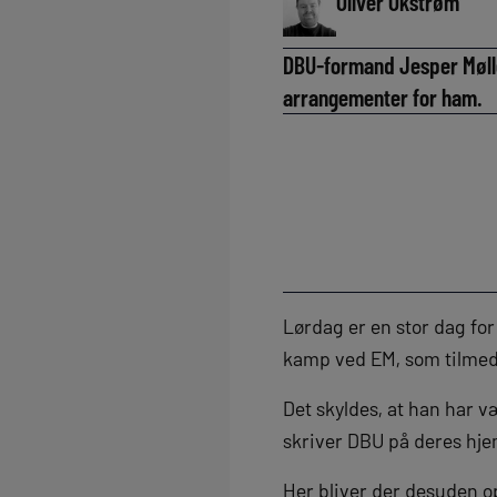
Oliver Okstrøm
DBU-formand Jesper Møller
arrangementer for ham.
Lørdag er en stor dag f
kamp ved EM, som tilmed 
Det skyldes, at han har v
skriver DBU på deres hj
Her bliver der desuden op