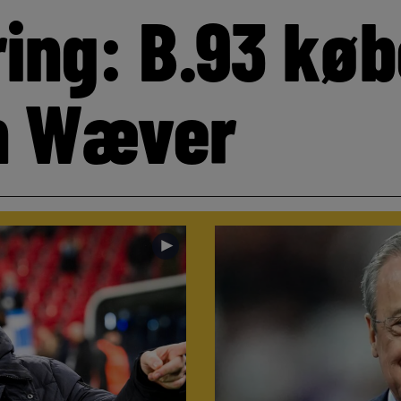
ring: B.93 køb
n Wæver
►