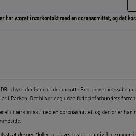
 har været i nærkontakt med en coronasmittet, og det koste
or DBU, hvor der både er det udsatte Repræsentantskabsmø
er i Parken. Det bliver dog uden fodboldforbundets forma
æret i nærkontakt med en coronasmittet, og derfor er han nu
emmeside.
lyst, at Jesper Møller er blevet testet negativ flere gange 