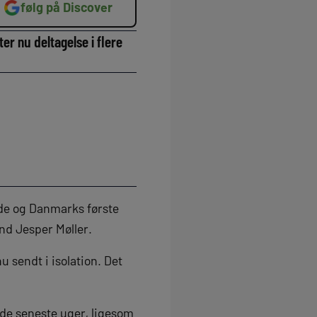
følg på Discover
r nu deltagelse i flere
de og Danmarks første
nd Jesper Møller.
 sendt i isolation. Det
i de seneste uger, ligesom