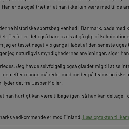
 Han er da også træt af, at han ikke kan være med til de a
til denne historiske sportsbegivenhed i Danmark, både me
det. Derfor er det også bare træls at gå glip af kulminatio
 jeg er testet negativ 5 gange i løbet af den seneste uges t
er jeg naturligvis myndighedernes anvisninger, siger han
ledes. Jeg havde selvfølgelig også glædet mig til at se int
igen efter mange måneder med møder på teams og ikke mi
 lyder det fra Jesper Møller.
at han hurtigt kan være tilbage igen, så han kan deltage 
nmarks vedkommende er mod Finland.
Læs optakten til kam