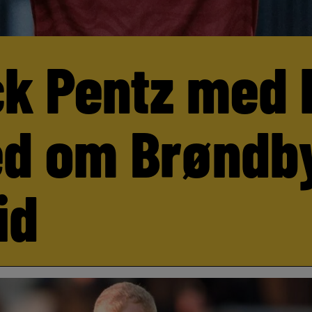
ck Pentz med 
d om Brøndb
id