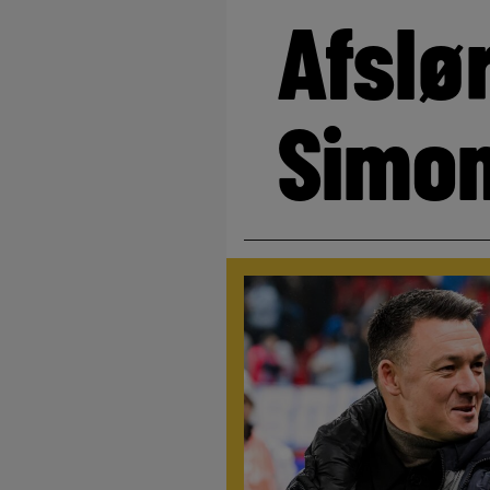
Afslø
Simo