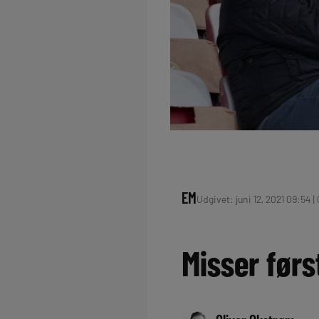
EM
Udgivet: juni 12, 2021 09:54 |
Misser førs