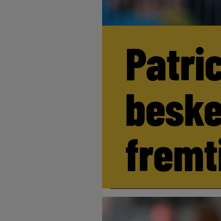
Patri
beske
fremt