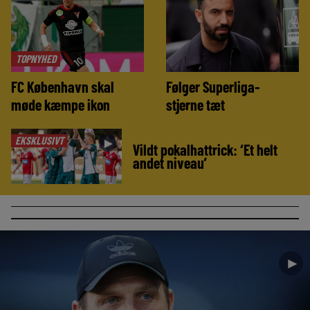
TOPNYHED
FC København skal
Følger Superliga-
møde kæmpe ikon
stjerne tæt
EKSKLUSIVT
►
Vildt pokalhattrick: ‘Et helt
andet niveau’
►