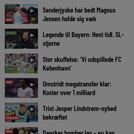
Sønderjyske har bedt Magnus
►
Jensen holde sig væk
MEDIE
Legende til Bayern: Hent tidl. SL-
NYHEDER
►
stjerne
Stor skuffelse: ‘Vi udspillede FC
►
København’
NYHEDER
Omstridt megatransfer klar:
MEDIE
►
Koster over 1 milliard
Trist Jesper Lindstrøm-nyhed
►
bekræftet
EKSKLUSIVT
Dansker bomber løs – nu kan
MEDIE
►