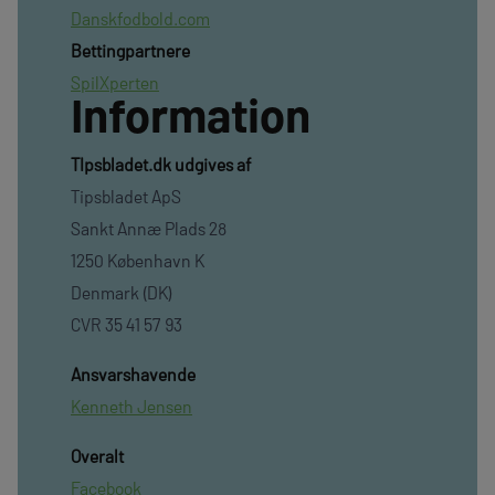
Danskfodbold.com
Bettingpartnere
SpilXperten
Information
TIpsbladet.dk udgives af
Tipsbladet ApS
Sankt Annæ Plads 28
1250 København K
Denmark (DK)
CVR 35 41 57 93
Ansvarshavende
Kenneth Jensen
Overalt
Facebook