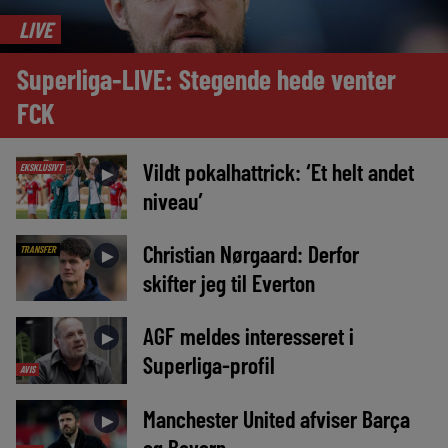
LIVE
Superliga-LIVE: Stegende hede venter
FCK
Vildt pokalhattrick: ‘Et helt andet
EKSKLUSIVT
►
niveau’
Christian Nørgaard: Derfor
TRANSFER
►
skifter jeg til Everton
AGF meldes interesseret i
►
Superliga-profil
AVIS
Manchester United afviser Barça
►
og Bayern