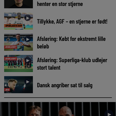
henter en stor stjerne
►
Tillykke, AGF – en stjerne er født!
TIPSBLADETS DOM
Afsløring: Købt for ekstremt lille
►
beløb
EKSKLUSIVT
Afsløring: Superliga-klub udlejer
EKSKLUSIVT
►
stort talent
►
Dansk angriber sat til salg
AVIS
►