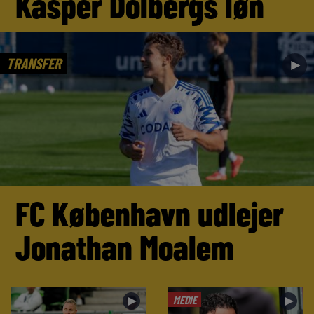
Kasper Dolbergs løn
TRANSFER
►
FC København udlejer
Jonathan Moalem
MEDIE
►
►