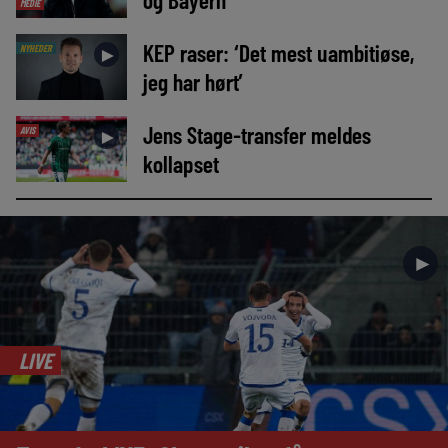
MEDIE
KEP raser: ‘Det mest uambitiøse,
NYHEDER
►
jeg har hørt’
Jens Stage-transfer meldes
AVIS
►
kollapset
►
LIVE