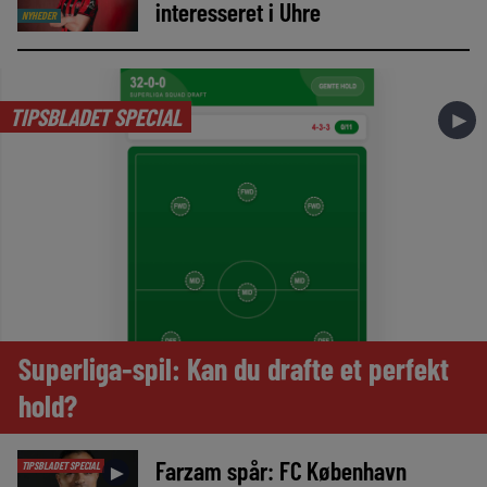
interesseret i Uhre
NYHEDER
TIPSBLADET SPECIAL
►
Superliga-spil: Kan du drafte et perfekt
hold?
Farzam spår: FC København
TIPSBLADET SPECIAL
►