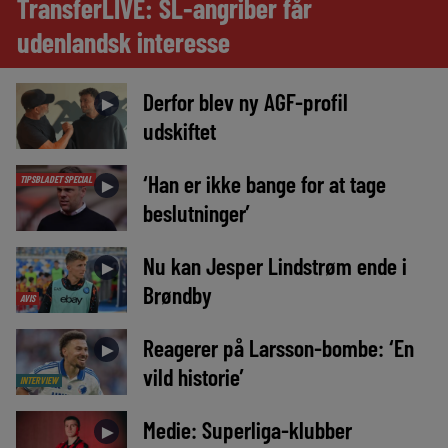
TransferLIVE: SL-angriber får
udenlandsk interesse
Derfor blev ny AGF-profil
►
udskiftet
‘Han er ikke bange for at tage
TIPSBLADET SPECIAL
►
beslutninger’
Nu kan Jesper Lindstrøm ende i
►
Brøndby
AVIS
Reagerer på Larsson-bombe: ‘En
►
vild historie’
INTERVIEW
Medie: Superliga-klubber
►