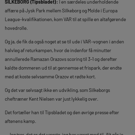
SILKEBORG (Tipsbladet):
I en særdeles underholdende
affære på Jysk Park mellem Silkeborg og Molde i Europa
League-kvalifikationen, kom VAR til at spille en altafgørende
hovedrolle.
Og ja, de fik da også noget at se til ude i VAR-vognen i anden
halvleg af returkampen, hvor de indenfor få minutter
annullerede Ramazan Orazovs scoring til 3-1 og derefter
kaldte dommeren ud til at gennemse et frispark, der endte
med at koste selvsamme Orazov et rødte kort.
Og det var selvsagt ikke en udvikling, som Silkeborgs
cheftræner Kent Nielsen var just lykkelig over.
Det fortæller han til Tipsbladet og den øvrige presse efter
aftenens kamp.
– Jeg tror, det er det værste, jeg har været med til. Alt går jo