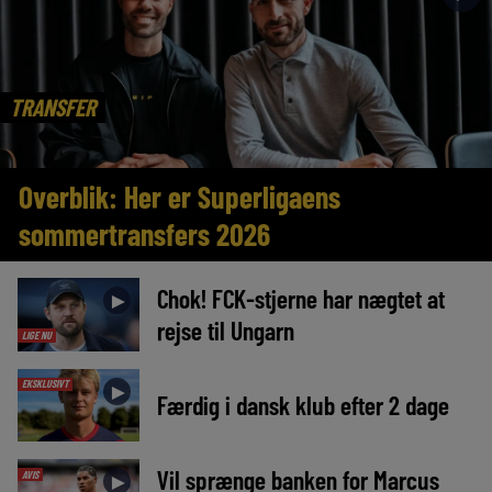
TRANSFER
Overblik: Her er Superligaens
sommertransfers 2026
Chok! FCK-stjerne har nægtet at
►
rejse til Ungarn
LIGE NU
EKSKLUSIVT
►
Færdig i dansk klub efter 2 dage
Vil sprænge banken for Marcus
AVIS
►