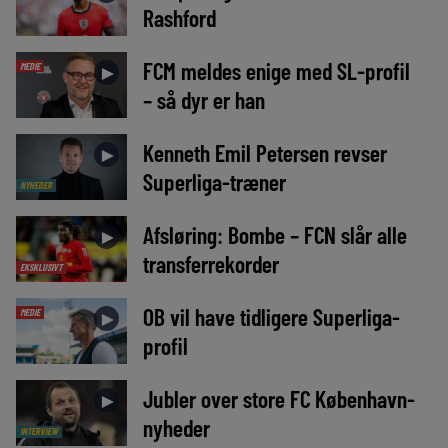
Rashford
FCM meldes enige med SL-profil
MEDIE
►
– så dyr er han
Kenneth Emil Petersen revser
►
Superliga-træner
NYHEDER
Afsløring: Bombe – FCN slår alle
►
transferrekorder
EKSKLUSIVT
OB vil have tidligere Superliga-
MEDIE
►
profil
Jubler over store FC København-
►
nyheder
INTERVIEW