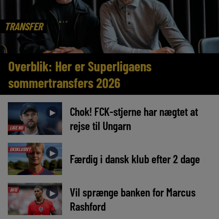
TRANSFER
Overblik: Her er Superligaens
sommertransfers 2026
Chok! FCK-stjerne har nægtet at
►
rejse til Ungarn
LIGE NU
EKSKLUSIVT
►
Færdig i dansk klub efter 2 dage
Vil sprænge banken for Marcus
AVIS
►
Rashford