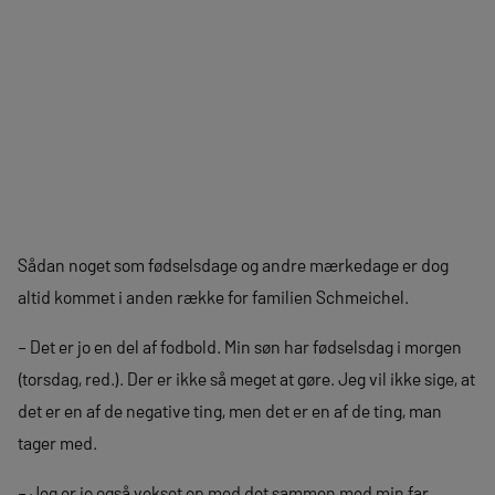
Sådan noget som fødselsdage og andre mærkedage er dog
altid kommet i anden række for familien Schmeichel.
– Det er jo en del af fodbold. Min søn har fødselsdag i morgen
(torsdag, red.). Der er ikke så meget at gøre. Jeg vil ikke sige, at
det er en af de negative ting, men det er en af de ting, man
tager med.
– Jeg er jo også vokset op med det sammen med min far.