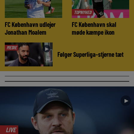
TOPNYHED
FC København udlejer
FC København skal
Jonathan Moalem
møde kæmpe ikon
MEDIE
►
Følger Superliga-stjerne tæt
►
LIVE