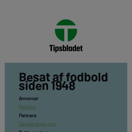
Besat af fodbold
siden 1948
Annoncer
Mediekit
Partnere
Danskfodbold.com