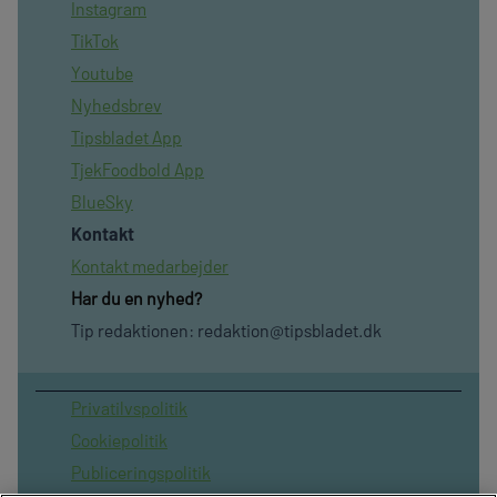
Instagram
TikTok
Youtube
Nyhedsbrev
Tipsbladet App
TjekFoodbold App
BlueSky
Kontakt
Kontakt medarbejder
Har du en nyhed?
Tip redaktionen:
redaktion@tipsbladet.dk
Privatilvspolitik
Cookiepolitik
Publiceringspolitik