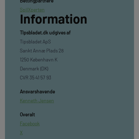
Bettingpartnere
SpilXperten
Information
TIpsbladet.dk udgives af
Tipsbladet ApS
Sankt Annæ Plads 28
1250 København K
Denmark (DK)
CVR 35 41 57 93
Ansvarshavende
Kenneth Jensen
Overalt
Facebook
X