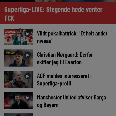
Superliga-LIVE: Stegende hede venter
FCK
Vildt pokalhattrick: ‘Et helt andet
EKSKLUSIVT
►
niveau’
Christian Nørgaard: Derfor
TRANSFER
►
skifter jeg til Everton
AGF meldes interesseret i
►
Superliga-profil
AVIS
Manchester United afviser Barça
►
og Bayern
MEDIE