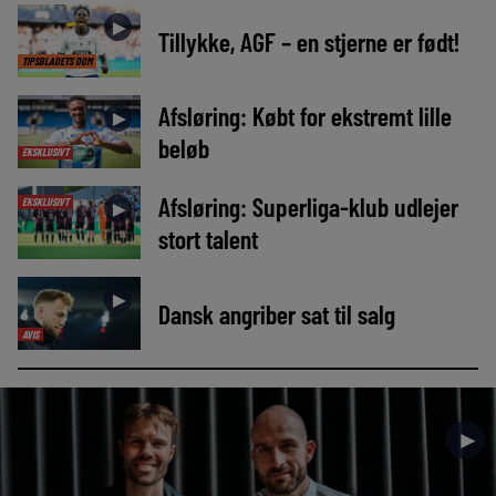
►
Tillykke, AGF – en stjerne er født!
TIPSBLADETS DOM
Afsløring: Købt for ekstremt lille
►
beløb
EKSKLUSIVT
Afsløring: Superliga-klub udlejer
EKSKLUSIVT
►
stort talent
►
Dansk angriber sat til salg
AVIS
►