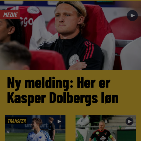
MEDIE
►
Ny melding: Her er
Kasper Dolbergs løn
TRANSFER
►
►