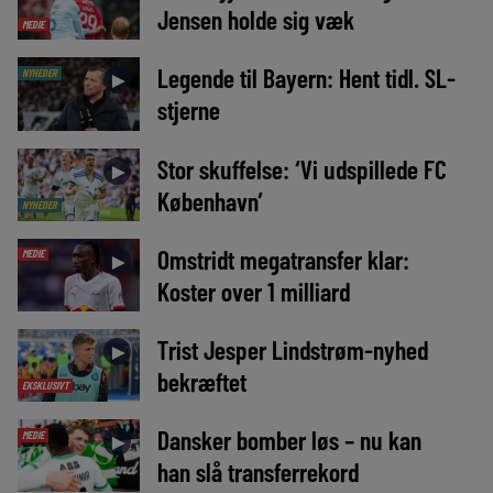
Jensen holde sig væk
MEDIE
Legende til Bayern: Hent tidl. SL-
NYHEDER
►
stjerne
Stor skuffelse: ‘Vi udspillede FC
►
København’
NYHEDER
Omstridt megatransfer klar:
MEDIE
►
Koster over 1 milliard
Trist Jesper Lindstrøm-nyhed
►
bekræftet
EKSKLUSIVT
Dansker bomber løs – nu kan
MEDIE
►
han slå transferrekord