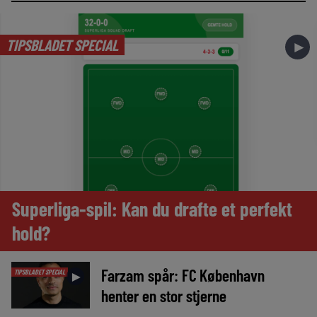
TIPSBLADET SPECIAL
►
Superliga-spil: Kan du drafte et perfekt
hold?
Farzam spår: FC København
TIPSBLADET SPECIAL
►
henter en stor stjerne