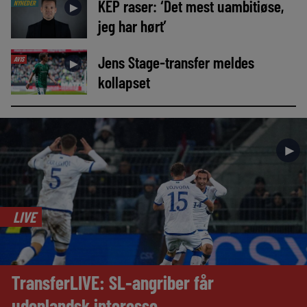
KEP raser: ‘Det mest uambitiøse,
NYHEDER
►
jeg har hørt’
Jens Stage-transfer meldes
AVIS
►
kollapset
►
LIVE
TransferLIVE: SL-angriber får
udenlandsk interesse