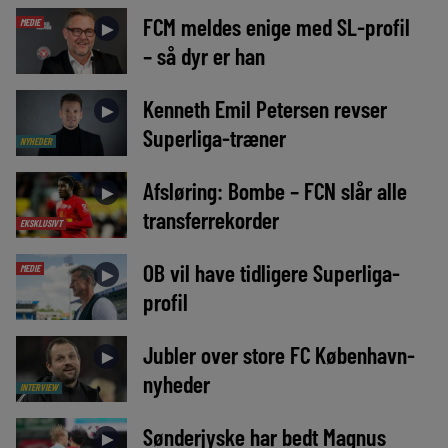
FCM meldes enige med SL-profil
MEDIE
►
– så dyr er han
Kenneth Emil Petersen revser
►
Superliga-træner
NYHEDER
Afsløring: Bombe – FCN slår alle
►
transferrekorder
EKSKLUSIVT
OB vil have tidligere Superliga-
MEDIE
►
profil
Jubler over store FC København-
►
nyheder
INTERVIEW
Sønderjyske har bedt Magnus
►