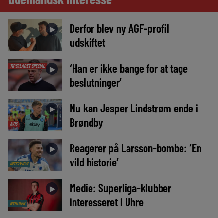
Derfor blev ny AGF-profil
►
udskiftet
‘Han er ikke bange for at tage
TIPSBLADET SPECIAL
►
beslutninger’
Nu kan Jesper Lindstrøm ende i
►
Brøndby
AVIS
Reagerer på Larsson-bombe: ‘En
►
vild historie’
INTERVIEW
Medie: Superliga-klubber
►
interesseret i Uhre
NYHEDER