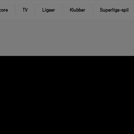
core
TV
Ligaer
Klubber
Superliga-spil