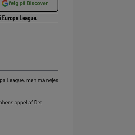
følg på Discover
 i Europa League.
uropa League, men må nøjes
ubbens appel af Det