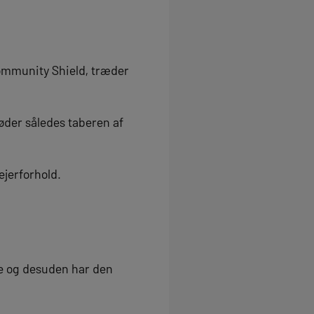
Community Shield, træder
øder således taberen af
jerforhold.
ue og desuden har den