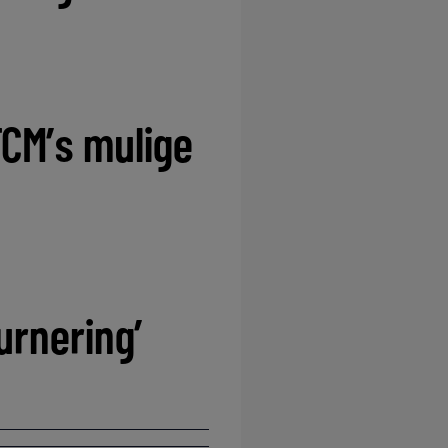
FCM’s mulige
urnering’