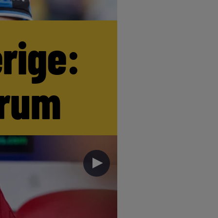
erige:
trum
►