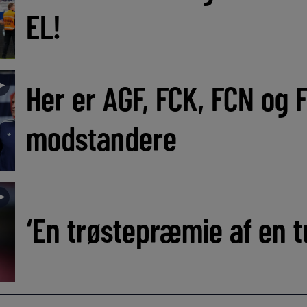
EL!
►
Her er AGF, FCK, FCN og 
modstandere
►
‘En trøstepræmie af en t