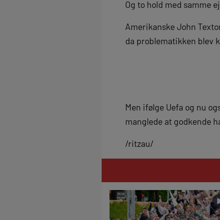
Og to hold med samme eje
Amerikanske John Textor 
da problematikken blev k
Men ifølge Uefa og nu o
manglede at godkende ha
/ritzau/