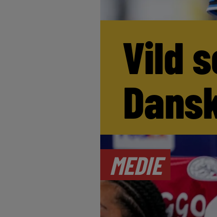
Vild s
Dansk
MEDIE