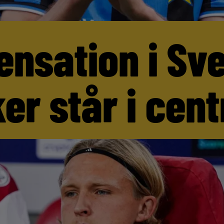
ensation i Sv
er står i cen