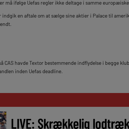
r må ifølge Uefas regler ikke deltage i samme europæiske
indgik en aftale om at sælge sine aktier i Palace til ame
endt.
gså CAS havde Textor bestemmende indflydelse i begge klu
ndlen inden Uefas deadline.
►
LIVE: Skrækkelig lodtræk