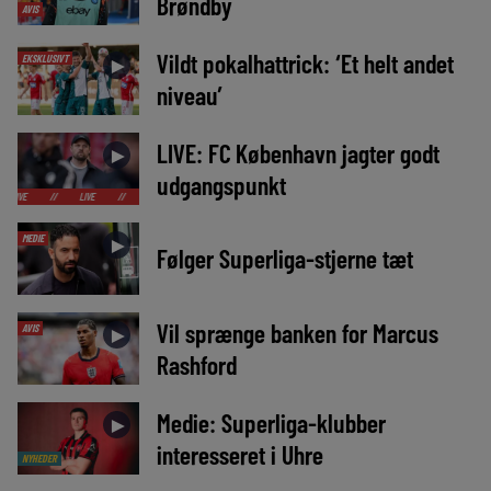
Brøndby
AVIS
Vildt pokalhattrick: ‘Et helt andet
EKSKLUSIVT
►
niveau’
LIVE: FC København jagter godt
►
udgangspunkt
LIVE
//
LIVE
//
LIVE
//
LIVE
//
LIVE
//
LIVE
//
LIVE
//
MEDIE
►
Følger Superliga-stjerne tæt
Vil sprænge banken for Marcus
AVIS
►
Rashford
Medie: Superliga-klubber
►
interesseret i Uhre
NYHEDER