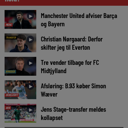
Manchester United afviser Barça
►
og Bayern
MEDIE
Christian Nørgaard: Derfor
TRANSFER
►
skifter jeg til Everton
Tre vender tilbage for FC
►
Midtjylland
NYHEDER
Afsløring: B.93 køber Simon
►
Wæver
EKSKLUSIVT
Jens Stage-transfer meldes
AVIS
►
kollapset