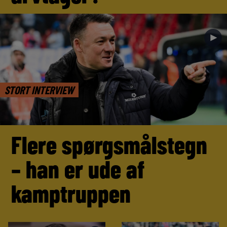
►
STORT INTERVIEW
Flere spørgsmålstegn
– han er ude af
kamptruppen