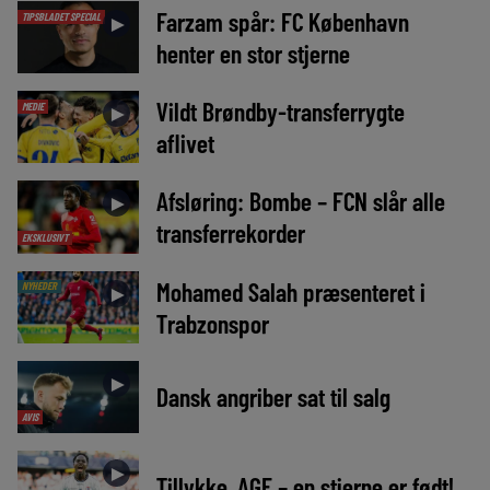
Farzam spår: FC København
TIPSBLADET SPECIAL
►
henter en stor stjerne
Vildt Brøndby-transferrygte
MEDIE
►
aflivet
Afsløring: Bombe – FCN slår alle
►
transferrekorder
EKSKLUSIVT
Mohamed Salah præsenteret i
NYHEDER
►
Trabzonspor
►
Dansk angriber sat til salg
AVIS
►
Tillykke, AGF – en stjerne er født!