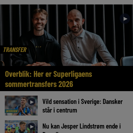
►
TRANSFER
Overblik: Her er Superligaens
sommertransfers 2026
Vild sensation i Sverige: Dansker
►
står i centrum
INTERVIEW
Nu kan Jesper Lindstrøm ende i
►