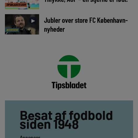
TIPSBLADETS DOM
Jubler over store FC København-
►
nyheder
INTERVIEW
Besat af fodbold
siden 1948
Annoncer