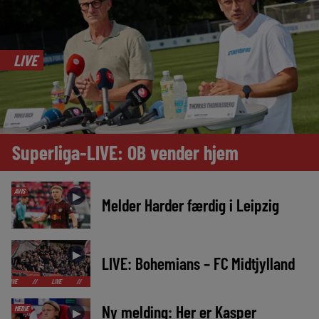
LIVE
Superliga-LIVE: OB vender hjem
AVIS
►
Melder Harder færdig i Leipzig
►
LIVE: Bohemians – FC Midtjylland
LIVE
//
LIVE
//
LIVE
//
LIVE
//
LIVE
//
LIVE
//
LIVE
//
Ny melding: Her er Kasper
MEDIE
►