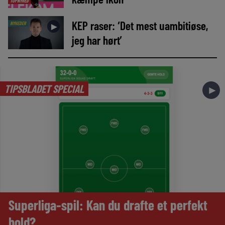
TOPNYHED
KEP raser: ‘Det mest uambitiøse,
NYHEDER
►
jeg har hørt’
TIPSBLADET SPECIAL
►
Superliga-spil: Kan du drafte et perfekt
hold?