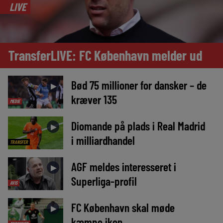
LIVE
TransferLIVE: FC København melder ud
Bød 75 millioner for dansker – de
►
kræver 135
MEDIE
Diomande på plads i Real Madrid
►
i milliardhandel
TRANSFER
AGF meldes interesseret i
►
Superliga-profil
AVIS
FC København skal møde
►
kæmpe ikon