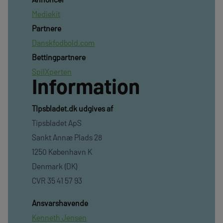
Mediekit
Partnere
Danskfodbold.com
Bettingpartnere
SpilXperten
Information
TIpsbladet.dk udgives af
Tipsbladet ApS
Sankt Annæ Plads 28
1250 København K
Denmark (DK)
CVR 35 41 57 93
Ansvarshavende
Kenneth Jensen