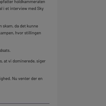
n opfatter holdkammeraten
l i et interview med Sky
 en skam, da det kunne
kampen, hvor stillingen
dsats.
es, at vi dominerede, siger
dighed. Nu venter der en