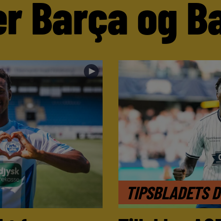
er Barça og B
►
TIPSBLADETS 