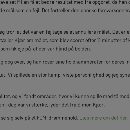
ve set Milan få et bedre resultat med fra opgøret, da ha
e mål som en fejl. Det fortæller den danske forsvarsgenera
eg tror, at det var en fejltagelse at annullere målet. Det er
æller Kjær om målet, som blev scoret efter 11 minutter af 
 som fik øje på, at der var hånd på bolden.
ig dog over, og han roser sine holdkammerater for deres in
ltat. Vi spillede en stor kamp, viste personlighed og jeg syn
valitet, og vi fandt områder, hvor vi kunne spille med tålmo
 i dag var vi stærke, lyder det fra Simon Kjær.
se sig selv på et FCM-drømmehold.
Læs mere om det her.