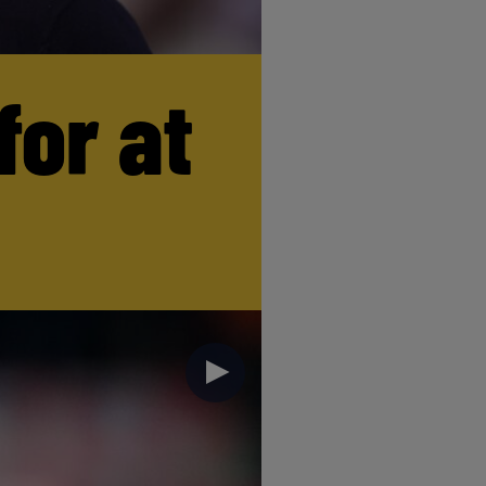
for at
►