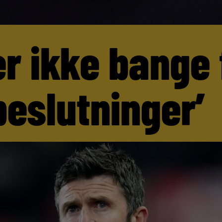
er ikke bange 
beslutninger’