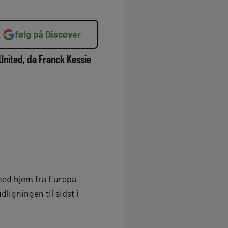
følg på Discover
United, da Franck Kessie
 med hjem fra Europa
igningen til sidst i