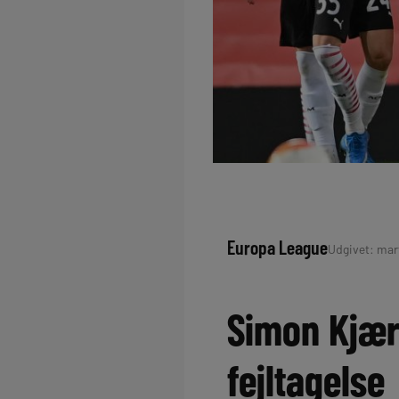
Europa League
Udgivet: marts
Simon Kjær
fejltagelse