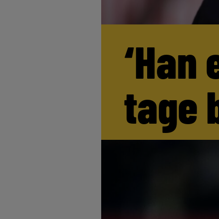
‘Han 
tage 